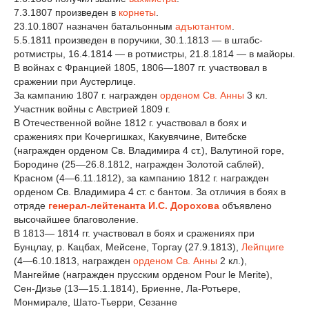
7.3.1807 произведен в
корнеты
.
23.10.1807 назначен батальонным
адъютантом
.
5.5.1811 произведен в поручики, 30.1.1813 — в штабс-
ротмистры, 16.4.1814 — в ротмистры, 21.8.1814 — в майоры.
В войнах с Францией 1805, 1806—1807 гг. участвовал в
сражении при Аустерлице.
За кампанию 1807 г. награжден
орденом Св. Анны
3 кл.
Участник войны с Австрией 1809 г.
В Отечественной войне 1812 г. участвовал в боях и
сражениях при Кочергишках, Какувячине, Витебске
(награжден орденом Св. Владимира 4 ст.), Валутиной горе,
Бородине (25—26.8.1812, награжден Золотой саблей),
Красном (4—6.11.1812), за кампанию 1812 г. награжден
орденом Св. Владимира 4 ст. с бантом. За отличия в боях в
отряде
генерал-лейтенанта И.С. Дорохова
объявлено
высочайшее благоволение.
В 1813— 1814 гг. участвовал в боях и сражениях при
Бунцлау, р. Кацбах, Мейсене, Торгау (27.9.1813),
Лейпциге
(4—6.10.1813, награжден
орденом Св. Анны
2 кл.),
Мангейме (награжден прусским орденом Pour le Merite),
Сен-Дизье (13—15.1.1814), Бриенне, Ла-Ротьере,
Монмирале, Шато-Тьерри, Сезанне