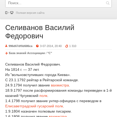
Полная версия сайта
Селиванов Василий
Федорович
996d67df0d686ca
3-07-2014, 20:40
1 310
База знаний Ассоциации
/
"С"
Селиванов Василий Федорович.
На 1814 г. — 37 лет.
Из "вольновступивших города Киева».
С 23.1.1792 рейтар в Рейтарской команде.
24.9.1794 получил звание
вахмистра
.
18.9.1797 после расформирования команды переведен в 1-й
казачий Чугуевский
полк
.
1.4.1798 получил звание унтер-офицера с переводом в
Елисаветградский гусарский полк
.
1.9.1804 назначен полковым писарем.
1.6.1806 получил звание
вахмистра
.