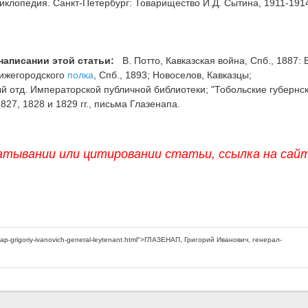
клопедия. Санкт-Петербург: Товарищество И.Д. Сытина, 1911-191
написании этой статьи:
В. Потто, Кавказская война, Спб., 1887: 
Нижегородского
полка
, Спб., 1893; Новоселов, Кавказцы;
й отд. Императорской публичной библиотеки; "Тобольские губернс
827, 1828 и 1829 гг., письма Глазенапа.
атывании или цитировании статьи, ссылка на сай