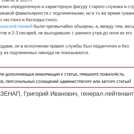
р
е
зко опред
е
ленную и характерную фигуру старого служаки и стр
никакой фамильярности с подчиненными, но в то же время гуман
о честного и бескорыстного.
вказской линией
были чрезвычайно обширны, а, между т
е
м, вес
тов и 2-3 писарей, не выходивших с раннего утра до ночи из его
годами, он в исполнении правил службы был педантичен и без
у из подчиненных никогда не показывался.
или дополняющая информация к статье, пришлите пожалуйста.
, персональных сообщений администратору или автору статьи!
АЗЕНАП, Григорий Иванович,
генерал-лейтенант