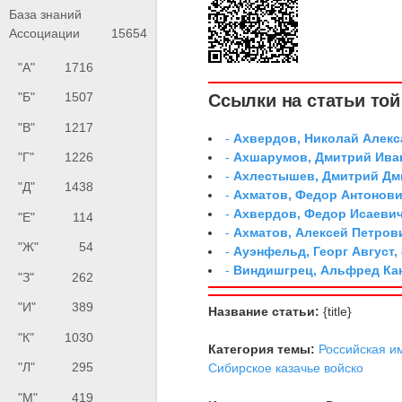
База знаний
Ассоциации
15654
"А"
1716
"Б"
1507
Ссылки на статьи той 
"В"
1217
-
Ахвердов, Николай Алекс
-
Ахшарумов, Дмитрий Иван
"Г"
1226
-
Ахлестышев, Дмитрий Дми
"Д"
1438
-
Ахматов, Федор Антонович
-
Ахвердов, Федор Исаевич
"Е"
114
-
Ахматов, Алексей Петров
"Ж"
54
-
Ауэнфельд, Георг Август,
-
Виндишгрец, Альфред Кан
"З"
262
"И"
389
Название статьи:
{title}
"К"
1030
Категория темы:
Российская и
"Л"
295
Сибирское казачье войско
"М"
419