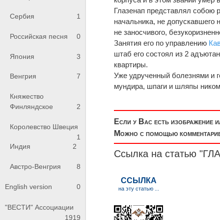
Глазенап представлял собою 
Сербия
1
начальника, не допускавшего 
не заносчивого, безукоризненн
Российская песня
0
Занятия его по управлению
Ка
штаб его состоял из 2 адъютан
Япония
3
квартиры.
Уже удрученный бол
е
знями и 
Венгрия
7
мундира, шпаги и шляпы ником
Княжество
Финляндское
2
Если у Вас есть изображение 
Королевство Швеция
Можно с помощью комментариев
1
Индия
2
Ссылка на статью "ГЛ
Австро-Венгрия
8
English version
0
"ВЕСТИ" Ассоциации
1919