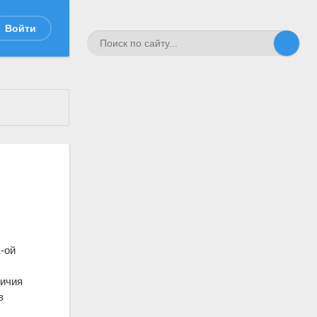
Войти
1-ой
личия
в