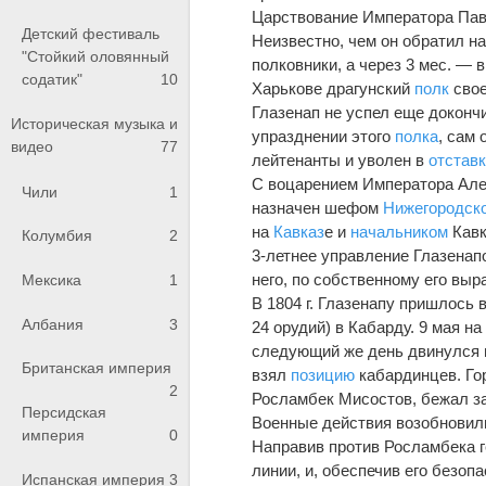
Царствование Императора Павл
Детский фестиваль
Неизв
е
стно, ч
е
м он обратил на
"Стойкий оловянный
полковники, а через 3 м
е
с. — 
содатик"
10
Харьков
е
драгунский
полк
свое
Глазенап не усп
е
л еще доконч
Историческая музыка и
упразднении этого
полка
, сам 
видео
77
лейтенанты и уволен в
отставк
С воцарением Императора Алек
Чили
1
назначен шефом
Нижегородско
на
Кавказ
е
и
начальником
Кавк
Колумбия
2
3-л
е
тнее управление Глазенап
него, по собственному его выр
Мексика
1
В 1804 г. Глазенапу пришлось 
Албания
3
24 орудий) в Кабарду. 9 мая н
сл
е
дующий же день двинулся в
Британская империя
взял
позицию
кабардинцев. Гор
2
Росламбек Мисостов, б
е
жал з
Персидская
Военные д
е
йствия возобновил
империя
0
Направив против Росламбека г
линии, и, обеспечив его безопа
Испанская империя
3