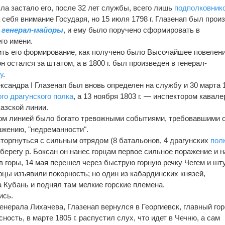
а застало его, посл
е
32 л
е
т службы, всего лишь
подполковник
 себя внимание Государя, но 15 июля 1798 г. Глазенап был произ
в
генерал-майоры
, и ему было поручено сформировать в
го имени.
ить его формирование, как получено было Высочайшее повел
е
н
он остался за штатом, а в 1800 г. был произведен в генерал-
у
.
сандра I Глазенап был вновь опред
е
лен на службу и 30 марта 1
го драгунского полка
, а 13 ноября 1803 г. — инспектором кавале
азской линии.
ом линией было богато тревожными событиями, требовавшими 
ажению, "недреманности".
вторгнуться с сильным отрядом (8 батальонов, 4 драгунских
пол
а берегу р. Боксан он нанес горцам первое сильное поражение и н
 горы, 14 мая перешел через быструю горную р
е
чку Чегем и ш
цы изъявили покорность; но один из кабардинских князей,
а Кубань и поднял там мелкие горские племена.
ись.
енерала Лихачева, Глазенап вернулся в Георгиевск, главный го
сность, в марте 1805 г. распустил слух, что идет в Чечню, а сам