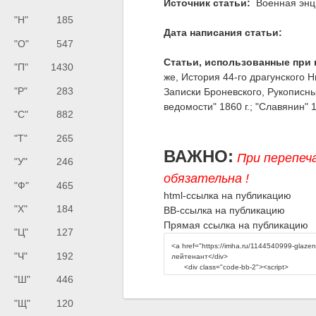
Источник статьи:
Военная энци
"Н"
185
Дата написания статьи:
"О"
547
Статьи, использованные при 
"П"
1430
же, История 44-го драгунского 
"Р"
283
Записки Броневского, Рукописны
ведомости" 1860 г.; "Славянин" 1
"С"
882
"Т"
265
ВАЖНО:
При перепеч
"У"
246
обязательна !
"Ф"
465
html-ссылка на публикацию
"Х"
184
BB-ссылка на публикацию
Прямая ссылка на публикацию
"Ц"
127
"Ч"
192
"Ш"
446
"Щ"
120