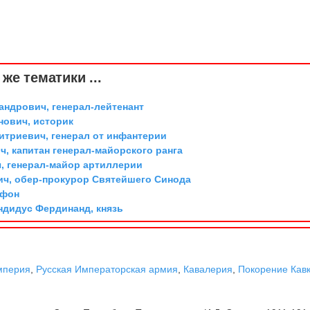
же тематики ...
андрович, генерал-лейтенант
ович, историк
триевич, генерал от инфантерии
, капитан генерал-майорского ранга
, генерал-майор артиллерии
ич, обер-прокурор Святейшего Синода
 фон
дидус Фердинанд, князь
мперия
,
Русская Императорская армия
,
Кавалерия
,
Покорение Кав