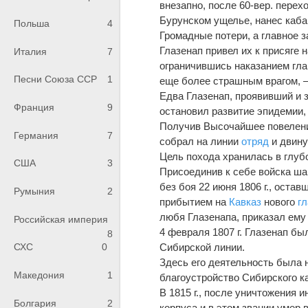
внезапно, посл
е
60-вер. перехо
Бурунском ущель
е
, нанес каб
Польша
4
Громадные потери, а главное з
Глазенап привел их к присяг
е
н
Италия
7
ограничившись наказанием гла
Песни Союза ССР
1
еще бол
е
е страшным врагом, 
Едва Глазенап, проявивший и 
Франция
9
остановил развитие эпидемии, 
Получив Высочайшее повел
е
н
Германия
7
собрал на линии
отряд
и двину
Ц
е
ль похода хранилась в глуб
США
3
Присоединив к себ
е
войска ша
без боя 22 июня 1806 г., остав
Румыния
2
прибытием на
Кавказ
нового
г
любя Глазенапа, приказал ему
Российская империя
4 февраля 1807 г. Глазенап б
8
Сибирской линии.
СХС
0
Зд
е
сь его д
е
ятельность была 
Македония
1
благоустройство Сибирского ка
В 1815 г., посл
е
уничтожения и
Болгария
2
корпуса и в этом звании умер 