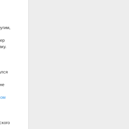
угим,
м
е
р
аку.
е
ался
н
 не
ком
ского