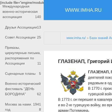
{include file="engine/modules/saperu/head.php"}
Международная
WWW.IMHA.RU
военно-историческая
ассоциация
140
Друзья Ассоциации
13
Совет Ассоциации
25
www.imha.ru/
»
База знаний А
Приказы,
циркулярные письма,
распоряжения по
ГЛАЗЕНАП, Григорий 
Ассоциации
11
ГЛАЗЕНАП, 
Сценарные планы
5
д
е
ятелей поко
рядовым в од
Военно-исторический
В 1770 г. про
фестиваль "ДЕНЬ
турецкой вой
БОРОДИНА"
62
В 1773 г. он перешел в кавале
Москва за нами. 1941
и во 2-ю турецкую войну, во 
год.
8
армии Потемкина.