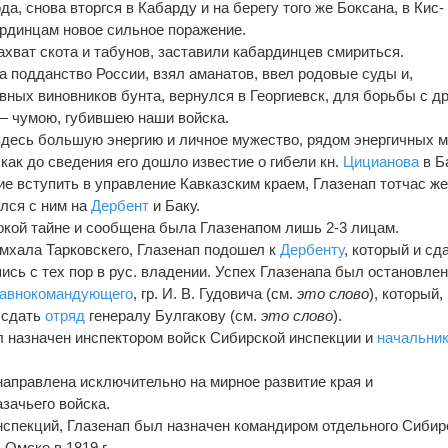
да, снова вторгся в Кабарду и на берегу того же Боксана, в Кис-
ардинцам новое сильное поражение.
ахват скота и табунов, заставили кабардинцев смириться.
а подданство России, взял аманатов, ввел родовые суды и,
вных виновников бунта, вернулся в Георгиевск, для борьбы с др
— чумою, губившею наши войска.
зд
е
сь большую энергию и личное мужество, рядом энергичных 
как до св
е
д
е
ния его дошло изв
е
стие о гибели кн.
Цицианова
в Б
ие вступить в управление Кавказским краем, Глазенап тотчас ж
лся с ним на
Дербент
и Баку.
окой тайн
е
и сообщена была Глазенапом лишь 2-3 лицам.
мхала Тарковскего, Глазенап подошел к
Дербенту
, который и сд
шись с т
е
х пор в рус. влад
е
нии. Усп
е
х Глазенапа был остановле
лавнокомандующего
,
гр. И. В. Гудовича
(см.
это слово
), который,
 сдать
отряд
генералу
Булгакову
(см.
это слово
).
ыл назначен инспектором войск Сибирской инспекции и
начальни
направлена исключительно на мирное развитие края и
зачьего войска.
нспекций, Глазенап был назначен командиром отдельного Сибир
в Омск
е
в 1819 г.