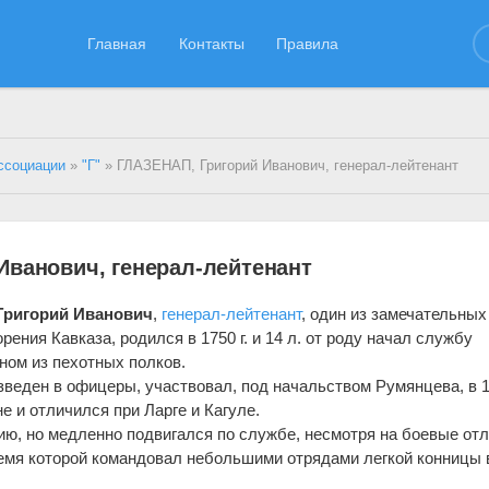
Главная
Контакты
Правила
ссоциации
»
"Г"
» ГЛАЗЕНАП, Григорий Иванович, генерал-лейтенант
Иванович, генерал-лейтенант
Григорий Иванович
,
генерал-лейтенант
, один из зам
е
чательных
рения Кавказа, родился в 1750 г. и 14 л. от роду начал службу
ном из п
е
хотных полков.
изведен в офицеры, участвовал, под начальством Румянцева, в 
н
е
и отличился при Ларг
е
и Кагул
е
.
рию, но медленно подвигался по служб
е
, несмотря на боевые от
время которой командовал небольшими отрядами легкой конницы 