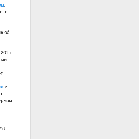
ом
.
в. в
ие об
801 г.
рии
от
ка
и
а
турмом
род