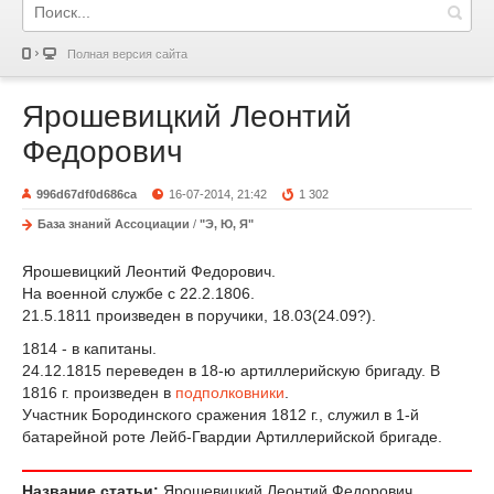
Полная версия сайта
Ярошевицкий Леонтий
Федорович
996d67df0d686ca
16-07-2014, 21:42
1 302
База знаний Ассоциации
/
"Э, Ю, Я"
Ярошевицкий Леонтий Федорович.
На военной службе с 22.2.1806.
21.5.1811 произведен в поручики, 18.03(24.09?).
1814 - в капитаны.
24.12.1815 переведен в 18-ю артиллерийскую бригаду. В
1816 г. произведен в
подполковники
.
Участник Бородинского сражения 1812 г., служил в 1-й
батарейной роте Лейб-Гвардии Артиллерийской бригаде.
Название статьи:
Ярошевицкий Леонтий Федорович