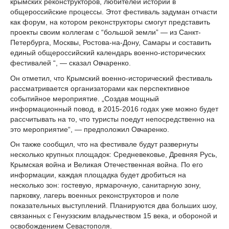
крымских реконструкторов, любителей истории в
общероссийские процессы. Этот фестиваль задуман отчасти
как форум, на котором реконструкторы смогут представить
проекты своим коллегам с “большой земли” — из Санкт-
Петербурга, Москвы, Ростова-на-Дону, Самары и составить
единый общероссийский календарь военно-исторических
фестивалей “, — сказал Овчаренко.
Он отметил, что Крымский военно-исторический фестиваль
рассматривается организаторами как перспективное
событийное мероприятие. „Создав мощный
информационный повод, в 2015-2016 годах уже можно будет
рассчитывать на то, что туристы поедут непосредственно на
это мероприятие“, — предположил Овчаренко.
Он также сообщил, что на фестивале будут развернуты
несколько крупных площадок: Средневековье, Древняя Русь,
Крымская война и Великая Отечественная война. По его
информации, каждая площадка будет дробиться на
несколько зон: гостевую, ярмарочную, санитарную зону,
парковку, лагерь военных реконструкторов и поле
показательных выступлений. Планируются два больших шоу,
связанных с Генуэзским владычеством 15 века, и обороной и
освобождением Севастополя.