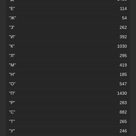
"Е"
114
"Ж"
54
"З"
262
"И"
392
"К"
1030
"Л"
295
"М"
419
"Н"
185
"О"
547
"П"
1430
"Р"
283
"С"
882
"Т"
265
"У"
246