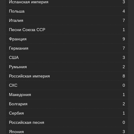
Испанская империя
3
Польша
4
Италия
7
Песни Союза ССР
1
Франция
9
Германия
7
США
3
Румыния
2
Российская империя
8
СХС
0
Македония
1
Болгария
2
Сербия
1
Российская песня
0
Япония
3