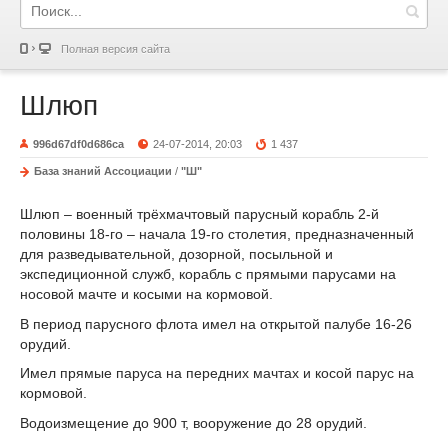
Полная версия сайта
Шлюп
996d67df0d686ca
24-07-2014, 20:03
1 437
База знаний Ассоциации
/
"Ш"
Шлюп – военный трёхмачтовый парусный корабль 2-й
половины 18-го – начала 19-го столетия, предназначенный
для разведывательной, дозорной, посыльной и
экспедиционной служб, корабль с прямыми парусами на
носовой мачте и косыми на кормовой.
В период парусного флота имел на открытой палубе 16-26
орудий.
Имел прямые паруса на передних мачтах и косой парус на
кормовой.
Водоизмещение до 900 т, вооружение до 28 орудий.