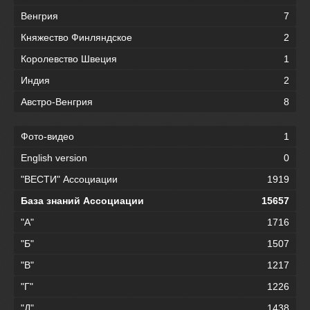
Венгрия
7
Княжество Финляндское
2
Королевство Швеция
1
Индия
2
Австро-Венгрия
8
Фото-видео
1
English version
0
"ВЕСТИ" Ассоциации
1919
База знаний Ассоциации
15657
"А"
1716
"Б"
1507
"В"
1217
"Г"
1226
"Д"
1438