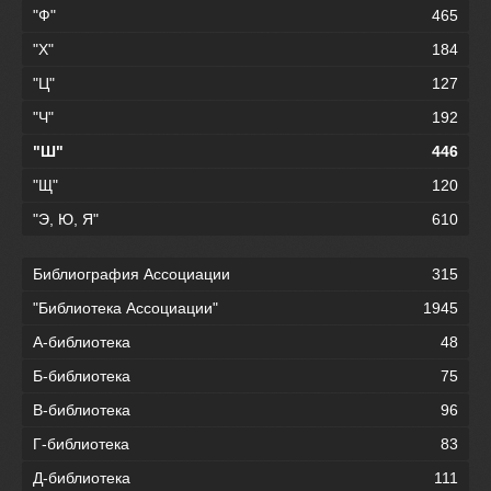
"Ф"
465
"Х"
184
"Ц"
127
"Ч"
192
"Ш"
446
"Щ"
120
"Э, Ю, Я"
610
Библиография Ассоциации
315
"Библиотека Ассоциации"
1945
А-библиотека
48
Б-библиотека
75
В-библиотека
96
Г-библиотека
83
Д-библиотека
111