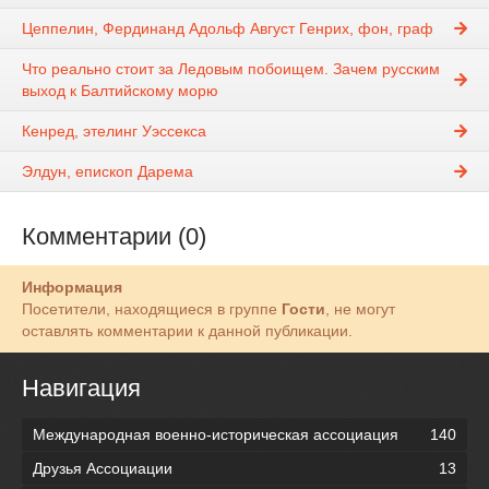
Цеппелин, Фердинанд Адольф Август Генрих, фон, граф
Что реально стоит за Ледовым побоищем. Зачем русским
выход к Балтийскому морю
Кенред, этелинг Уэссекса
Элдун, епископ Дарема
Комментарии (0)
Информация
Посетители, находящиеся в группе
Гости
, не могут
оставлять комментарии к данной публикации.
Навигация
Международная военно-историческая ассоциация
140
Друзья Ассоциации
13