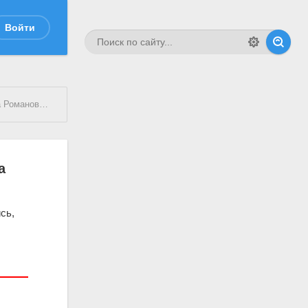
Войти
омановича
а
сь,