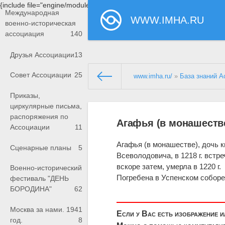
{include file="engine/modules/saperu/head.php"}
Международная
WWW.IMHA.RU
военно-историческая
ассоциация
140
Друзья Ассоциации
13
Совет Ассоциации
25
www.imha.ru/
»
База знаний А
Приказы,
циркулярные письма,
распоряжения по
Агафья (в монашеств
Ассоциации
11
Агафья (в монашестве), дочь к
Сценарные планы
5
Всеволодовича, в 1218 г. встр
вскоре затем, умерла в 1220 г.
Военно-исторический
Погребена в Успенском соборе
фестиваль "ДЕНЬ
БОРОДИНА"
62
Москва за нами. 1941
Если у Вас есть изображение 
год.
8