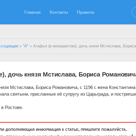
Главная
Контакты
Правила
ссоциации
»
"А"
» Агафья (в монашестве), дочь князя Мстислава, Бориса Р
е), дочь князя Мстислава, Бориса Романович
нязя Мстислава, Бориса Романовича, с 1196 г. жена Константина
ечала святыни, присланные её супругу из Царьграда, и постригши
 в Ростове.
или дополняющая информация к статье, пришлите пожалуйста.