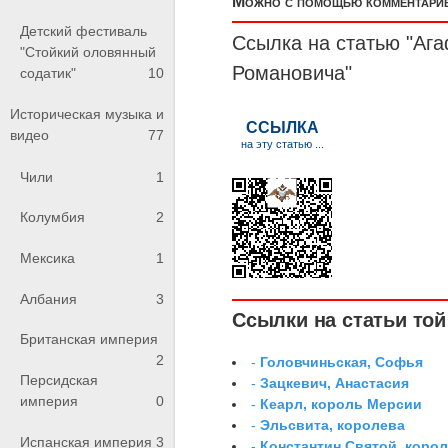
Можно с помощью комментариев
Детский фестиваль
Ссылка на статью "Ага
"Стойкий оловянный
Романовича"
содатик"
10
Историческая музыка и
видео
77
Чили
1
Колумбия
2
Мексика
1
Албания
3
Ссылки на статьи той 
Британская империя
2
-
Головчиньская, Софья
Персидская
-
Зацкевич, Анастасия
империя
0
-
Кеарл, король Мерсии
-
Эльсвита, королева
Испанская империя
3
-
Константин Святой, коро