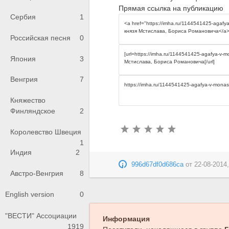
Прямая ссылка на публикацию
Сербия
1
Российская песня
0
Япония
3
Венгрия
7
Княжество
Финляндское
2
Королевство Швеция
1
Индия
2
996d67df0d686ca
от
22-08-2014,
Австро-Венгрия
8
English version
0
"ВЕСТИ" Ассоциации
Информация
1919