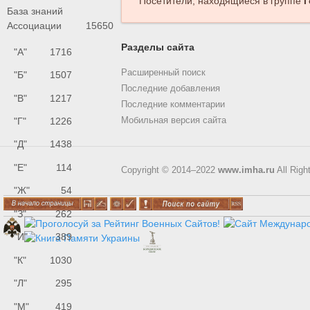
Посетители, находящиеся в группе
Г
База знаний
Ассоциации
15650
Разделы сайта
"А"
1716
Расширенный поиск
"Б"
1507
Последние добавления
"В"
1217
Последние комментарии
"Г"
1226
Мобильная версия сайта
"Д"
1438
"Е"
114
Copyright © 2014–2022
www.imha.ru
All Righ
"Ж"
54
"З"
262
"И"
389
"К"
1030
"Л"
295
"М"
419