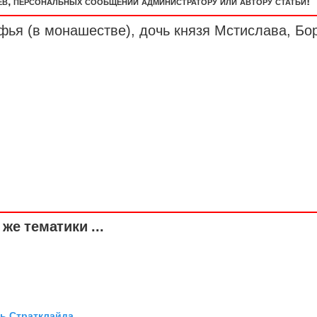
, персональных сообщений администратору или автору статьи!
фья (в монашестве), дочь князя Мстислава, Бо
же тематики ...
ль Стратклайда