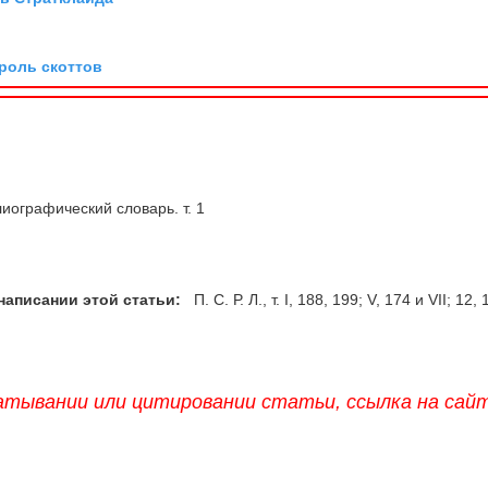
ороль скоттов
иографический словарь. т. 1
написании этой статьи:
П. С. Р. Л., т. I, 188, 199; V, 174 и VII; 12, 
атывании или цитировании статьи, ссылка на сай