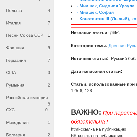
-
Мнишек, Сидония Урсула
Польша
4
-
Мнишек, София
-
Константин III (Лысый), к
Италия
7
Название статьи:
{title}
Песни Союза ССР
1
Категория темы:
Древняя Русь
Франция
9
Источник статьи:
Русский библ
Германия
7
Дата написания статьи:
США
3
Статьи, использованные при 
Румыния
2
125-6, 128.
Российская империя
8
СХС
0
ВАЖНО:
При перепеч
обязательна !
Македония
1
html-ссылка на публикацию
Болгария
2
BB-ссылка на публикацию