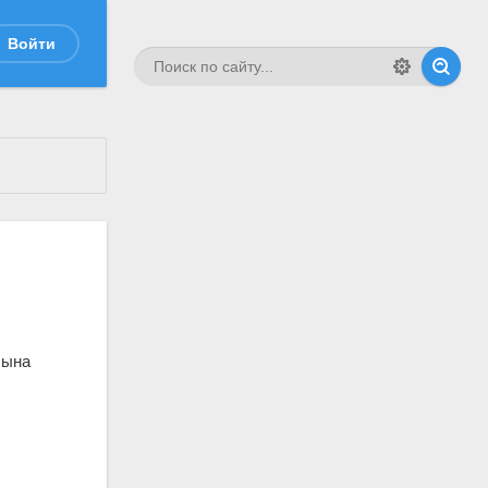
Войти
сына