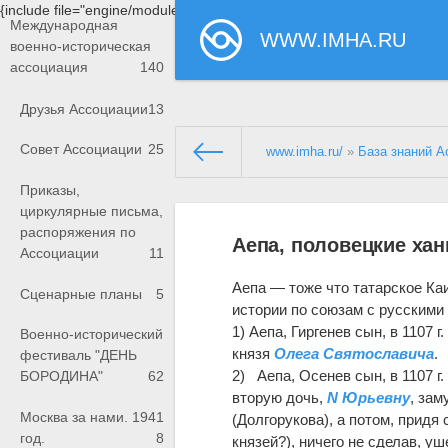
{include file="engine/modules/saperu/head.php"}
Международная
WWW.IMHA.RU
военно-историческая
ассоциация
140
Друзья Ассоциации
13
Совет Ассоциации
25
www.imha.ru/
»
База знаний А
Приказы,
циркулярные письма,
распоряжения по
Аепа, половецкие ха
Ассоциации
11
Аепа — тоже что татарское Ка
Сценарные планы
5
истории по союзам с русскими 
1) Аепа, Гиргенев сын, в 1107
Военно-исторический
князя
Олега Святославича
.
фестиваль "ДЕНЬ
2) Аепа, Осенев сын, в 1107 
БОРОДИНА"
62
вторую дочь,
N Юрьевну
, зам
Москва за нами. 1941
(Долгорукова), а потом, прид
год.
8
князей?), ничего не сделав, уш