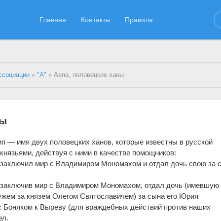
Главная
Контакты
Правила
ссоциации
»
"А"
» Аепа, половецкие ханы
ны
ип — имя двух половецких ханов, которые известны в русской
князьями, действуя с ними в качестве помощников:
 г. заключил мир с Владимиром Мономахом и отдал дочь свою за 
г. заключив мир с Владимиром Мономахом, отдал дочь (имевшую
ужем за князем Олегом Святославичем) за сына его Юрия
я с Боняком к Выреву (для враждебных действий против наших
ел.