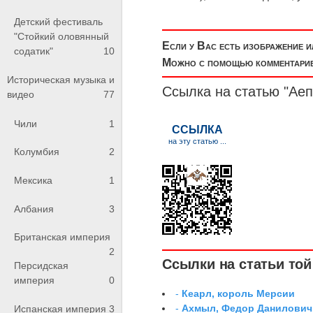
Детский фестиваль
"Стойкий оловянный
Если у Вас есть изображение 
содатик"
10
Можно с помощью комментариев
Историческая музыка и
Ссылка на статью "Аеп
видео
77
Чили
1
Колумбия
2
Мексика
1
Албания
3
Британская империя
2
Ссылки на статьи той 
Персидская
империя
0
-
Кеарл, король Мерсии
-
Ахмыл, Федор Данилович,
Испанская империя
3