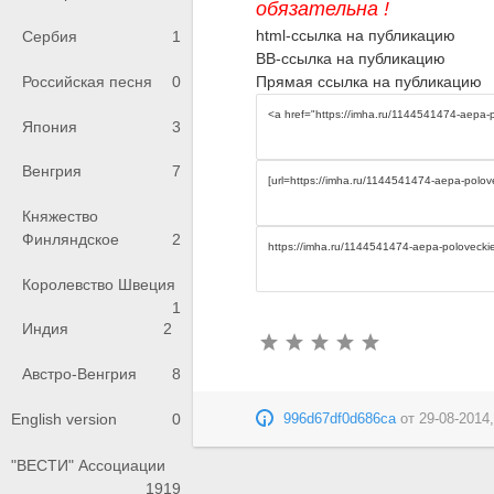
обязательна !
html-ссылка на публикацию
Сербия
1
BB-ссылка на публикацию
Прямая ссылка на публикацию
Российская песня
0
Япония
3
Венгрия
7
Княжество
Финляндское
2
Королевство Швеция
1
Индия
2
Австро-Венгрия
8
English version
0
996d67df0d686ca
от
29-08-2014,
"ВЕСТИ" Ассоциации
1919