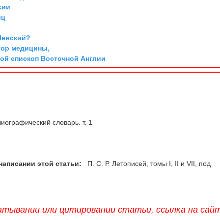
сии
иц
Невский?
тор медицины,
той епископ Восточной Англии
иографический словарь. т. 1
написании этой статьи:
П. С. Р. Летописей, томы I, II и VII, под
атывании или цитировании статьи, ссылка на сай