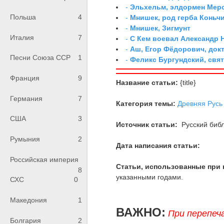
-
Эльхельм, элдормен Мер
Польша
4
-
Мнишек, род герба Коньч
-
Мнишек, Зигмунт
Италия
7
-
С Кем воевал Александр 
-
Аш, Егор Фёдорович, док
Песни Союза ССР
1
-
Феликс Бургундский, свя
Франция
9
Название статьи:
{title}
Германия
7
Категория темы:
Древняя Русь
США
3
Источник статьи:
Русский библ
Румыния
2
Дата написания статьи:
Российская империя
Статьи, использованные при 
8
указанными годами.
СХС
0
Македония
1
ВАЖНО:
При перепеч
Болгария
2