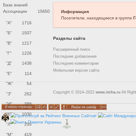
База знаний
Ассоциации
15650
Информация
Посетители, находящиеся в группе
Г
"А"
1716
"Б"
1507
Разделы сайта
"В"
1217
Расширенный поиск
"Г"
1226
Последние добавления
"Д"
1438
Последние комментарии
Мобильная версия сайта
"Е"
114
"Ж"
54
Copyright © 2014–2022
www.imha.ru
All Righ
"З"
262
"И"
389
"К"
1030
"Л"
295
"М"
419