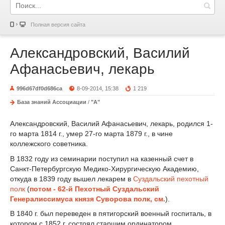
Полная версия сайта
Александровский, Василий
Афанасьевич, лекарь
996d67df0d686ca
8-09-2014, 15:38
1 219
База знаний Ассоциации
/
"А"
Александровский, Василий Афанасьевич, лекарь, родился 1-
го марта 1814 г., умер 27-го марта 1879 г., в чине
коллежского советника.
В 1832 году из семинарии поступил на казенный счет в
Санкт-Петербургскую Медико-Хирургическую Академию,
откуда в 1839 году вышел лекарем в
Суздальский пехотный
полк
(
потом - 62-й Пехотный Суздальский
Генералиссимуса князя Суворова полк, см.
).
В 1840 г. был переведен в пятигорский военный госпиталь, в
котором с 1852 г. состоял старшим ординатором.