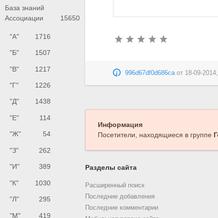
База знаний
Ассоциации
15650
"А"
1716
"Б"
1507
"В"
1217
996d67df0d686ca
от
18-09-2014,
"Г"
1226
"Д"
1438
"Е"
114
Информация
"Ж"
54
Посетители, находящиеся в группе
Г
"З"
262
"И"
389
Разделы сайта
"К"
1030
Расширенный поиск
Последние добавления
"Л"
295
Последние комментарии
"М"
419