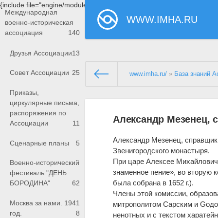
{include file="engine/modules/saperu/head.php"}
Международная
WWW.IMHA.RU
военно-историческая
ассоциация
140
Друзья Ассоциации
13
Совет Ассоциации
25
www.imha.ru/
»
База знаний А
Приказы,
циркулярные письма,
распоряжения по
Александр Мезенец, 
Ассоциации
11
Александр Мезенец, справщик 
Сценарные планы
5
Звенигородского монастыря.
При царе Алексее Михайловиче
Военно-исторический
знаменное пение», во вторую 
фестиваль "ДЕНЬ
была собрана в 1652 г.).
БОРОДИНА"
62
Члены этой комиссии, образо
Москва за нами. 1941
митрополитом Cарским и Gодон
год.
8
ненотных и с текстом харатей