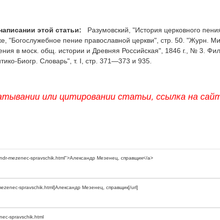
написании этой статьи:
Разумовский, "История церковного пени
о же, "Богослужебное пение православной церкви", стр. 50. "Журн. Ми
тения в моск. общ. истории и Древняя Российская", 1846 г., № 3. Фи
итико-Биогр. Словарь", т. I, стр. 371—373 и 935.
атывании или цитировании статьи, ссылка на сай