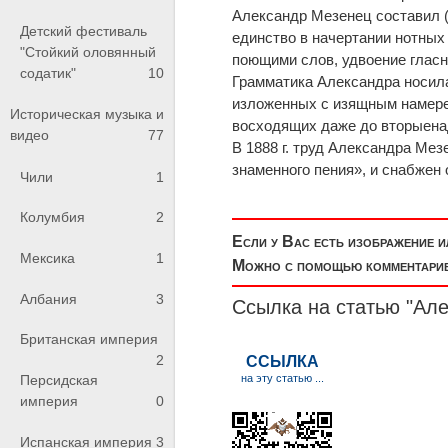
Александр Мезенец составил (п
Детский фестиваль
единство в начертании нотных 
"Стойкий оловянный
поющими слов, удвоение гласн
содатик"
10
Грамматика Александра носила
изложенных с изящным намере
Историческая музыка и
восходящих даже до вторыенад
видео
77
В 1888 г. труд Александра Мез
знаменного пения», и снабжен
Чили
1
Колумбия
2
Если у Вас есть изображение 
Мексика
1
Можно с помощью комментариев
Албания
3
Ссылка на статью "Ал
Британская империя
2
Персидская
империя
0
Испанская империя
3