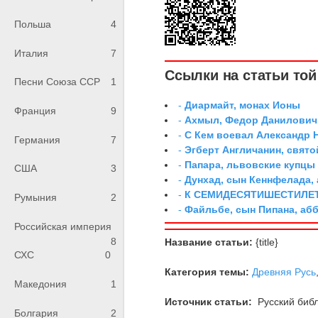
Польша
4
Италия
7
Ссылки на статьи той 
Песни Союза ССР
1
-
Диармайт, монах Ионы
Франция
9
-
Ахмыл, Федор Данилович,
-
С Кем воевал Александр 
Германия
7
-
Эгберт Англичанин, свято
-
Папара, львовские купцы
США
3
-
Дунхад, сын Кеннфелада,
-
К СЕМИДЕСЯТИШЕСТИЛЕ
Румыния
2
-
Файльбе, сын Пипана, аб
Российская империя
8
Название статьи:
{title}
СХС
0
Категория темы:
Древняя Русь
Македония
1
Источник статьи:
Русский библ
Болгария
2