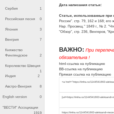
Дата написания статьи:
Сербия
1
Статьи, использованные при 
Российская песня
0
России". стр. 79, 162 и 168; ег
Нар. Просвещ." 1849 г., № 2. "Ч
Япония
3
"Обзор", стр. 236, Венгеров, "Кр
Венгрия
7
ВАЖНО:
При перепеч
Княжество
Финляндское
2
обязательна !
html-ссылка на публикацию
Королевство Швеция
BB-ссылка на публикацию
1
Прямая ссылка на публикацию
Индия
2
Австро-Венгрия
8
English version
0
"ВЕСТИ" Ассоциации
1919