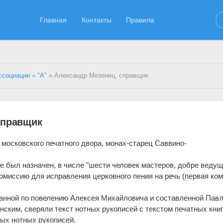
Главная
Контакты
Правила
ссоциации
»
"А"
» Александр Мезенец, справщик
справщик
московского печатного двора, монах-старец Саввино-
 был назначен, в числе "шести человек мастеров, добре веду
комиссию для исправления церковного пения на речь (первая ко
ванной по повелению Алексея Михайловича и составленной Павл
ским, сверяли текст нотных рукописей с текстом печатных кни
ных нотных рукописей.