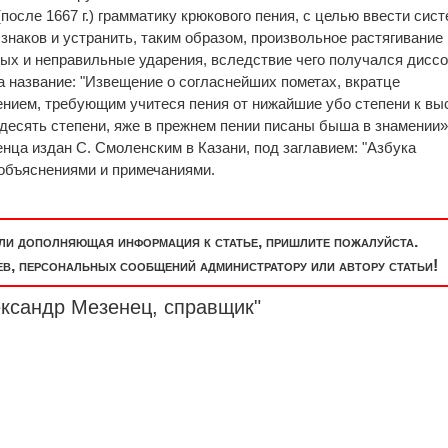
осле 1667 г.) грамматику крюкового пения, с целью ввести сист
знаков и устранить, таким образом, произвольное растягивание
ых и неправильные ударения, вследствие чего получался диссо
 название: "Извещение о согласнейших пометах, вкратце
нием, требующим учитеся пения от нижайшие убо степени к вы
есять степени, яже в прежнем пении писаны быша в знамении»
енца издан С. Смоленским в Казани, под заглавием: "Азбука
 объяснениями и примечаниями.
или дополняющая информация к статье, пришлите пожалуйста.
, персональных сообщений администратору или автору статьи!
ександр Мезенец, справщик"