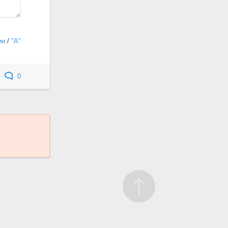
ии
/
"А"
0