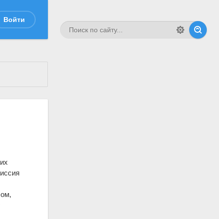
Войти
щих
миссия
ом,
г