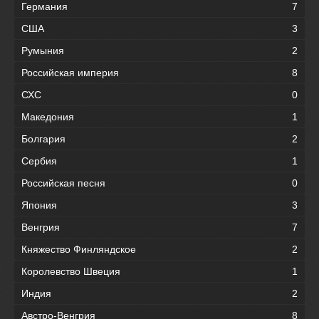
Германия
7
США
3
Румыния
2
Российская империя
8
СХС
0
Македония
1
Болгария
2
Сербия
1
Российская песня
0
Япония
3
Венгрия
7
Княжество Финляндское
2
Королевство Швеция
1
Индия
2
Австро-Венгрия
8