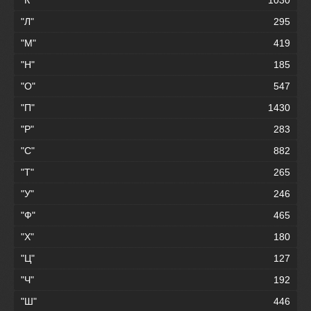
"Л"
295
"М"
419
"Н"
185
"О"
547
"П"
1430
"Р"
283
"С"
882
"Т"
265
"У"
246
"Ф"
465
"Х"
180
"Ц"
127
"Ч"
192
"Ш"
446