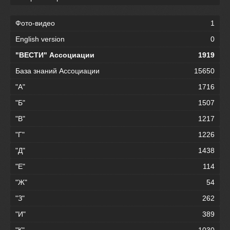
Фото-видео
1
English version
0
"ВЕСТИ" Ассоциации
1919
База знаний Ассоциации
15650
"А"
1716
"Б"
1507
"В"
1217
"Г"
1226
"Д"
1438
"Е"
114
"Ж"
54
"З"
262
"И"
389
"К"
1030