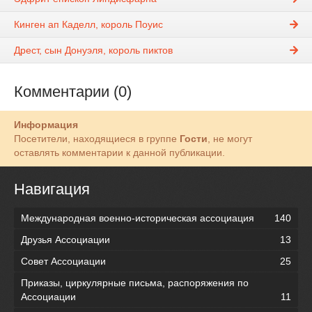
Кинген ап Каделл, король Поуис
Дрест, сын Донуэля, король пиктов
Комментарии (0)
Информация
Посетители, находящиеся в группе
Гости
, не могут
оставлять комментарии к данной публикации.
Навигация
Международная военно-историческая ассоциация
140
Друзья Ассоциации
13
Совет Ассоциации
25
Приказы, циркулярные письма, распоряжения по
Ассоциации
11