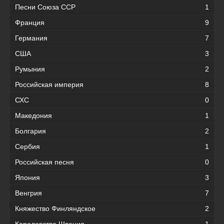
Песни Союза ССР
1
Франция
9
Германия
7
США
3
Румыния
2
Российская империя
8
СХС
0
Македония
1
Болгария
2
Сербия
1
Российская песня
0
Япония
3
Венгрия
7
Княжество Финляндское
2
Королевство Швеция
1