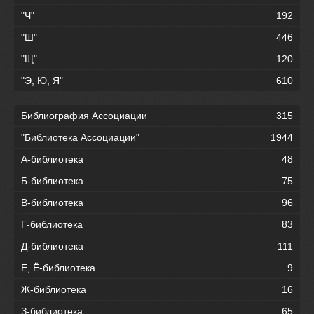
"Ч"
192
"Ш"
446
"Щ"
120
"Э, Ю, Я"
610
Библиография Ассоциации
315
"Библиотека Ассоциации"
1944
А-библиотека
48
Б-библиотека
75
В-библиотека
96
Г-библиотека
83
Д-библиотека
111
Е, Ё-библиотека
9
Ж-библиотека
16
З-библиотека
65