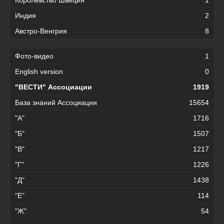
Индия
2
Австро-Венгрия
8
Фото-видео
1
English version
0
"ВЕСТИ" Ассоциации
1919
База знаний Ассоциации
15654
"А"
1716
"Б"
1507
"В"
1217
"Г"
1226
"Д"
1438
"Е"
114
"Ж"
54