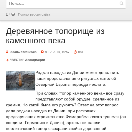
Полная версия сайта
Деревянное топорище из
каменного века
996d67df0d686ca
9-12-2014, 10:57
881
"ВЕСТИ" Ассоциации
Редкая находка из Дании может дополнить
наши представления о ритуалах жителей
Северной Европы периода неолита.
При словах "топор каменного века» все сразу
представляют собой орудие, сделанное из
кремня. Но какой была его рукоять? Ответ на этот вопрос
дала редкая находка из Дании: при раскопках,
предваряющих строительство Фемарнбельтского туннеля (он
соединит Германию и Данию), археологи нашли
неолитический топор с сохранившейся деревянной