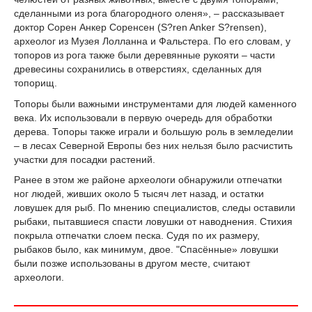
сделанными из рога благородного оленя», – рассказывает
доктор Сорен Анкер Соренсен (S?ren Anker S?rensen),
археолог из Музея Лолланна и Фальстера. По его словам, у
топоров из рога также были деревянные рукояти – части
древесины сохранились в отверстиях, сделанных для
топорищ.
Топоры были важными инструментами для людей каменного
века. Их использовали в первую очередь для обработки
дерева. Топоры также играли и большую роль в земледелии
– в лесах Северной Европы без них нельзя было расчистить
участки для посадки растений.
Ранее в этом же районе археологи обнаружили отпечатки
ног людей, живших около 5 тысяч лет назад, и остатки
ловушек для рыб. По мнению специалистов, следы оставили
рыбаки, пытавшиеся спасти ловушки от наводнения. Стихия
покрыла отпечатки слоем песка. Судя по их размеру,
рыбаков было, как минимум, двое. "Спасённые» ловушки
были позже использованы в другом месте, считают
археологи.