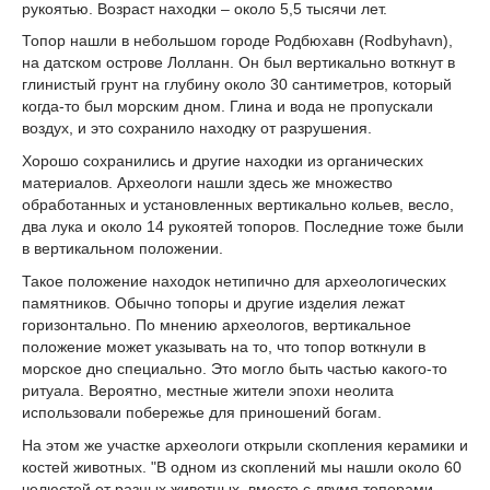
рукоятью. Возраст находки – около 5,5 тысячи лет.
Топор нашли в небольшом городе Родбюхавн (Rodbyhavn),
на датском острове Лолланн. Он был вертикально воткнут в
глинистый грунт на глубину около 30 сантиметров, который
когда-то был морским дном. Глина и вода не пропускали
воздух, и это сохранило находку от разрушения.
Хорошо сохранились и другие находки из органических
материалов. Археологи нашли здесь же множество
обработанных и установленных вертикально кольев, весло,
два лука и около 14 рукоятей топоров. Последние тоже были
в вертикальном положении.
Такое положение находок нетипично для археологических
памятников. Обычно топоры и другие изделия лежат
горизонтально. По мнению археологов, вертикальное
положение может указывать на то, что топор воткнули в
морское дно специально. Это могло быть частью какого-то
ритуала. Вероятно, местные жители эпохи неолита
использовали побережье для приношений богам.
На этом же участке археологи открыли скопления керамики и
костей животных. "В одном из скоплений мы нашли около 60
челюстей от разных животных, вместе с двумя топорами,