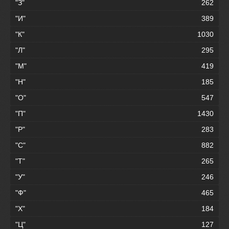
"З"
262
"И"
389
"К"
1030
"Л"
295
"М"
419
"Н"
185
"О"
547
"П"
1430
"Р"
283
"С"
882
"Т"
265
"У"
246
"Ф"
465
"Х"
184
"Ц"
127