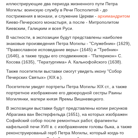
иллюстрирующие два периода жизненного пути Петра
Могилы: воинскую службу в Речи Посполитой - до
пострижения в монахи, и служение Церкви -
архимандритом
Киево-Печерского монастыря, а после - Митрополитом
Киевским, Галицким и всея Руси.
В частности, в экспозиции будут представлены наиболее
знаковые произведения Петра Могилы - "Служебник» (1629),
"Православное исповедание веры» (1645) и "Требник»
(1646), а также труды его сподвижников - "Патерикон» С.
Косова (1635), "Тератургима» А. Кальнофойского (1638).
Также посетители выставки смогут увидеть икону "Собор
Печерских Святых» (XIX в.).
Посетители увидят портреты Петра Могилы XIX ст., а также
портретное изображение его двоюродной сестры Раины
Могилянки, матери князя Яремы Вишневецкого.
В экспозиции выставки будут представлены копии рисунков
Абрагама ван Вестерфельда (1651), на которых изображен
Софийский собор после ремонтных работ, фрагменты
кафельной печи XVII в. с изображением головы быка, а также
реконструированый герб Петра Могилы, который когда-то