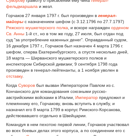
Суворову
грамоту о присвоении ему чина
генерал-
фельдмаршала
и жезл.
Горчаков 27 января 1797 г. был произведен в
генерал-
майоры
с назначением шефом (с 3.12.1796 по 27.7.1797)
Ряжского мушкетерского полка
, и вскоре награжден
орденом
Св. Анны
1-й ст., но в том же году, 27 июля, был отдан под
суд "за употребление казенных денег". Оправданный судом,
16 декабря 1797 г., Горчаков был назначен 4 марта 1796 г.
шефом, сперва Екатеринбургского, а спустя несколько дней,
18 марта — Ширванского мушкетерского полков и
инспектором Сибирской дивизии; 9 сентября 1798 года
произведен в генерал-лейтенанты, а 1 ноября уволен в
отставку
.
Когда
Суворов
был вызван Императором Павлом из с.
Кончанского для командования союзными русско-
австрийскими войсками в Италии,
Император
предложил и
племяннику его, Горчакову, вновь вступить в службу, и
назначил его 8 марта 1799 в корпус Римского-Корсакова,
действовавшего отдельно в Швейцарии.
Командуя в нем пехотою первой линии, Горчаков участвовал
во всех боевых делах этого корпуса, а по соединении его с