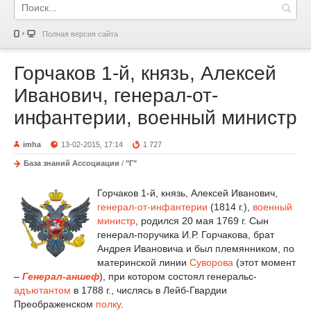
Полная версия сайта
Горчаков 1-й, князь, Алексей
Иванович, генерал-от-
инфантерии, военный министр
imha
13-02-2015, 17:14
1 727
База знаний Ассоциации
/
"Г"
Горчаков 1-й, князь, Алексей Иванович,
генерал-от-инфантерии
(1814 г.),
военный
министр
, родился 20 мая 1769 г. Сын
генерал-поручика И.Р. Горчакова, брат
Андрея Ивановича и был племянником, по
материнской линии
Суворова
(этот момент
–
Генерал-аншеф
), при котором состоял генеральс-
адъютантом
в 1788 г., числясь в Лейб-Гвардии
Преображенском
полку
.