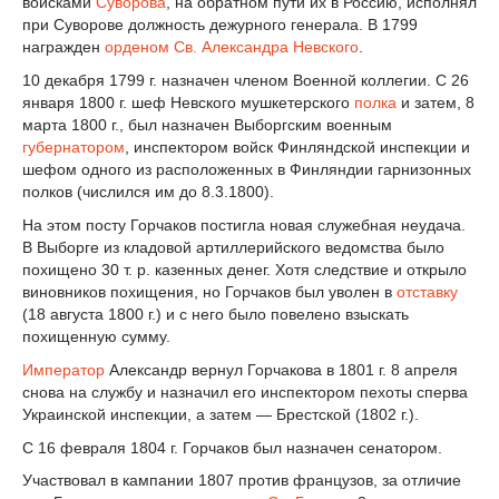
войсками
Суворова
, на обратном пути их в Россию, исполнял
при Суворове должность дежурного генерала. В 1799
награжден
орденом Св. Александра Невского
.
10 декабря 1799 г. назначен членом Военной коллегии. С 26
января 1800 г. шеф Невского мушкетерского
полка
и затем, 8
марта 1800 г., был назначен Выборгским военным
губернатором
, инспектором войск Финляндской инспекции и
шефом одного из расположенных в Финляндии гарнизонных
полков (числился им до 8.3.1800).
На этом посту Горчаков постигла новая служебная неудача.
В Выборге из кладовой артиллерийского ведомства было
похищено 30 т. р. казенных денег. Хотя следствие и открыло
виновников похищения, но Горчаков был уволен в
отставку
(18 августа 1800 г.) и с него было повелено взыскать
похищенную сумму.
Император
Александр вернул Горчакова в 1801 г. 8 апреля
снова на службу и назначил его инспектором пехоты сперва
Украинской инспекции, а затем — Брестской (1802 г.).
С 16 февраля 1804 г. Горчаков был назначен сенатором.
Участвовал в кампании 1807 против французов, за отличие