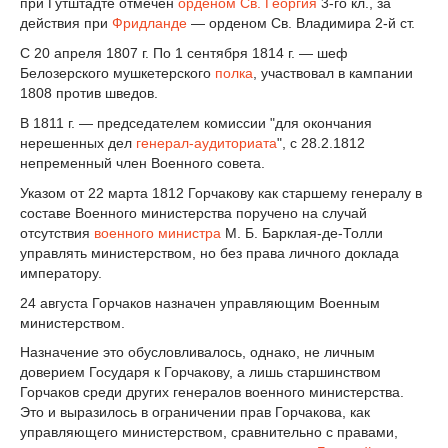
при Гутштадте отмечен
орденом Св. Георгия
3-го кл., за
действия при
Фридланде
— орденом Св. Владимира 2-й ст.
С 20 апреля 1807 г. По 1 сентября 1814 г. — шеф
Белозерского мушкетерского
полка
, участвовал в кампании
1808 против шведов.
В 1811 г. — председателем комиссии "для окончания
нерешенных дел
генерал-аудиториата
", с 28.2.1812
непременный член Военного совета.
Указом от 22 марта 1812 Горчакову как старшему генералу в
составе Военного министерства поручено на случай
отсутствия
военного министра
М. Б. Барклая-де-Толли
управлять министерством, но без права личного доклада
императору.
24 августа Горчаков назначен управляющим Военным
министерством.
Назначение это обусловливалось, однако, не личным
доверием Государя к Горчакову, а лишь старшинством
Горчаков среди других генералов военного министерства.
Это и выразилось в ограничении прав Горчакова, как
управляющего министерством, сравнительно с правами,