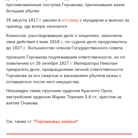
противозаконные поступки Горчакова, причинившие казне
большие убытки.
26 августа 1817 г. уволен в
отставку
с мундиром и выехал за
границу, где вскоре скончался.
Комиссия, расследовавшая дело о хищениях, закончила
свои действия к маю 1818 г., но судное дело продолжалось
до 1827 г.. Большинство членов Государственного совета
признало Горчакова подлежавшим ответственности, но по
повелению от 26 октября 1827 г. Императора Николая
прекратить дело, прекращением личной ответственности
Горчакова за его смертью и взысканием убытков казны с
оставшегося после него имущества.
Награжден также прусским орденом Красного Орла;
австрийским орденом Марии Терезии 3-й ст.; крестом за
взятие Очакова.
См. также ст.
"Горчаковы, князья"