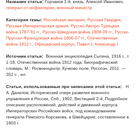
Название статьи:
Горчаков 1-й, князь, Алексей Иванович,
генерал-от-инфантерии
,
военный министр
Категория темы:
Российская империя
,
Русская Гвардия
,
Русская Императорская армия
,
Русско-Австро-Турецкая
война 1787-91 гг.
,
Русско-Шведская война 1808-09 гг.
,
Русско-
Прусско-Французская война 1806-07 гг.
,
Отечественная
война 1812 г.
,
Офицерский корпус
,
Павел I
,
Александр I
Источник статьи:
Военная энциклопедия Сытина, 1916 г., т.
1-18, Отечественная война 1812 года: Биографический
словарь. М.: Росвоенцентр; Кучково поле; Росспэн, 2011. —
352 с., ил.
Статьи, использованные при написании этой статьи:
Н.
А. Данилов, Исторический очерк развития военного
управления в России, Спб., 1902; Вистицкий 2-й, Подробное
описание расположений, действий и движений корпуса
Императорских Российских войск, под командованием
генерала Римского-Корсакова, в Швейцарии, составленное в
1803 г.