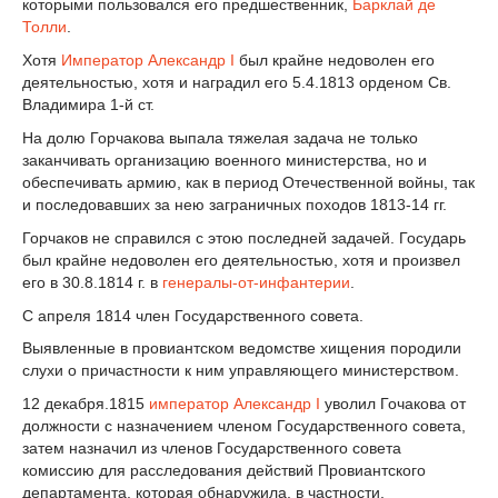
которыми пользовался его предшественник,
Барклай де
Толли
.
Хотя
Император
Александр I
был крайне недоволен его
деятельностью, хотя и наградил его 5.4.1813 орденом Св.
Владимира 1-й ст.
На долю Горчакова выпала тяжелая задача не только
заканчивать организацию военного министерства, но и
обеспечивать армию, как в период Отечественной войны, так
и последовавших за нею заграничных походов 1813-14 гг.
Горчаков не справился с этою последней задачей. Государь
был крайне недоволен его деятельностью, хотя и произвел
его в 30.8.1814 г. в
генералы-от-инфантерии
.
С апреля 1814 член Государственного совета.
Выявленные в провиантском ведомстве хищения породили
слухи о причастности к ним управляющего министерством.
12 декабря.1815
император
Александр I
уволил Гочакова от
должности с назначением членом Государственного совета,
затем назначил из членов Государственного совета
комиссию для расследования действий Провиантского
департамента, которая обнаружила, в частности,