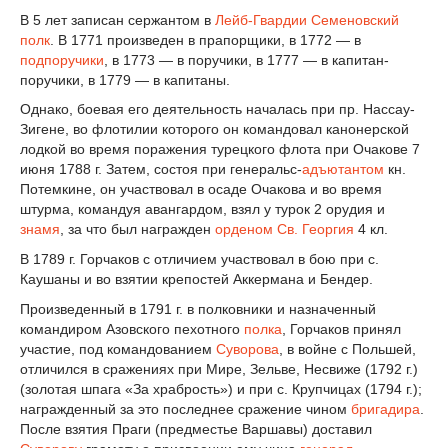
В 5 лет записан сержантом в
Лейб-Гвардии Семеновский
полк
. В 1771 произведен в прапорщики, в 1772 — в
подпоручики
, в 1773 — в поручики, в 1777 — в капитан-
поручики, в 1779 — в капитаны.
Однако, боевая его деятельность началась при пр. Нассау-
Зигене, во флотилии которого он командовал канонерской
лодкой во время поражения турецкого флота при Очакове 7
июня 1788 г. Затем, состоя при генеральс-
адъютантом
кн.
Потемкине, он участвовал в осаде Очакова и во время
штурма, командуя авангардом, взял у турок 2 орудия и
знамя
, за что был награжден
орденом Св. Георгия
4 кл.
В 1789 г. Горчаков с отличием участвовал в бою при с.
Каушаны и во взятии крепостей Аккермана и Бендер.
Произведенный в 1791 г. в полковники и назначенный
командиром Азовского пехотного
полка
, Горчаков принял
участие, под командованием
Суворова
, в войне с Польшей,
отличился в сражениях при Мире, Зельве, Несвиже (1792 г.)
(золотая шпага «За храбрость») и при с. Крупчицах (1794 г.);
награжденный за это последнее сражение чином
бригадира
.
После взятия Праги (предместье Варшавы) доставил