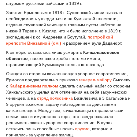
штурмом русскими войсками в 1819 г.
Занятие Ермоловым в 1818 г. Сунженской линии вызвало
необходимость утвердиться и на Кумыкской плоскости,
издавна служившей чеченцам главным путем набегов на
нижний Терек и г. Кизляр, что и было исполнено в 1819 г.
экспедицией к сс. Андреева и Боутугай,
постройкой
крепости Внезапной (см.)
и разорением аула Дада-юрт.
К октябрю оставалось лишь усмирить
Качкалыковское
общество
, населявшее хребет того же имени,
ограничивающий Кумыкскую степь с юго-запада.
Ожидая со стороны качкалыковцев упорное сопротивление,
Ермолов предварительно приказал
генерал-майору
Сысоеву
с
Кабардинским полком
сделать сильный набег со стороны
Ханкальского ущелья для отвлечения на себя засунжекских
чеченцев, а на
отряд
полковника
Базилевича в 3 батальона и
9 орудия возложил задачу наблюдения за действиями
качкалыковцев. Между тем, качкалыковцы отправили свои
семьи, скот и имущество в горы, что всегда означало
решимость оказать упорное сопротивление. В аулах
остались лишь способные носить
оружие
, которые и
принялись за укрепление жилищ.