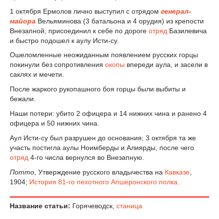
1 октября Ермолов лично выступил с отрядом
генерал-
майора
Вельяминова (3 батальона и 4 орудия) из крепости
Внезапной, присоединил к себе по дороге
отряд
Базилевича
и быстро подошел к аулу Исти-су.
Ошеломленные неожиданным появлением русских горцы
покинули без сопротивления
окопы
впереди аула, и засели в
саклях и мечети.
После жаркого рукопашного боя горцы были выбиты и
бежали.
Наши потери: убито 2 офицера и 14 нижних чина и ранено 4
офицера и 50 нижних чина.
Аул Исти-су был разрушен до основания; 3 октября та же
участь постигла аулы Ноимберды и Алиярды, после чего
отряд
4-го числа вернулся во Внезапную.
Потто
, Утверждение русского владычества на
Кавказе
,
1904;
История 81-го пехотного Апшеронского полка
.
Название статьи:
Горячеводск,
станица