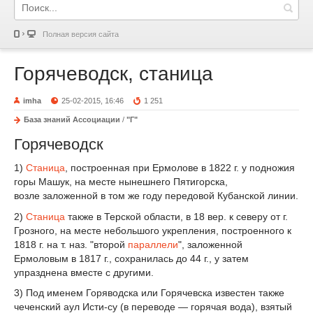
Полная версия сайта
Горячеводск, станица
imha
25-02-2015, 16:46
1 251
База знаний Ассоциации
/
"Г"
Горячеводск
1)
Станица
, построенная при Ермолове в 1822 г. у подножия
горы Машук, на месте нынешнего Пятигорска,
возле заложенной в том же году передовой Кубанской линии.
2)
Станица
также в Терской области, в 18 вер. к северу от г.
Грозного, на месте небольшого укрепления, построенного к
1818 г. на т. наз. "второй
параллели
", заложенной
Ермоловым в 1817 г., сохранилась до 44 г., у затем
упразднена вместе с другими.
3) Под именем Горяводска или Горячевска известен также
чеченский аул Исти-су (в переводе — горячая вода), взятый