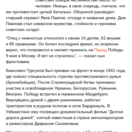
человек. Немцы, в свою очередь, считали, что
им противостоит целый батальон. Обороной руководил
старший сержант Яков Павлов, отсюда и название дома. Дом
Павлова стал символом мужества, стойкости и героизма
советских солдат.
"Отец с нежностью относился к своим 14 детям, 62 внукам
и 85 правнукам. Он болел последнее время, но искренне
верил, что поправится и сможет приехать на
Парад
Победы
9 мая в Москву. И вот не случилось", — сказал сын
фронтовика.
Камолжон Тургунов был призван на фронт в конце 1941 года,
где освоил специальность стрелка противотанкового ружья
(бронебойщик). После Сталинградской битвы принимал
участие в освобождении Украины, Белоруссии, Румынии,
Венгрии. Победу встретил в германском Магдебурге.
Вернувшись домой с двумя ранениями, работал
трактористом в родном колхозе в селе Барданкуль. В
Узбекистане ему посвящен документальный фильм "Долгая
дорога домой", снятый известным в стране кинооператором
и режиссером Давраном Салимовым.