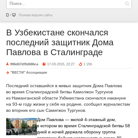
Полная версия сайта
В Узбекистане скончался
последний защитник Дома
Павлова в Сталинграде
996d67df0d686ca
17-03-2015, 22:27
1 159
"ВЕСТИ" Ассоциации
Последний оставшийся в живых защитник Дома Павлова
во время Сталинградской битвы Камолжон Тургунов
из Наманганской области Узбекистана скончался накануне
на 93-м году жизни у себя на родине, сообщил журналистам
во вторник его сын Самигжон Тургунов.
Дом Павлова — жилой 4-этажный дом,
в котором во время Сталинградской битвы 58
дней и ночей держала оборону группа
советских бойцов численностью около 30