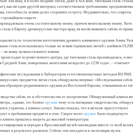
але XIII века, и в более поздние эпохи, даже в XIX веке, тигельная сталь стоил
лат), как ни один другой материал, соответствовала требованиям, предъявляемы
а, способность лезвия долго сохранять остроту. Неудивительно, что секреты
в строжайшем секрете.
 принадлежала очень состоятельному воину, причем монгольскому воину. Хотя
сталь в Европу древнерусские мастера вряд ли могли выковать саблю из прив
ециалиста по технологии изготовления древнего клинкового оружия Алана Уил
ельная сталь использовалась только на лезвия германских мечей с клеймом ULF
 – на ковку цельностального клинка.
 происходит из ремесленного центра, где тигельная сталь производилась, и мес
ов Средней Азии, покоренных монголами незадолго до 1238 года», – отмечает
фические исследования в Лаборатории естественнонаучных методов ИА РАН: 
нерусских предметов литая сталь обнаружена впервые. «Исследованная сабля
ным образцом средневекового оружия из Восточной Европы, откованным из ти
зводства сабли, но и обстоятельства ее захоронения. Обнаруженный клинок ве
метра., однако, это боевое
оружие
чему есть наглядные свидетельства, обнар
оять утрачена, а клинок согнут. Анализ показал, что в металле присутствуют
уют о пребывании предмета в огне. Скорее всего
оружие
было подвергнуто
го клинок пришлось нагреть до высокой температуры.
еставрирован и передан в Ярославский музей-заповедник вместе со всей колле
нных в результате раскопок. Сейчас она находится в экспозиции музея.