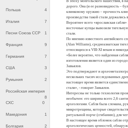
В эпоху монгольского нашествия, в нач
дорого. Она (и ее разновидность – бу
Польша
4
клинковому оружию – прочность клинк
производства такой стали держались 
Италия
7
Вероятнее всего «ярославская сабля»
восточные купцы вывозили тигельную 
Песни Союза ССР
1
стали.
По мнению известного английского сп
(Alan Williams), среднеазиатская тиг
Франция
9
относящихся к VIII-XI векам и никогда
«Более вероятно, что найденная сабля
Германия
7
изготовления является один из город
Завьялов.
США
3
Это подтверждают и археометаллогра
нескольких тысяч исследованных древ
Румыния
2
настоящее время является единствен
стали», - говорит Завьялов.
Российская империя
Интересны не только технология прои
8
необычен: его ширина всего 2,6 санти
СХС
0
археологами. Сабля была сломана, рук
микротрещины, которые свидетельств
Македония
1
ритуальной порче (сгибанию), для че
В настоящее время обломок сабли отр
археологических ценностей, обнаруже
Болгария
2