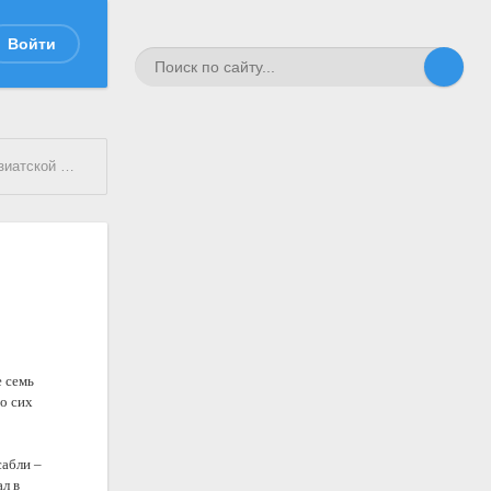
Войти
ьной стали
е семь
о сих
сабли –
ал в