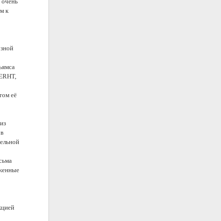
а очень
м к
озной
ьямса
BERHT,
том её
из
 в
гельной
сьма
уженные
кцией