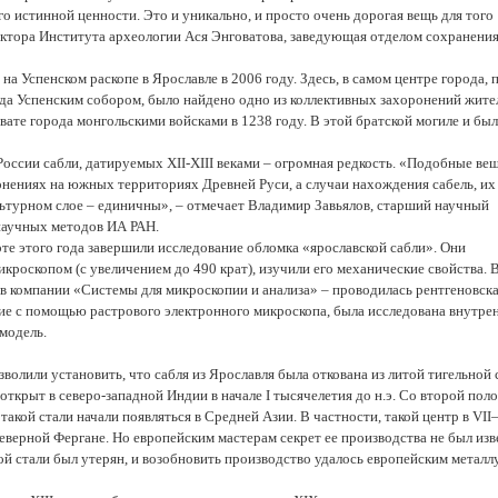
его истинной ценности. Это и уникально, и просто очень дорогая вещь для того
ектора Института археологии Ася Энговатова, заведующая отделом сохранени
на Успенском раскопе в Ярославле в 2006 году. Здесь, в самом центре города, 
да Успенским собором, было найдено одно из коллективных захоронений жите
вате города монгольскими войсками в 1238 году. В этой братской могиле и бы
России сабли, датируемых XII-XIII веками – огромная редкость. «Подобные ве
онениях на южных территориях Древней Руси, а случаи нахождения сабель, их
льтурном слое – единичны», – отмечает Владимир Завьялов, старший научный
научных методов ИА РАН.
рте этого года завершили исследование обломка «ярославской сабли». Они
икроскопом (с увеличением до 490 крат), изучили его механические свойства. 
в компании «Системы для микроскопии и анализа» – проводилась рентгеновск
ие с помощью растрового электронного микроскопа, была исследована внутре
-модель.
олили установить, что сабля из Ярославля была откована из литой тигельной 
открыт в северо-западной Индии в начале I тысячелетия до н.э. Со второй пол
акой стали начали появляться в Средней Азии. В частности, такой центр в VII–
Северной Фергане. Но европейским мастерам секрет ее производства не был изв
ой стали был утерян, и возобновить производство удалось европейским металл