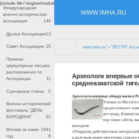
{include file="engine/modules/saperu/head.php"}
Международная
WWW.IMHA.RU
военно-историческая
ассоциация
140
Друзья Ассоциации
13
Совет Ассоциации
25
www.imha.ru/
»
"ВЕСТИ" Ассо
Приказы,
циркулярные письма,
распоряжения по
Археологи впервые о
Ассоциации
11
среднеазиатской тиге
Сценарные планы
5
Археологи впервые обнаружили в Ро
Ученые из Институт
Военно-исторический
«родословную» клин
фестиваль "ДЕНЬ
лет назад. Клинок о
БОРОДИНА"
62
пор таких сабель, в
находили.
Москва за нами. 1941
«Открытие действительно интересней
год.
8
а получили новое прочтение старого м