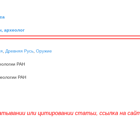
са
ч, археолог
ня
,
Древняя Русь
,
Оружие
еологии РАН
хеологии РАН
атывании или цитировании статьи, ссылка на сай