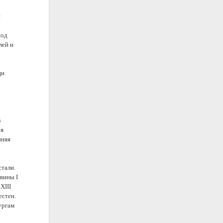
я
под
лей и
л
щи
В
ая
нняя
стали.
овины I
XIII
естен.
ургам