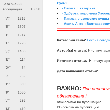
Русь?
База знаний
-
Сапега, Екатерина
Ассоциации
15650
-
Эдбурга, королева Уэссек
"А"
1716
-
Папара, львовские купцы
-
Ашик, Антон Балтазарови
"Б"
1507
"В"
1217
Категория темы:
Россия сегод
"Г"
1226
Автор(ы) статьи:
Институт арх
"Д"
1438
"Е"
114
Источник статьи:
Институт ар
"Ж"
54
Дата написания статьи:
"З"
262
"И"
389
ВАЖНО:
При перепеч
"К"
1030
обязательна !
"Л"
295
html-ссылка на публикацию
BB-ссылка на публикацию
"М"
419