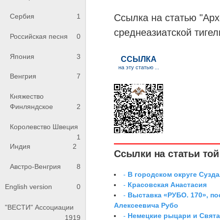
Ссылка на статью "Ар
Сербия
1
среднеазиатской тигел
Российская песня
0
Япония
3
Венгрия
7
Княжество
Финляндское
2
Королевство Швеция
1
Индия
2
Ссылки на статьи той 
Австро-Венгрия
8
-
В городском округе Сузд
-
Красовская Анастасия
English version
0
-
Выставка «РУБО. 170», п
Алексеевича Рубо
"ВЕСТИ" Ассоциации
-
Немецкие рыцари и Свята
1919