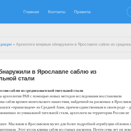
Главная
Контакты
Правила
циации
» Археологи впервые обнаружили в Ярославле саблю из среднеазиатской тигел
бнаружили в Ярославле саблю из
льной стали
ссии саблю из среднеазиатской тигельной стали
а археологии РАН с помощью новых методов исследования восстановили
ка сабли времен монгольского нашествия, найденной на раскопках в Ярославл
казался «пришельцем» из Средней Азии, причем единственным в своем роде – д
ыкованных из уникальной тигельной стали, археологи на территории России не
шее. Мы взяли в Ярославском музее для более подробной атрибуции обломок 
атериала. Этот кусок клинка сабли из старых раскопок. Почти семь лет он леж