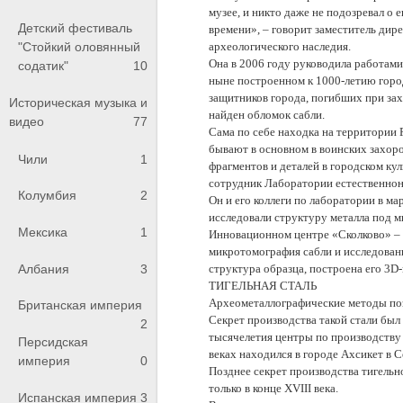
музее, и никто даже не подозревал о 
Детский фестиваль
времени», – говорит заместитель дир
"Стойкий оловянный
археологического наследия.
Она в 2006 году руководила работами 
содатик"
10
ныне построенном к 1000-летию горо
защитников города, погибших при зах
Историческая музыка и
найден обломок сабли.
видео
77
Сама по себе находка на территории 
бывают в основном в воинских захор
Чили
1
фрагментов и деталей в городском ку
сотрудник Лаборатории естественно
Колумбия
2
Он и его коллеги по лаборатории в ма
исследовали структуру металла под м
Мексика
1
Инновационном центре «Сколково» – 
микротомография сабли и исследован
Албания
3
структура образца, построена его 3D
ТИГЕЛЬНАЯ СТАЛЬ
Археометаллографические методы позв
Британская империя
Секрет производства такой стали был 
2
тысячелетия центры по производству т
Персидская
веках находился в городе Ахсикет в 
империя
0
Позднее секрет производства тигельн
только в конце XVIII века.
Испанская империя
3