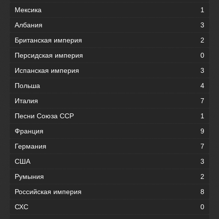
Мексика
1
Албания
3
Британская империя
2
Персидская империя
0
Испанская империя
3
Польша
4
Италия
7
Песни Союза ССР
1
Франция
9
Германия
7
США
3
Румыния
2
Российская империя
8
СХС
0