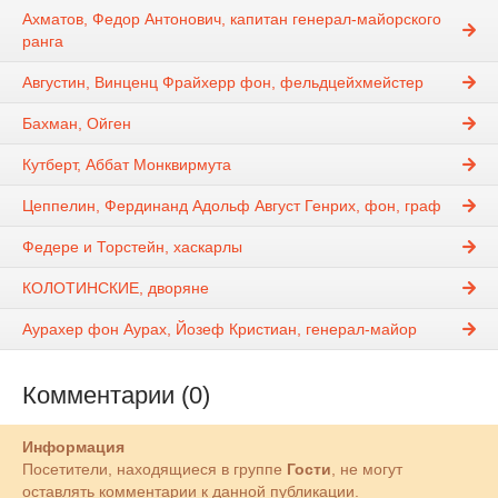
Ахматов, Федор Антонович, капитан генерал-майорского
ранга
Августин, Винценц Фрайхерр фон, фельдцейхмейстер
Бахман, Ойген
Кутберт, Аббат Монквирмута
Цеппелин, Фердинанд Адольф Август Генрих, фон, граф
Федере и Торстейн, хаскарлы
КОЛОТИНСКИЕ, дворяне
Аурахер фон Аурах, Йозеф Кристиан, генерал-майор
Комментарии (0)
Информация
Посетители, находящиеся в группе
Гости
, не могут
оставлять комментарии к данной публикации.