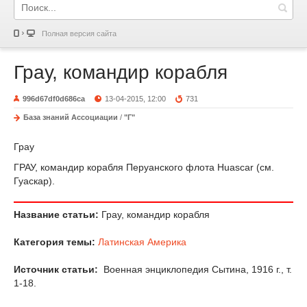
Полная версия сайта
Грау, командир корабля
996d67df0d686ca
13-04-2015, 12:00
731
База знаний Ассоциации
/
"Г"
Грау
ГРАУ, командир корабля Перуанского флота Huascar (см.
Гуаскар).
Название статьи:
Грау, командир корабля
Категория темы:
Латинская Америка
Источник статьи:
Военная энциклопедия Сытина, 1916 г., т.
1-18.