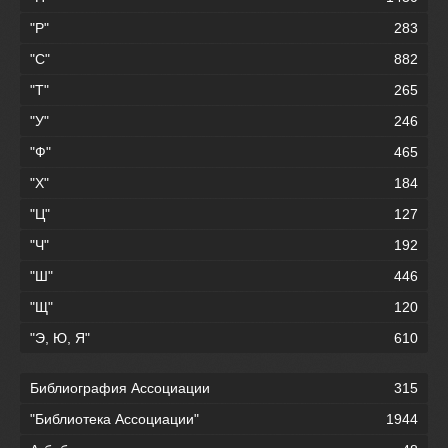
"Р"
283
"С"
882
"Т"
265
"У"
246
"Ф"
465
"Х"
184
"Ц"
127
"Ч"
192
"Ш"
446
"Щ"
120
"Э, Ю, Я"
610
Библиография Ассоциации
315
"Библиотека Ассоциации"
1944