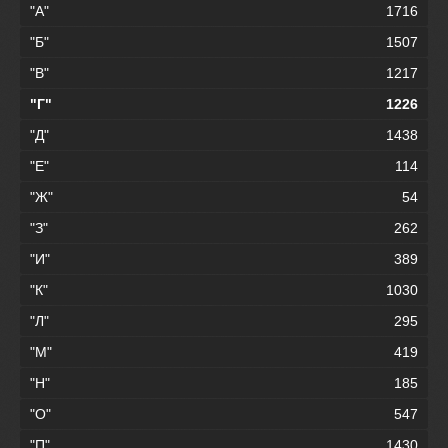
"А"
1716
"Б"
1507
"В"
1217
"Г"
1226
"Д"
1438
"Е"
114
"Ж"
54
"З"
262
"И"
389
"К"
1030
"Л"
295
"М"
419
"Н"
185
"О"
547
"П"
1430