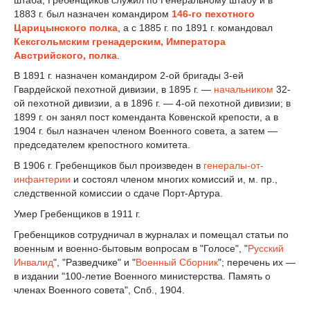
1883 г. был назначен командиром
146-го пехотного
Царицынского полка
, а с 1885 г. по 1891 г. командовал
Кексгольмским гренадерским, Императора
Австрийского, полка
.
В 1891 г. назначен командиром 2-ой бригады 3-ей
Гвардейской пехотной дивизии, в 1895 г. —
начальником
32-
ой пехотной дивизии, а в 1896 г. — 4-ой пехотной дивизии; в
1899 г. он занял пост коменданта Ковенской крепости, а в
1904 г. был назначен членом Военного совета, а затем —
председателем крепостного комитета.
В 1906 г. Гребенщиков был произведен в
генералы-от-
инфантерии
и состоял членом многих комиссий и, м. пр.,
следственной комиссии о сдаче Порт-Артура.
Умер Гребенщиков в 1911 г.
Гребенщиков сотрудничал в журналах и помещал статьи по
военным и военно-бытовым вопросам в "Голосе", "
Русский
Инвалид
", "Разведчике" и "
Военный Сборник
"; перечень их —
в издании "100-летие Военного министерства. Память о
членах Военного совета", Спб., 1904.