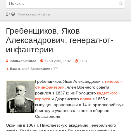
Полная версия сайта
Гребенщиков, Яков
Александрович, генерал-от-
инфантерии
996d67df0d686ca
14-04-2015, 18:42
1 404
База знаний Ассоциации
/
"Г"
Гребенщиков, Яков Александрович,
генерал-
от-инфантерии
, член Военного совета,
родился в 1837 г.; из Полоцкого
кадетского
корпуса
и Дворянского
полка
в 1855 г.
выпущен прапорщики в 14-ю артиллерийскую
бригаду и участвовал с нею в обороне
Севастополя.
Окончив в 1867 г. Николаевскую академию Генерального
штаба, Гребенщиков служил по Генеральному штабу и в