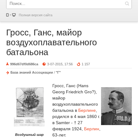
Полная версия сайта
Гросс, Ганс, майор
воздухоплавательного
батальона
996d67df0d686ca
3-07-2015, 17:56
1 157
База знаний Ассоциации
/
"Г"
Гросс, Ганс (Hans
Georg Friedrich Gro?),
майор
воздухоплавательного
батальона в
Берлине
,
родился в 4 мая 1860 г.
в Samter - † 27
февраля 1924,
Берлин
,
63-лет.
Воздушный шар