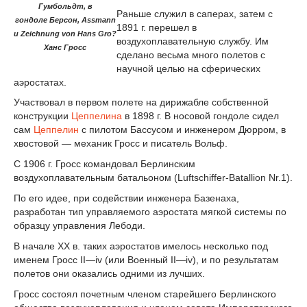
Гумбольдт, в
Раньше служил в саперах, затем с
гондоле
Берсон
,
Assmann
1891 г. перешел в
и
Zeichnung von Hans Gro?
воздухоплавательную службу. Им
Ханс
Гросс
сделано весьма много полетов с
научной целью на сферических
аэростатах.
Участвовал в первом полете на дирижабле собственной
конструкции
Цеппелина
в 1898 г. В носовой гондоле сидел
сам
Цеппелин
с пилотом Бассусом и инженером Дюрром, в
хвостовой — механик Гросс и писатель Вольф.
С 1906 г. Гросс командовал Берлинским
воздухоплавательным батальоном (Luftschiffer-Batallion Nr.1).
По его идее, при содействии инженера Базенаха,
разработан тип управляемого аэростата мягкой системы по
образцу управления Лебоди.
В начале XX в. таких аэростатов имелось несколько под
именем Гросс II—iv (или Военный II—iv), и по результатам
полетов они оказались одними из лучших.
Гросс состоял почетным членом старейшего Берлинского