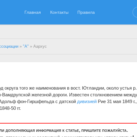
Главная
Контакты
Правила
ссоциации
»
"А"
» Аархус
од округа того же наименования в вост. Ютландии, около устья р.
н-Вамдрупской железной дороги. Известен столкновением межд
 Адольф фон-Гиршфельда с датской
дивизией
Рие 31 мая 1849 г.,
848-50 гг.
или дополняющая информация к статье, пришлите пожалуйста.