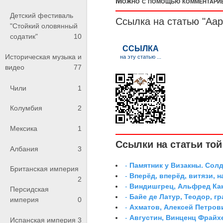
Можно с помощью комментариев
Детский фестиваль
Ссылка на статью "Аар
"Стойкий оловянный
содатик"
10
Историческая музыка и
видео
77
Чили
1
Колумбия
2
Мексика
1
Ссылки на статьи той 
Албания
3
-
Памятник у Визакны. Сол
Британская империя
-
Вперёд, вперёд, витязи, н
2
-
Виндишгрец, Альфред Кан
Персидская
-
Байе де Латур, Теодор, 
империя
0
-
Ахматов, Алексей Петров
-
Августин, Винценц Фрайх
Испанская империя
3