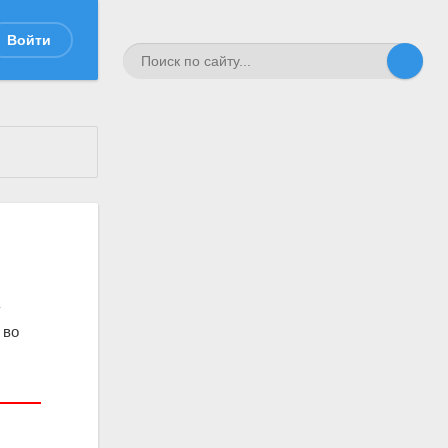
Войти
у
 во