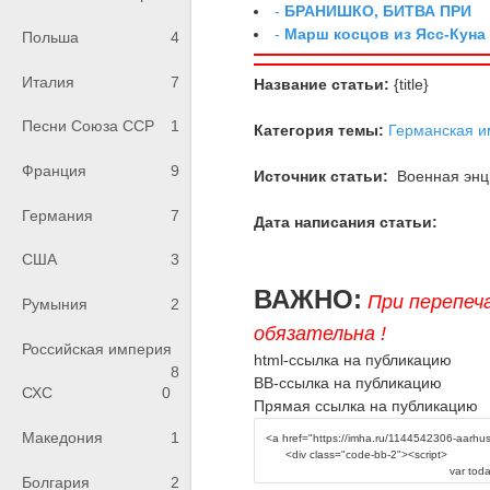
-
БРАНИШКО, БИТВА ПРИ
-
Марш косцов из Ясс-Куна
Польша
4
Италия
7
Название статьи:
{title}
Песни Союза ССР
1
Категория темы:
Германская 
Франция
9
Источник статьи:
Военная энци
Германия
7
Дата написания статьи:
США
3
ВАЖНО:
При перепеч
Румыния
2
обязательна !
Российская империя
html-ссылка на публикацию
8
BB-ссылка на публикацию
СХС
0
Прямая ссылка на публикацию
Македония
1
Болгария
2