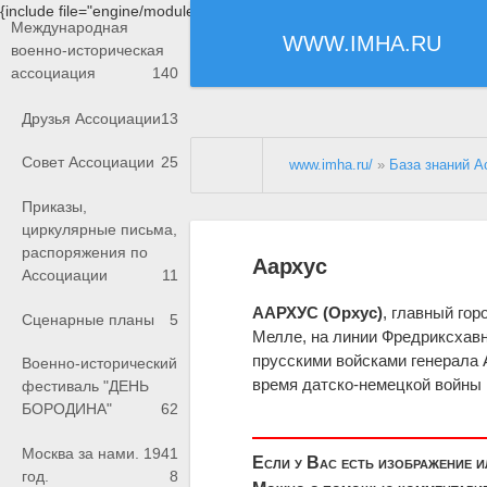
{include file="engine/modules/saperu/head.php"}
Международная
WWW.IMHA.RU
военно-историческая
ассоциация
140
Друзья Ассоциации
13
Совет Ассоциации
25
www.imha.ru/
»
База знаний А
Приказы,
циркулярные письма,
распоряжения по
Аархус
Ассоциации
11
ААРХУС (Орхус)
, главный гор
Сценарные планы
5
Мелле, на линии Фредриксхав
прусскими войсками генерала
Военно-исторический
время датско-немецкой войны 1
фестиваль "ДЕНЬ
БОРОДИНА"
62
Москва за нами. 1941
Если у Вас есть изображение 
год.
8