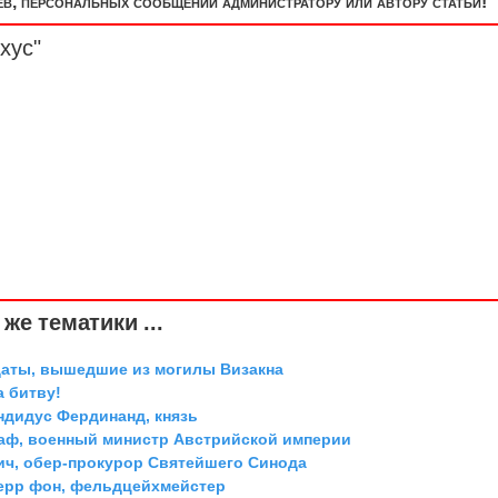
, персональных сообщений администратору или автору статьи!
хус"
же тематики ...
даты, вышедшие из могилы Визакна
а битву!
дидус Фердинанд, князь
граф, военный министр Австрийской империи
ич, обер-прокурор Святейшего Синода
ерр фон, фельдцейхмейстер