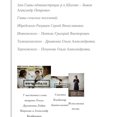
Зам.Главы администрации р.п.Шилово – Быков
Александр Петрович
Главы сельских поселений:
Ибредского-Разуваев Сергей Вячеславович.
Инякинского – Паткин Григорий Викторович.
Тимошкинского - Дрынкина Ольга Александровна.
Тереховского – Почунова Ольга Александровна.
Смазнов
У выставки:слева
Владимир
направо Ольга
Исполнение
Анатольевич
Дрынкина,Лидия
песни.
Маркова и Александр
Кондрашов