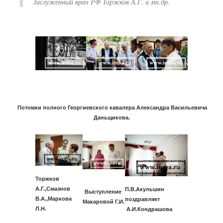
Заслуженный врач РФ Торжков А.Г. и мн.др.
Потомки полного Георгиевского кавалера Александра Васильевича
Даньщикова.
Торжков
А.Г.,Смазнов
П.В.Акульшин
Выступление
В.А.,Маркова
поздравляет
Макаровой Г.И.
Л.Н.
А.И.Кондра
шова