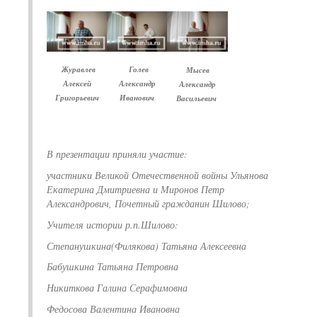
Журавлев
Голев
Мысев
Алексей
Александр
Александр
Григорьевич
Иванович
Васильевич
В презентации приняли участие:
участники Великой Отечественной войны Ульянова
Екатерина Дмитриевна и Миронов Петр
Александрович, Почетный гражданин Шилово;
Учителя истории р.п.Шилово:
Степанушкина(Филякова) Татьяна Алексеевна
Бабушкина Татьяна Петровна
Никиткова Галина Серафимовна
Федосова Валентина Ивановна