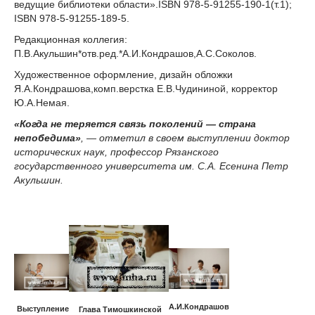
ведущие библиотеки области».ISBN 978-5-91255-190-1(т.1);
ISBN 978-5-91255-189-5.
Редакционная коллегия:
П.В.Акульшин*отв.ред.*А.И.Кондрашов,А.С.Соколов.
Художественное оформление, дизайн обложки
Я.А.Кондрашова,комп.верстка Е.В.Чудининой, корректор
Ю.А.Немая.
«Когда не теряется связь поколений — страна
непобедима»
, — отметил в своем выступлении доктор
исторических наук, профессор Рязанского
государственного университета им. С.А. Есенина Петр
Акульшин.
А.И.Кондрашов
Выступление
Глава Тимошкинской