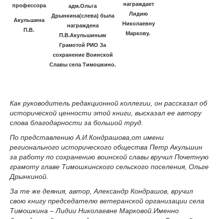
награждает
профессора
адм.Ольга
Лидию
Дрынкина(слева) была
Акульшина
Николаевну
награждена
П.В.
Маркову.
П.В.Акульшиным
Грамотой РИО За
сохранение Воинской
Славы села Тимошкино.
Как руководитель редакционной коллегии, он рассказал об
исторической ценности этой книги, высказал ее автору
слова благодарности за большой труд.
По представлению А.И.Кондрашова,от имени
регионального исторического общества Петр Акульшин
за работу по сохранению воинской славы вручил Почетную
грамоту главе Тимошкинского сельского поселения, Ольге
Дрынкиной.
За те же деяния, автор, Александр Кондрашов, вручил
свою книгу председателю ветеранской организации села
Тимошкина – Лидии Николаевне Марковой.Именно