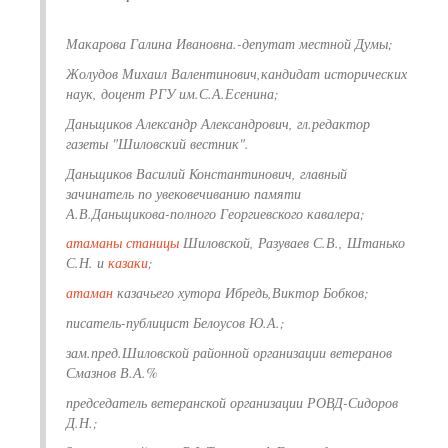
Макарова Галина Ивановна.-депутат местной Думы;
Жолудов Михаил Валентинович,кандидат исторических
наук, доцент РГУ им.С.А.Есенина;
Даньщиков Александр Александрович, гл.редактор
газеты "Шиловский вестник".
Даньщиков Василий Константинович, главный
зачинатель по увековечиванию памяти
А.В.Даньщикова-полного Георгиевского кавалера;
атаманы
станицы
Шиловской, Разуваев С.В., Штанько
С.Н. и
казаки
;
атаман
казачьего хутора Ибредь,Виктор Бобков;
писатель-публицист Белоусов Ю.А.;
зам.пред.Шиловской районной организации ветеранов
Смазнов В.А.%
председатель ветеранской организации РОВД-Сидоров
Д.Н.;