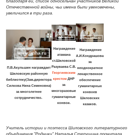
благодаря ей, список односельчан участников Великой
Отечественной войны, чьи имена были увековечены,
увеличился в три раза.
Награждение
Награждение
атамана
А.И.Кондрашова
ст.Шиловской
за
Разуваева С.В.
П.В.Акульшин награждает
неоднократное
Георгиевским
Шиловскую районную
лекарственное
крестом
ДНР
библиотеку(Зам.директора
обеспечение
за
Силкова Нина Семеновна)
гуманитарных
многоразовые
за многолетнее
конвоев
гуманитарные
сотрудничество.
Шиловских
конвои.
казаков.
Учитель истории и поэтесса Шиловского литературного
объединения "Родники" Наталья Степушина прочитала