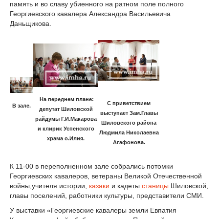
память и во славу убиенного на ратном поле полного
Георгиевского кавалера Александра Васильевича
Даньщикова.
На переднем плане:
С приветствием
В зале.
депутат Шиловской
выступает Зам.Главы
райдумы Г.И.Макарова
Шиловского района
и клирик Успенского
Людмила Николаевна
храма о.Илия.
Агафонова.
К 11-00 в переполненном зале собрались потомки
Георгиевских кавалеров, ветераны Великой Отечественной
войны,учителя истории,
казаки
и кадеты
станицы
Шиловской,
главы поселений, работники культуры, представители СМИ.
У выставки «Георгиевские кавалеры земли Евпатия