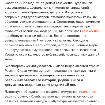
Совет при Президенте по делам казачества, куда вошли
руководители федеральных министерств, управлений
администрации Президента, депутаты Федерального
собрания, ряд губернаторов, атаманов войсковых казачьих
обществ, ученые и специалисты. Соответствую­щие комиссии
и рабочие группы созданы в федеральных окру­гах при
субъектах Российской Федерации, где проживает
казачество
и действуют казачьи общества. Все это, естественно,
вызвало повышенный интерес к казачеству. Отсюда и
большое внимание к его истории, и организационные меры
по государственному ста­новлению российского казачества.
Увеличилось и количество публикаций, посвященных данной
теме.
Библиографический указатель «Слава недремлющей страже
России, Слава Амура сынам!» представляет
документы о
жизни и деятельности амурского казачества на
различных этапах его истории, редкие книги и
документы, изданные за последние 15 лет.
Литература объединена в разделы: «Амурское
казачество
:
вехи истории»; «Хозяйственная деятельность как основа
развития казачьей культуры»; «Культура казачества (бытовой