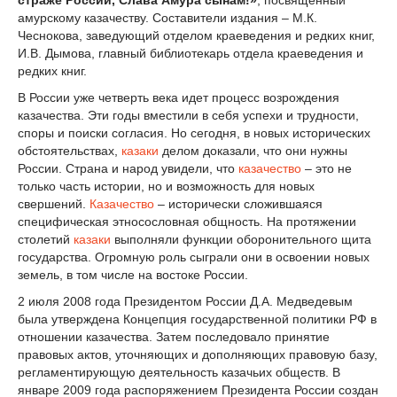
страже России, Слава Амура сынам!»
, посвященный
амурскому казачеству. Составители издания – М.К.
Чеснокова, заведующий отделом краеведения и редких книг,
И.В. Дымова, главный библиотекарь отдела краеведения и
редких книг.
В России уже четверть века идет процесс возрождения
казачества. Эти годы вместили в себя успехи и трудности,
споры и поиски согласия. Но сегодня, в новых исторических
обстоя­тельствах,
казаки
делом доказали, что они нужны
России. Страна и народ увидели, что
казачество
– это не
только часть истории, но и возможность для новых
свершений.
Казачество
– исторически сложившаяся
специфическая этносословная общность. На протяжении
столетий
казаки
выполняли функции оборонительного щита
государства. Огромную роль сыграли они в освоении новых
земель, в том числе на востоке России.
2 июля 2008 года Президентом России Д.А. Медведевым
была утверждена Концепция государ­ственной политики РФ в
отношении казачества. Затем последовало принятие
правовых актов, уточняющих и дополняющих правовую базу,
регламентирующую деятельность казачьих обществ. В
январе 2009 года распоряжением Президента России создан