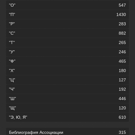
"О"
547
"П"
1430
"Р"
283
"С"
882
"Т"
265
"У"
246
"Ф"
465
"Х"
180
"Ц"
127
"Ч"
192
"Ш"
446
"Щ"
120
"Э, Ю, Я"
610
Библиография Ассоциации
315