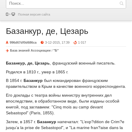
Полная версия сайта
Базанкур, де, Цезарь
996d67df0d686ca
3-12-2015, 17:39
1 017
База знаний Ассоциации
/
"Б"
Базанкур, де, Цезарь
, французский военный писатель.
Родился в 1810 г., умер в 1865 г.
В 1854 г.
Базанкур
был командирован французским
правительством в Крым в качестве военного корреспондента.
Его доклады с театра войны министру внутренних дел
впоследствии, в обработанном виде, были изданы особой
книгой, под заглавием: "Cinq mois au camp devant
Sebastopol" (Paris, 1855).
Затем, в 1857 г.
Базанкур
напечатал: "L’exp?dition de Crim?e
jusqu’a la prise de Sebastopol", и "La marine fran?aise dans la