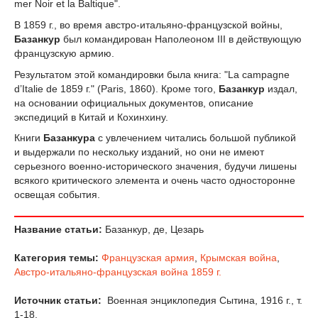
mer Noir et la Baltique".
В 1859 г., во время австро-итальяно-французской войны,
Базанкур
был командирован Наполеоном III в действующую
французскую армию.
Результатом этой командировки была книга: "La campagne
d’Italie de 1859 г." (Paris, 1860). Кроме того,
Базанкур
издал,
на основании официальных документов, описание
экспедиций в Китай и Кохинхину.
Книги
Базанкура
с увлечением читались большой публикой
и выдержали по нескольку изданий, но они не имеют
серьезного военно-исторического значения, будучи лишены
всякого критического элемента и очень часто односторонне
освещая события.
Название статьи:
Базанкур, де, Цезарь
Категория темы:
Французская армия
,
Крымская война
,
Австро-итальяно-французская война 1859 г.
Источник статьи:
Военная энциклопедия Сытина, 1916 г., т.
1-18.