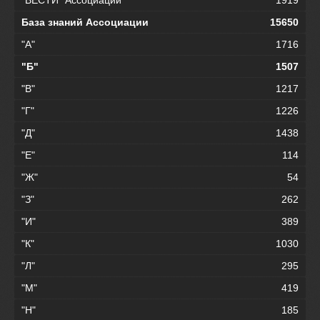
База знаний Ассоциации
15650
"А"
1716
"Б"
1507
"В"
1217
"Г"
1226
"Д"
1438
"Е"
114
"Ж"
54
"З"
262
"И"
389
"К"
1030
"Л"
295
"М"
419
"Н"
185