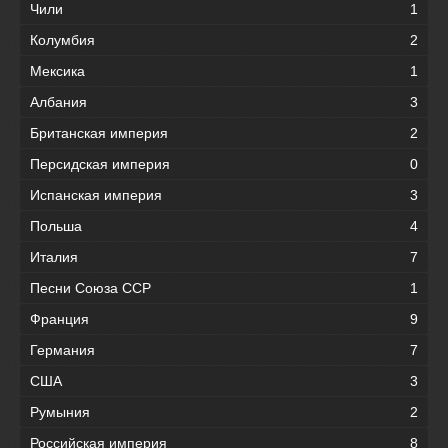
Чили
1
Колумбия
2
Мексика
1
Албания
3
Британская империя
2
Персидская империя
0
Испанская империя
3
Польша
4
Италия
7
Песни Союза ССР
1
Франция
9
Германия
7
США
3
Румыния
2
Российская империя
8