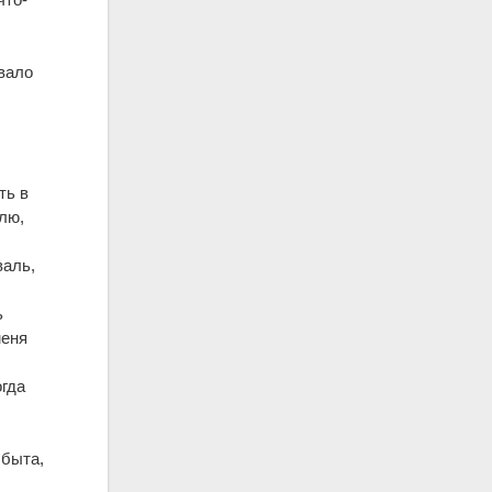
овало
ть в
лю,
валь,
ь
меня
огда
 быта,