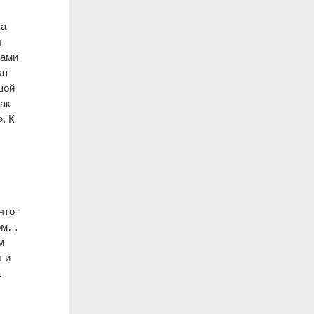
та
ы
бами
ят
шой
как
. К
я
что-
исом…
м
 и
а