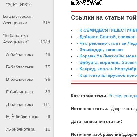
"Э, Ю, Я"
610
Библиография
Ссылки на статьи той 
Ассоциации
315
-
К СЕМИДЕСЯТИШЕСТИЛЕ
"Библиотека
-
Дейниол Святой, епископ
Ассоциации"
1944
-
Что реально стоит за Ле
-
Эльфоддв, епископ
А-библиотека
48
-
Кормак Уа Лиатхайн, мона
-
Эдбурга, королева Уэссек
Б-библиотека
75
-
Кенред, король Нортумбр
-
Как тевтоны пруссов поко
В-библиотека
96
Г-библиотека
83
Категория темы:
Россия сегод
Д-библиотека
111
Источник статьи:
Дзержинск.by
Е, Ё-библиотека
9
Дата написания статьи:
Ж-библиотека
16
Источник изображений:
Дзержи