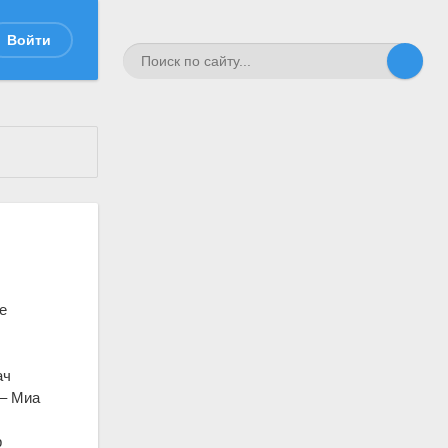
Войти
е
ач
 – Миа
р