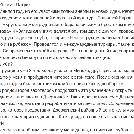
ебя имя Патрик.
лнился год, но его участники полны энергии и новых идей. Ребя
рождением материальной и духовной культуры Западной Европ
в. «Крутогорье» сотрудничает с барановичским и брестским клу
ава» и «Западная уния»: делятся опытом друг с другом, провод
й, руководитель клуба, говорит: «Реконструкция набирает боль
но и за рубежом. Проводятся и международные турниры, такие, 
. Со временем это хобби перерастёт в полноценный вид спорта»
в сборную Беларуси по исторической реконструкции.
клуба?
трукцией уже 8 лет. Когда учился в Минске, друг пригласил мен
а-то у меня и пробудился интерес к этой теме. После окончания
родно
, где я был участником клуба славянских единоборств.
 родной город захотелось продолжить это увлечение и открыть 
 единомышленников в Дзержинске. Так я и познакомился с Ден
знакомства, мы стали разрабатывать какие-то идеи. Со времене
во, которое предоставил Дзержинский районный центр культуры
 позже к нам присоединилась Катя: увидела наше выступление н
ий.
я чем-то подобным возникло у меня давно, но никаких клубов в