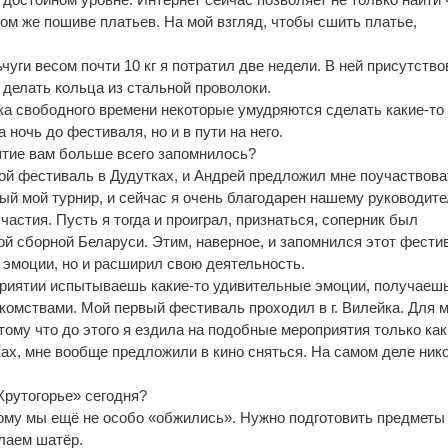
том же пошиве платьев. На мой взгляд, чтобы сшить платье,
ьчуги весом почти 10 кг я потратил две недели. В ней присутств
 делать кольца из стальной проволоки.
тка свободного времени некоторые умудряются сделать какие-то
 ночь до фестиваля, но и в пути на него.
ятие вам больше всего запомнилось?
ой фестиваль в Дудутках, и Андрей предложил мне поучаствова
вый мой турнир, и сейчас я очень благодарен нашему руководите
частия. Пусть я тогда и проиграл, признаться, соперник был
й сборной Беларуси. Этим, наверное, и запомнился этот фести
 эмоции, но и расширил свою деятельность.
приятии испытываешь какие-то удивительные эмоции, получаеш
комствами. Мой первый фестиваль проходил в г. Вилейка. Для 
отому что до этого я ездила на подобные мероприятия только как
ках, мне вообще предложили в кино сняться. На самом деле ник
«Крутогорье» сегодня?
тому мы ещё не особо «обжились». Нужно подготовить предметы
лаем шатёр.