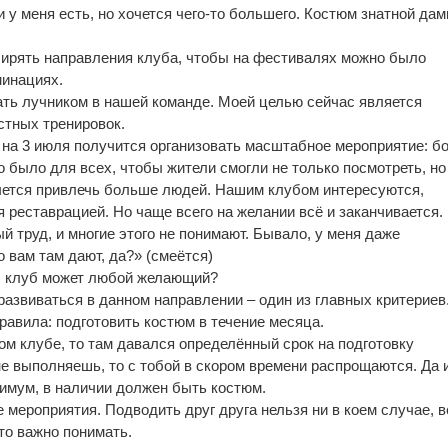
и у меня есть, но хочется чего-то большего. Костюм знатной дам
сширять направления клуба, чтобы на фестивалях можно было
минациях.
тать лучником в нашей команде. Моей целью сейчас является
стных тренировок.
 на 3 июля получится организовать масштабное мероприятие: бо
 было для всех, чтобы жители смогли не только посмотреть, но
чется привлечь больше людей. Нашим клубом интересуются,
 реставрацией. Но чаще всего на желании всё и заканчивается.
ый труд, и многие этого не понимают. Бывало, у меня даже
 вам там дают, да?» (смеётся)
аш клуб может любой желающий?
развиваться в данном направлении – один из главных критериев
равила: подготовить костюм в течение месяца.
ком клубе, то там давался определённый срок на подготовку
не выполняешь, то с тобой в скором времени распрощаются. Да 
нимум, в наличии должен быть костюм.
е мероприятия. Подводить друг друга нельзя ни в коем случае, 
то важно понимать.