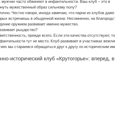
 мужчин часто обвиняют в инфантильности. Ваш клуб – это в
рнуть мужественный образ сильному полу?
тично. Честно говоря, иногда замечаю, что парни из клубов даже
торых встречаешь в обыденной жизни. Несомненно, на благородс
адение оружием развивает именно мужество.
развивает рыцарство?
тветственность, прежде всего. Если эти качества отсутствуют, т
нфантильности тут не место. Клуб развивает в участниках вежл
тиях мы стараемся обращаться друг к другу по историческим им
нно-исторический клуб «Крутогорье»: вперед, в