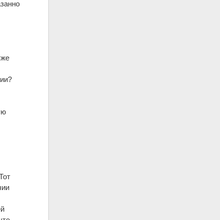
азанно
уже
зии?
ую
Тот
чии
ей
что-