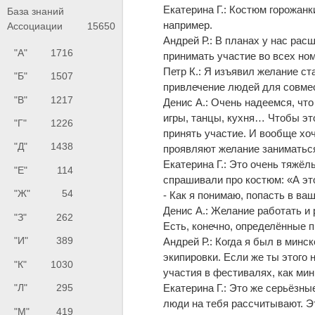
Екатерина Г.: Костюм горожанк
База знаний
например.
Ассоциации
15650
Андрей Р.: В планах у нас ра
"А"
1716
принимать участие во всех но
Петр К.: Я изъявил желание с
"Б"
1507
привлечение людей для совме
"В"
1217
Денис А.: Очень надеемся, что
игры, танцы, кухня… Чтобы это
"Г"
1226
принять участие. И вообще хо
"Д"
1438
проявляют желание заниматься
Екатерина Г.: Это очень тяжёл
"Е"
114
спрашивали про костюм: «А это
"Ж"
54
- Как я понимаю, попасть в в
Денис А.: Желание работать и 
"З"
262
Есть, конечно, определённые п
"И"
389
Андрей Р.: Когда я был в минс
экипировки. Если же ты этого 
"К"
1030
участия в фестивалях, как ми
Екатерина Г.: Это же серьёзны
"Л"
295
люди на тебя рассчитывают. Э
"М"
419