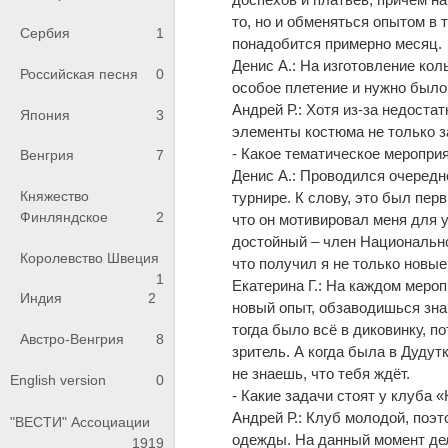
то, но и обменяться опытом в 
Сербия
1
понадобится примерно месяц.
Денис А.: На изготовление кол
Российская песня
0
особое плетение и нужно было
Андрей Р.: Хотя из-за недоста
Япония
3
элементы костюма не только за
- Какое тематическое меропри
Венгрия
7
Денис А.: Проводился очередн
Княжество
турнире. К слову, это был пер
Финляндское
2
что он мотивировал меня для у
достойный – член Национально
Королевство Швеция
что получил я не только новые
1
Екатерина Г.: На каждом меро
Индия
2
новый опыт, обзаводишься зна
тогда было всё в диковинку, п
Австро-Венгрия
8
зритель. А когда была в Дудут
не знаешь, что тебя ждёт.
English version
0
- Какие задачи стоят у клуба 
Андрей Р.: Клуб молодой, поэ
"ВЕСТИ" Ассоциации
одежды. На данный момент де
1919