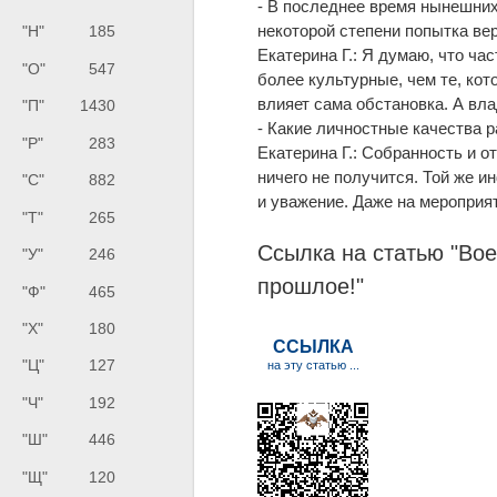
- В последнее время нынешних
некоторой степени попытка ве
"Н"
185
Екатерина Г.: Я думаю, что час
"О"
547
более культурные, чем те, ко
влияет сама обстановка. А вл
"П"
1430
- Какие личностные качества 
"Р"
283
Екатерина Г.: Собранность и о
ничего не получится. Той же и
"С"
882
и уважение. Даже на мероприя
"Т"
265
Ссылка на статью "Вое
"У"
246
прошлое!"
"Ф"
465
"Х"
180
"Ц"
127
"Ч"
192
"Ш"
446
"Щ"
120