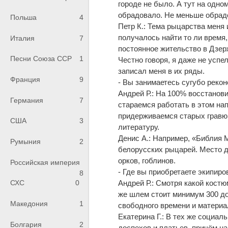
городе не было. А тут на одно
обрадовало. Не меньше обрадо
Польша
4
Петр К.: Тема рыцарства меня 
получалось найти то ли время,
Италия
7
постоянное жительство в Дзер
Песни Союза ССР
1
Честно говоря, я даже не успе
записал меня в их ряды.
Франция
9
- Вы занимаетесь сугубо рекон
Андрей Р.: На 100% восстанови
Германия
7
стараемся работать в этом на
придерживаемся старых гравюр
США
3
литературу.
Денис А.: Например, «Библия М
Румыния
2
белорусских рыцарей. Место д
орков, гоблинов.
Российская империя
- Где вы приобретаете экипир
8
Андрей Р.: Смотря какой костю
СХС
0
же шлем стоит минимум 300 до
Македония
1
свободного времени и материа
Екатерина Г.: В тех же социа
Болгария
2
доспехов и платьев, причём на