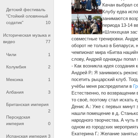
Качан выбрал с
Детский фестиваль
Клубу едва испо
"Стойкий оловянный
занимаются воз
содатик"
10
периода 13-14 в
«Шляхецкая заст
Историческая музыка и
совместные тренировки. Андре
видео
77
оборот не только в Беларуси, 
чемпионат мира «Битва наций»
Чили
1
слову, Андрей однажды попал 
- Как возникла идея создания 
Колумбия
2
Андрей Р.: Я занимаюсь реконс
посетить рыцарский клуб. Тогд
Мексика
1
учёбы меня распределили в
Г
Албания
3
Естественно, по возвращении в
то своё, поэтому стал искать
Британская империя
Денис А.: Уже с первых минут 
2
нашли помещение в д. Станько
Персидская
народного творчества. А чуть
империя
0
одном из городских мероприят
Екатерина Г.: Желание занятьс
Испанская империя
3