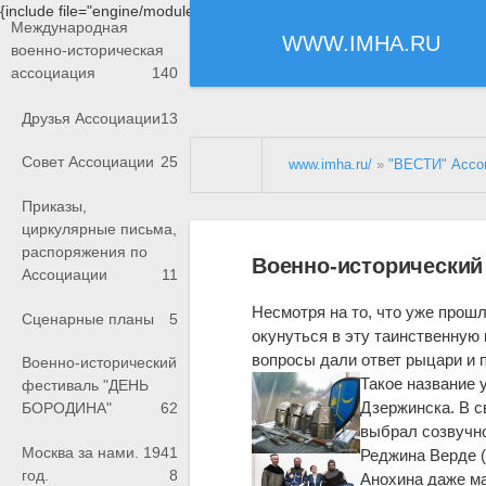
{include file="engine/modules/saperu/head.php"}
Международная
WWW.IMHA.RU
военно-историческая
ассоциация
140
Друзья Ассоциации
13
Совет Ассоциации
25
www.imha.ru/
»
"ВЕСТИ" Ассо
Приказы,
циркулярные письма,
распоряжения по
Военно-исторический 
Ассоциации
11
Несмотря на то, что уже прош
Сценарные планы
5
окунуться в эту таинственную
вопросы дали ответ рыцари и 
Военно-исторический
Такое название 
фестиваль "ДЕНЬ
Дзержинска. В с
БОРОДИНА"
62
выбрал созвучно
Москва за нами. 1941
Реджина Верде (
год.
8
Анохина даже ма