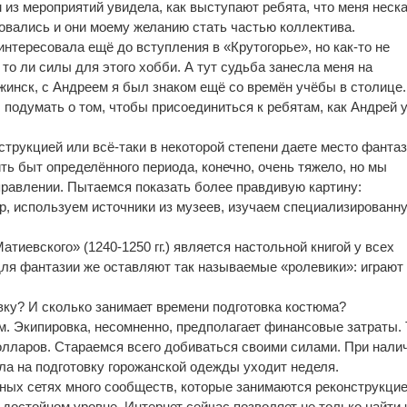
м из мероприятий увидела, как выступают ребята, что меня неск
вались и они моему желанию стать частью коллектива.
интересовала ещё до вступления в «Крутогорье», но как-то не
 то ли силы для этого хобби. А тут судьба занесла меня на
жинск, с Андреем я был знаком ещё со времён учёбы в столице.
л подумать о том, чтобы присоединиться к ребятам, как Андрей 
струкцией или всё-таки в некоторой степени даете место фанта
ть быт определённого периода, конечно, очень тяжело, но мы
правлении. Пытаемся показать более правдивую картину:
, используем источники из музеев, изучаем специализированн
атиевского» (1240-1250 гг.) является настольной книгой у всех
ля фантазии же оставляют так называемые «ролевики»: играют
овку? И сколько занимает времени подготовка костюма?
м. Экипировка, несомненно, предполагает финансовые затраты. 
лларов. Стараемся всего добиваться своими силами. При нали
ла на подготовку горожанской одежды уходит неделя.
льных сетях много сообществ, которые занимаются реконструкци
 достойном уровне. Интернет сейчас позволяет не только найти 