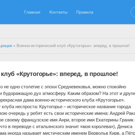
Главная
Контакты
Правила
циации
» Военно-исторический клуб «Крутогорье»: вперед, в прошлое!
клуб «Крутогорье»: вперед, в прошлое!
ло не одно столетие с эпохи Средневековья, можно спокойно
 и будоражащую дух атмосферу. Каким образом? На этот и други
прекрасная дама военно-исторического клуба «Крутогорье».
у клуба неспроста: Крутогорье – историческое название города
вою очередь у ребят есть свои исторические имена: Андрей Рак
е своему французское имя Анри, второе имя Екатерины Граник
что в переводе с итальянского значит «моя королева»), Дениса
ма иногда называет мистическим именем Вервольв Кирв, а Пёт