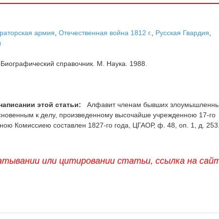
раторская армия
,
Отечественная война 1812 г.
,
Русская Гвардия
,
ы
Биографический справочник. М. Наука. 1988.
написании этой статьи:
Алфавит членам бывших злоумышленн
сновенным к делу, произведенному высочайше учрежденною 17-го
ою Комиссиею составлен 1827-го года, ЦГАОР, ф. 48, оп. 1, д. 253
атывании или цитировании статьи, ссылка на сай