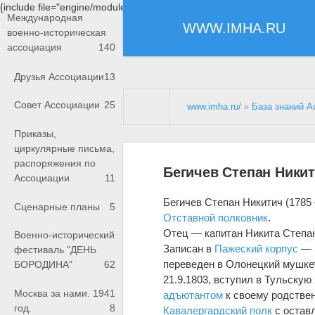
{include file="engine/modules/saperu/head.php"}
Международная
WWW.IMHA.RU
военно-историческая
ассоциация
140
Друзья Ассоциации
13
Совет Ассоциации
25
www.imha.ru/
»
База знаний А
Приказы,
циркулярные письма,
распоряжения по
Бегичев Степан Никит
Ассоциации
11
Бегичев Степан Никитич (1785 
Сценарные планы
5
Отставной
полковник
.
Отец — капитан Никита Степан
Военно-исторический
Записан в
Пажеский корпус
— 1
фестиваль "ДЕНЬ
переведен в Олонецкий мушк
БОРОДИНА"
62
21.9.1803, вступил в Тульскую
Москва за нами. 1941
адъютантом
к своему родстве
год.
8
Кавалергардский полк
с оставл