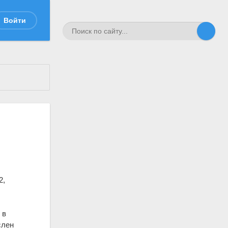
Войти
2,
 в
слен