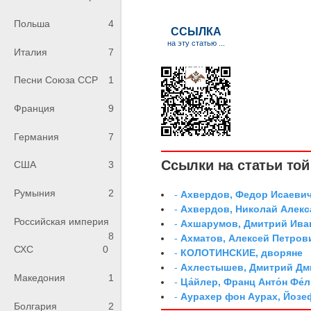
Польша
4
Италия
7
Песни Союза ССР
1
Франция
9
Германия
7
Ссылки на статьи той 
США
3
Румыния
2
-
Ахвердов, Федор Исаевич
-
Ахвердов, Николай Алекс
Российская империя
-
Ахшарумов, Дмитрий Иван
8
-
Ахматов, Алексей Петров
СХС
0
-
КОЛОТИНСКИЕ, дворяне
-
Ахлестышев, Дмитрий Дми
Македония
1
-
Ца́йлер, Франц Анто́н Фе́л
-
Аурахер фон Аурах, Йозе
Болгария
2