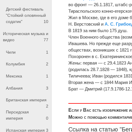
во фронт — 26.1.1817, штабс-р
Детский фестиваль
Тираспольского конно-егерско
"Стойкий оловянный
Жил в Москве, где в его доме б
содатик"
10
Н. Верстовский и
А. С. Грибо
В 1819 за ним было 175 душ.
Историческая музыка и
Член Военного общества (возм
видео
77
Ивашева. Но прежде еще разру
обществах, возникших с 1821 
Чили
1
Похоронен в с. Екатерининское
Жены: первая — с 29.4.1823 А
Колумбия
2
(родилась 28.7.1828 — 1848), 
Тиличеева; Иван (родился 1831
Мексика
1
Вторая жена — с 1844 Мария И
Албания
3
Брат — Дмитрий (17.9.1786-12.1
Британская империя
2
Если у Вас есть изображение 
Персидская
Можно с помощью комментариев
империя
0
Ссылка на статью "Бег
Испанская империя
3