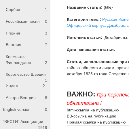
Название статьи:
{title}
Сербия
1
Категория темы:
Русская Импе
Российская песня
0
Офицерский корпус
,
Декабрист
Япония
3
Источник статьи:
Декабристы. 
Венгрия
7
Дата написания статьи:
Княжество
Статьи, использованные при 
Финляндское
2
тайных обществ и лицам, прико
декабря 1825-го года Следственн
Королевство Швеция
1
Индия
2
ВАЖНО:
При перепеч
Австро-Венгрия
8
обязательна !
English version
0
html-ссылка на публикацию
BB-ссылка на публикацию
"ВЕСТИ" Ассоциации
Прямая ссылка на публикацию
1919