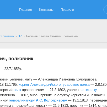
Главная
Контакты
Правила
ссоциации
»
"Б"
» Бегичев Степан Никитич, полковник
ич, полковник
— 22.7.1859).
ович Бегичев, мать — Александра Ивановна Кологривова.
8.11.1795,
корнет
Александрийского гусарского полка
— 2.8.180
етерский
полк
прапорщиком — 21.8.1802, уволен в
отставку
—
 милицию — 1807, вновь принят на службу корнетом и назначен
ннику
генерал-майору
А.С. Кологривову
— 13.1.1813, переведен
ением в прежней должности — 21.5.1813, поручик — 1814, отчи