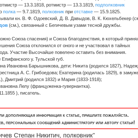
отмистр — 13.3.1818, ротмистр — 13.3.1819,
подполковник
го
полка
— 9.7.1819,
полковник
при
отставке
— 15.9.1825.
ывали кн. В. Ф. Одоевский, Д. В. Давыдов, В. К. Кюхельбекер (см
едов
(см.), связанный с Бегичевым узами тесной дружбы.
ожно Союза спасения) и Союза благоденствия, в который приня
шения Союза отклонился от оного и не участвовал в тайных
года. Участие Высочайше повелено оставить без внимания.
 Епифанского у. Тульской губ.
нна Ивановна Барышникова, дети: Никита (родился 1827), Наде
крестница А. С. Грибоедова; Екатерина (родилась 1829), в замуж
), Дмитрий (родился 1832) и Мария (1833-1918);
вановна Лелу (француженка-гувернантка).
1.1855 ), писатель.
или дополняющая информация к статье, пришлите пожалуйста.
, персональных сообщений администратору или автору статьи!
ичев Степан Никитич,
полковник
"