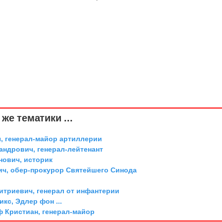
же тематики ...
, генерал-майор артиллерии
андрович, генерал-лейтенант
ович, историк
ич, обер-прокурор Святейшего Синода
триевич, генерал от инфантерии
икс, Эдлер фон ...
ф Кристиан, генерал-майор