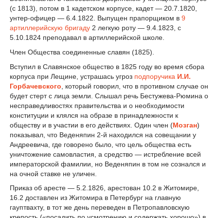
(с 1813), потом в 1 кадетском корпусе, кадет — 20.7.1820,
унтер-офицер — 6.4.1822. Выпущен прапорщиком в
9
артиллерийскую бригаду
2 легкую роту — 9.4.1823, с
5.10.1824 преподавал в артиллерийской школе.
Член Общества соединенные славян (1825).
Вступил в Славянское общество в 1825 году во время сбора
корпуса при Лещине, устрашась угроз
подпоручика
И.И.
Горбачевского
, который говорил, что в противном случае он
будет стерт с лица земли. Слышал речь Бестужева-Рюмина о
несправедливостях правительства и о необходимости
конституции и клялся на образе в принадлежности к
обществу и в участии в его действиях. Один член (
Мозган
)
показывал, что Веденяпин 2-й находился на совещании у
Андреевича, где говорено было, что цель общества есть
уничтожение самовластия, а средство — истребление всей
императорской фамилии, но Веденяпин в том не сознался и
на очной ставке не уличен.
Приказ об аресте — 5.2.1826, арестован 10.2 в Житомире,
16.2 доставлен из Житомира в Петербург на главную
гауптвахту, в тот же день переведен в Петропавловскую
крепость («посадить по усмотрению и содержать хорошо») в