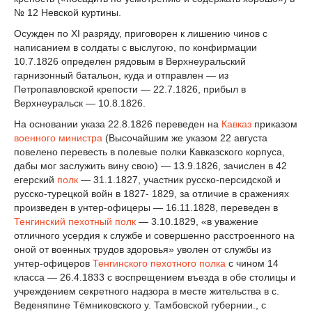
№ 12 Невской куртины.
Осужден по XI разряду, приговорен к лишению чинов с
написанием в солдаты с выслугою, по конфирмации
10.7.1826 определен рядовым в Верхнеуральский
гарнизонный батальон, куда и отправлен — из
Петропавловской крепости — 22.7.1826, прибыл в
Верхнеуральск — 10.8.1826.
На основании указа 22.8.1826 переведен на
Кавказ
приказом
военного министра
(Высочайшим же указом 22 августа
повелено перевесть в полевые полки Кавказского корпуса,
дабы мог заслужить вину свою) — 13.9.1826, зачислен в 42
егерский
полк
— 31.1.1827, участник русско-персидской и
русско-турецкой войн в 1827- 1829, за отличие в сражениях
произведен в унтер-офицеры — 16.11.1828, переведен в
Тенгинский пехотный полк
— 3.10.1829, «в уважение
отличного усердия к службе и совершенно расстроенного на
оной от военных трудов здоровья» уволен от службы из
унтер-офицеров
Тенгинского пехотного полка
с чином 14
класса — 26.4.1833 с воспрещением въезда в обе столицы и
учреждением секретного надзора в месте жительства в с.
Веденяпине Тёмниковского у. Тамбовской губернии., с