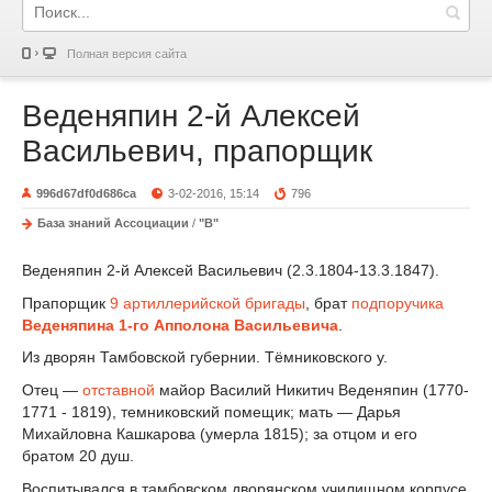
Полная версия сайта
Веденяпин 2-й Алексей
Васильевич, прапорщик
996d67df0d686ca
3-02-2016, 15:14
796
База знаний Ассоциации
/
"В"
Веденяпин 2-й Алексей Васильевич (2.3.1804-13.3.1847).
Прапорщик
9 артиллерийской бригады
, брат
подпоручика
Веденяпина 1-го Апполона Васильевича
.
Из дворян Тамбовской губернии. Тёмниковского у.
Отец —
отставной
майор Василий Никитич Веденяпин (1770-
1771 - 1819), темниковский помещик; мать — Дарья
Михайловна Кашкарова (умерла 1815); за отцом и его
братом 20 душ.
Воспитывался в тамбовском дворянском училищном корпусе