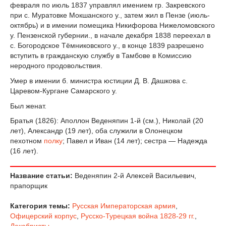
февраля по июль 1837 управлял имением гр. Закревского
при с. Муратовке Мокшанского у., затем жил в Пензе (июль-
октябрь) и в имении помещика Никифорова Нижеломовского
у. Пензенской губернии., в начале декабря 1838 переехал в
с. Богородское Тёмниковского у., в конце 1839 разрешено
вступить в гражданскую службу в Тамбове в Комиссию
неродного продовольствия.
Умер в имении б. министра юстиции Д. В. Дашкова с.
Царевом-Кургане Самарского у.
Был женат.
Братья (1826): Аполлон Веденяпин 1-й (см.), Николай (20
лет), Александр (19 лет), оба служили в Олонецком
пехотном
полку
; Павел и Иван (14 лет); сестра — Надежда
(16 лет).
Название статьи:
Веденяпин 2-й Алексей Васильевич,
прапорщик
Категория темы:
Русская Императорская армия
,
Офицерский корпус
,
Русско-Турецкая война 1828-29 гг.
,