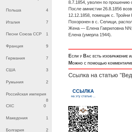
8.7.1854, уволен по прошению 
После амнистии 26.8.1856 воз
Польша
4
12.12.1858, помещик с. Тройни
Похоронен в с. Селищи, распо
Италия
7
Жена — Елена Гавриловна NN; 
Песни Союза ССР
1
Елена (умерла 1944).
Франция
9
Если у Вас есть изображение 
Германия
7
Можно с помощью комментариев
США
3
Ссылка на статью "Ве
Румыния
2
Российская империя
8
СХС
0
Македония
1
Болгария
2