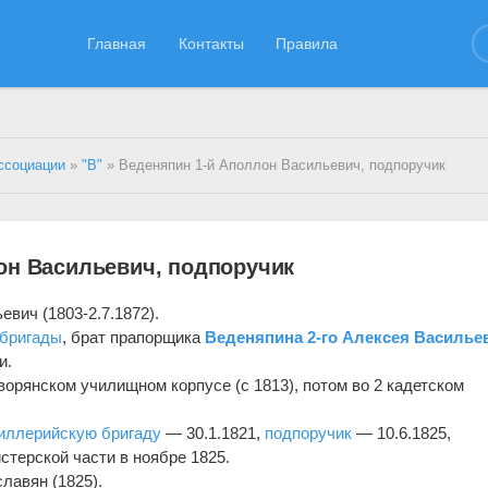
Главная
Контакты
Правила
ссоциации
»
"В"
» Веденяпин 1-й Аполлон Васильевич, подпоручик
он Васильевич, подпоручик
вич (1803-2.7.1872).
 бригады
, брат прапорщика
Веденяпина 2-го Алексея Василье
и.
орянском училищном корпусе (с 1813), потом во 2 кадетском
тиллерийскую бригаду
— 30.1.1821,
подпоручик
— 10.6.1825,
стерской части в ноябре 1825.
лавян (1825).