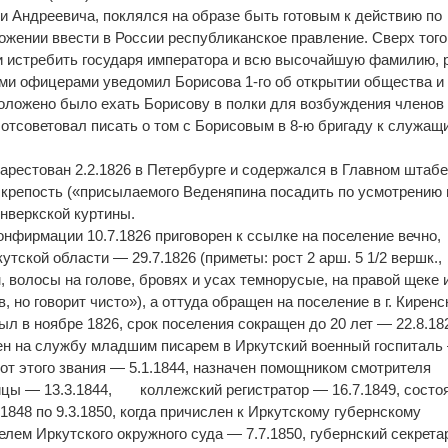
и Андреевича, поклялся на образе быть готовым к действию по
ложении ввести в России республиканское правление. Сверх того
и истребить государя императора и всю высочайшую фамилию, 
рыми офицерами уведомил Борисова 1-го об открытии общества и
положено было ехать Борисову в полки для возбуждения членов 
отсоветовал писать о том с Борисовым в 8-ю бригаду к служащ
 арестован 2.2.1826 в Петербурге и содержался в Главном штабе,
крепость («присылаемого Веденяпина посадить по усмотрению 
онверкской куртины.
конфирмации 10.7.1826 приговорен к ссылке на поселение вечно,
тской области — 29.7.1826 (приметы: рост 2 арш. 5 1/2 вершк.,
, волосы на голове, бровях и усах темнорусые, на правой щеке 
, но говорит чисто»), а оттуда обращен на поселение в г. Киренс
ыл в ноябре 1826, срок поселения сокращен до 20 лет — 22.8.18
ен на службу младшим писарем в Иркутский военный госпиталь
 от этого звания — 5.1.1844, назначен помощником смотрителя
ицы — 13.3.1844, коллежский регистратор — 16.7.1849, состо
1848 по 9.3.1850, когда причислен к Иркутскому губернскому
елем Иркутского окружного суда — 7.7.1850, губернский секрет