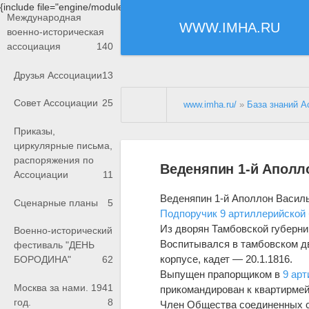
{include file="engine/modules/saperu/head.php"}
Международная
WWW.IMHA.RU
военно-историческая
ассоциация
140
Друзья Ассоциации
13
Совет Ассоциации
25
www.imha.ru/
»
База знаний А
Приказы,
циркулярные письма,
распоряжения по
Веденяпин 1-й Аполл
Ассоциации
11
Веденяпин 1-й Аполлон Василье
Сценарные планы
5
Подпоручик
9 артиллерийской
Из дворян Тамбовской губерни
Военно-исторический
Воспитывался в тамбовском дв
фестиваль "ДЕНЬ
корпусе, кадет — 20.1.1816.
БОРОДИНА"
62
Выпущен прапорщиком в
9 ар
Москва за нами. 1941
прикомандирован к квартирмей
год.
8
Член Общества соединенных с