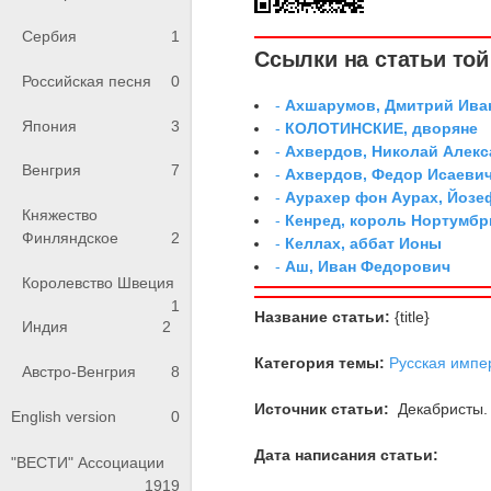
Сербия
1
Ссылки на статьи той 
Российская песня
0
-
Ахшарумов, Дмитрий Иван
Япония
3
-
КОЛОТИНСКИЕ, дворяне
-
Ахвердов, Николай Алекс
Венгрия
7
-
Ахвердов, Федор Исаевич
-
Аурахер фон Аурах, Йозе
Княжество
-
Кенред, король Нортумбр
Финляндское
2
-
Келлах, аббат Ионы
-
Аш, Иван Федорович
Королевство Швеция
1
Название статьи:
{title}
Индия
2
Категория темы:
Русская импе
Австро-Венгрия
8
Источник статьи:
Декабристы. 
English version
0
Дата написания статьи:
"ВЕСТИ" Ассоциации
1919