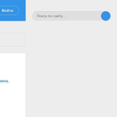
Войти
вича
.