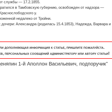
от службы — 17.2.1855.
вратился в Тамбовскую губернию, освобожден от надзора —
 Краснослободского у.
ложенной недалеко от Тройни.
дочери: Александра (родилась 15.4.1853), Надежда, Варвара и
или дополняющая информация к статье, пришлите пожалуйста.
, персональных сообщений администратору или автору статьи!
деняпин 1-й Аполлон Васильевич,
подпоручик
"