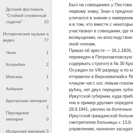
Был на совещаниях у Пестова 
Детский фестиваль
первому знаку. Знал о предпо
"Стойкий оловянный
уличался в знании о намерени
содатик"
10
и в том, что вместе с некото
участвовал в совещании, где 
Историческая музыка и
возмущению, но впоследствии 
видео
77
оной членам.
Приказ об аресте — 26.1.1826,
Чили
1
переведен в Петропавловскую 
содержать строго») в № 30 Кр
Колумбия
2
Осужден по VIII разряду и по 
отправлен в Верхневилюйск Яку
Мексика
1
«лицом чист, кос левым глазом
Албания
3
рубец, нет двух передних зубов
Иркутской губернии, куда приб
Британская империя
«не в пример другим» определ
2
28.8.1841, уволен за болезнью
Персидская
Иркутской гражданской больн
империя
0
смотрителем больницы с 13.8. 
управлению, назначен заседат
Испанская империя
3