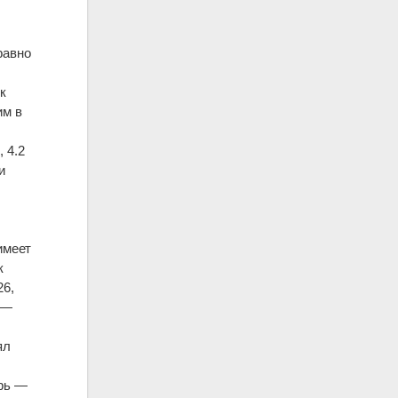
равно
к
им в
 4.2
и
имеет
к
26,
 —
ял
арь —