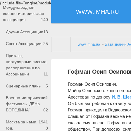
{include file="engine/modules/saperu/head.php"}
Международная
WWW.IMHA.RU
военно-историческая
ассоциация
140
Друзья Ассоциации
13
Совет Ассоциации
25
www.imha.ru/
»
База знаний А
Приказы,
циркулярные письма,
распоряжения по
Гофман Осип Осипови
Ассоциации
11
Гофман Осип Осипович.
Сценарные планы
5
Майор Северского конно-егерс
Арестован по доносу
И. В. Ше
Военно-исторический
Он был вытребован к ответу вс
фестиваль "ДЕНЬ
Гофман приходил к Вадковско
БОРОДИНА"
62
слышал от Гофмана весьма неп
Москва за нами. 1941
сказал ему на счет Гофмана си
год.
8
общество». При допросах, сн