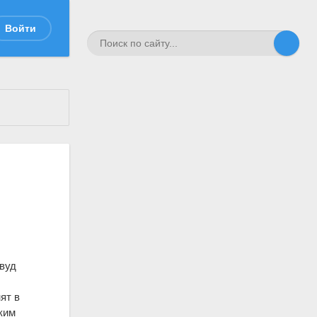
Войти
вуд
ят в
ким