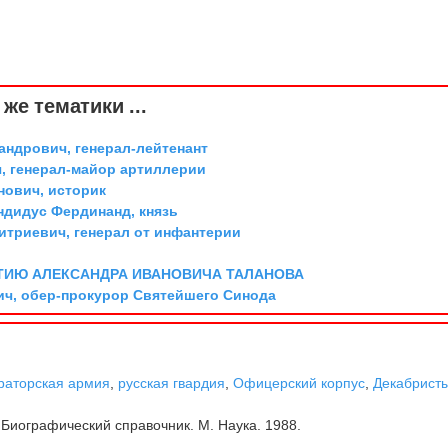
же тематики ...
андрович, генерал-лейтенант
, генерал-майор артиллерии
ович, историк
дидус Фердинанд, князь
триевич, генерал от инфантерии
ТИЮ АЛЕКСАНДРА ИВАНОВИЧА ТАЛАНОВА
ич, обер-прокурор Святейшего Синода
раторская армия
,
русская гвардия
,
Офицерский корпус
,
Декабрист
Биографический справочник. М. Наука. 1988.