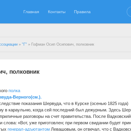
Главная
Контакты
Правила
ссоциации
»
"Г"
» Гофман Осип Осипович, полковник
ч, полковник
кого
полка
рвуда-Верного(см.).
ледствие показания Шервуда, что в Курске (осенью 1825 года)
му в караульню, когда сей последний был дежурным. Здесь Шер
риличные разговоры на счет правительства. После Вадковский
и слова: «Вот, уже приготовлен; при первом свидании будет прин
ятых
генерал-адъютантом
Левашовым, он отвечал, что с Вадковс