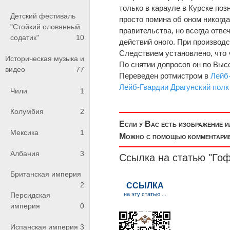
только в карауле в Курске поз
Детский фестиваль
просто помина об оном никогда
"Стойкий оловянный
правительства, но всегда отве
содатик"
10
действий оного. При производ
Следствием установлено, что 
Историческая музыка и
По снятии допросов он по Вы
видео
77
Переведен ротмистром в
Лейб
Лейб-Гвардии Драгунский полк
Чили
1
Колумбия
2
Если у Вас есть изображение 
Мексика
1
Можно с помощью комментариев
Албания
3
Ссылка на статью "Го
Британская империя
2
Персидская
империя
0
Испанская империя
3