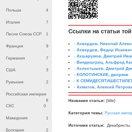
Польша
4
Италия
7
Ссылки на статьи той 
Песни Союза ССР
1
-
Ахвердов, Николай Алекс
Франция
9
-
Ахвердов, Федор Исаевич
-
Ахшарумов, Дмитрий Иван
Германия
7
-
Виндишгрец, Альфред Кан
-
Ахлестышев, Дмитрий Дми
США
3
-
КОЛОТИНСКИЕ, дворяне
-
К СЕМИДЕСЯТИШЕСТИЛЕ
Румыния
2
-
Ахматов, Алексей Петров
Российская империя
8
Название статьи:
{title}
СХС
0
Категория темы:
Русская импе
Македония
1
Источник статьи:
Декабристы. 
Болгария
2