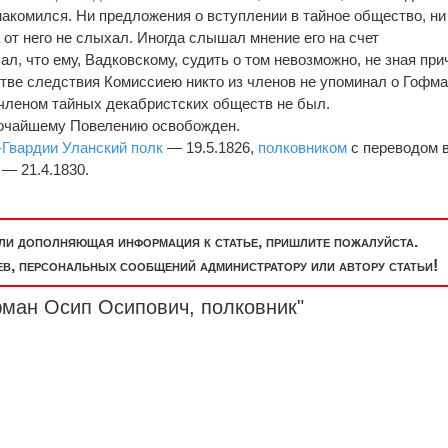
накомился. Ни предложения о вступлении в тайное общество, ни
 от него не слыхал. Иногда слышал мнение его на счет
чал, что ему, Вадковскому, судить о том невозможно, не зная при
стве следствия Комиссиею никто из членов не упоминал о Гофма
членом тайных декабристских обществ не был.
сочайшему Повелению освобожден.
-Гвардии Уланский полк
— 19.5.1826,
полковником
с переводом 
— 21.4.1830.
или дополняющая информация к статье, пришлите пожалуйста.
, персональных сообщений администратору или автору статьи!
фман Осип Осипович,
полковник
"