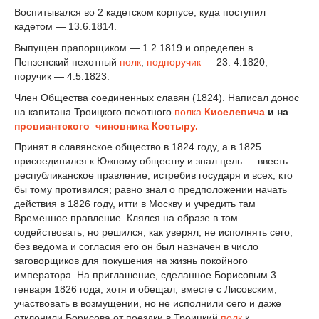
Воспитывался во 2 кадетском корпусе, куда поступил
кадетом — 13.6.1814.
Выпущен прапорщиком — 1.2.1819 и определен в
Пензенский пехотный
полк
,
подпоручик
— 23. 4.1820,
поручик — 4.5.1823.
Член Общества соединенных славян (1824). Написал донос
на капитана Троицкого пехотного
полка
Киселевича
и на
провиантского чиновника Костыру
.
Принят в славянское общество в 1824 году, а в 1825
присоединился к Южному обществу и знал цель — ввесть
республиканское правление, истребив государя и всех, кто
бы тому противился; равно знал о предположении начать
действия в 1826 году, итти в Москву и учредить там
Временное правление. Клялся на образе в том
содействовать, но решился, как уверял, не исполнять сего;
без ведома и согласия его он был назначен в число
заговорщиков для покушения на жизнь покойного
императора. На приглашение, сделанное Борисовым 3
генваря 1826 года, хотя и обещал, вместе с Лисовским,
участвовать в возмущении, но не исполнили сего и даже
отклонили Борисова от поездки в Троицкий
полк
к