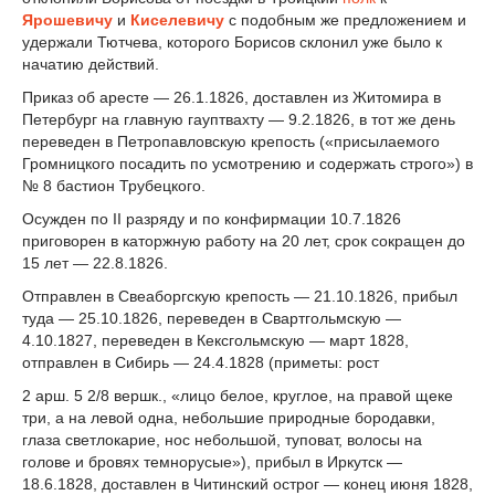
Ярошевичу
и
Киселевичу
с подобным же предложением и
удержали Тютчева, которого Борисов склонил уже было к
начатию действий.
Приказ об аресте — 26.1.1826, доставлен из Житомира в
Петербург на главную гауптвахту — 9.2.1826, в тот же день
переведен в Петропавловскую крепость («присылаемого
Громницкого посадить по усмотрению и содержать строго») в
№ 8 бастион Трубецкого.
Осужден по II разряду и по конфирмации 10.7.1826
приговорен в каторжную работу на 20 лет, срок сокращен до
15 лет — 22.8.1826.
Отправлен в Свеаборгскую крепость — 21.10.1826, прибыл
туда — 25.10.1826, переведен в Свартгольмскую —
4.10.1827, переведен в Кексгольмскую — март 1828,
отправлен в Сибирь — 24.4.1828 (приметы: рост
2 арш. 5 2/8 вершк., «лицо белое, круглое, на правой щеке
три, а на левой одна, небольшие природные бородавки,
глаза светлокарие, нос небольшой, туповат, волосы на
голове и бровях темнорусые»), прибыл в Иркутск —
18.6.1828, доставлен в Читинский острог — конец июня 1828,