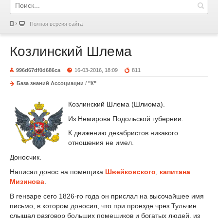
Полная версия сайта
Козлинский Шлема
996d67df0d686ca
16-03-2016, 18:09
811
База знаний Ассоциации
/
"К"
Козлинский Шлема (Шлиома).
Из Немирова Подольской губернии.
К движению декабристов никакого
отношения не имел.
Доносчик.
Написал донос на помещика
Швейковского
,
капитана
Мизинова
.
В генваре сего 1826-го года он прислал на высочайшее имя
письмо, в котором доносил, что при проезде чрез Тульчин
слышал разговор больших помещиков и богатых людей, из