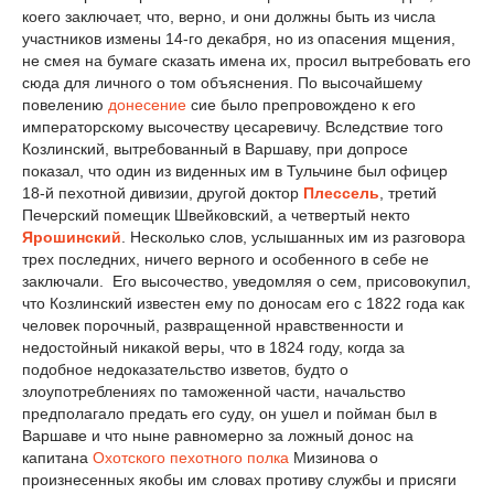
коего заключает, что, верно, и они должны быть из числа
участников измены 14-го декабря, но из опасения мщения,
не смея на бумаге сказать имена их, просил вытребовать его
сюда для личного о том объяснения. По высочайшему
повелению
донесение
сие было препровождено к его
императорскому высочеству цесаревичу. Вследствие того
Козлинский, вытребованный в Варшаву, при допросе
показал, что один из виденных им в Тульчине был офицер
18-й пехотной дивизии, другой доктор
Плессель
, третий
Печерский помещик Швейковский, а четвертый некто
Ярошинский
. Несколько слов, услышанных им из разговора
трех последних, ничего верного и особенного в себе не
заключали. Его высочество, уведомляя о сем, присовокупил,
что Козлинский известен ему по доносам его с 1822 года как
человек порочный, развращенной нравственности и
недостойный никакой веры, что в 1824 году, когда за
подобное недоказательство изветов, будто о
злоупотреблениях по таможенной части, начальство
предполагало предать его суду, он ушел и пойман был в
Варшаве и что ныне равномерно за ложный донос на
капитана
Охотского пехотного полка
Мизинова о
произнесенных якобы им словах противу службы и присяги