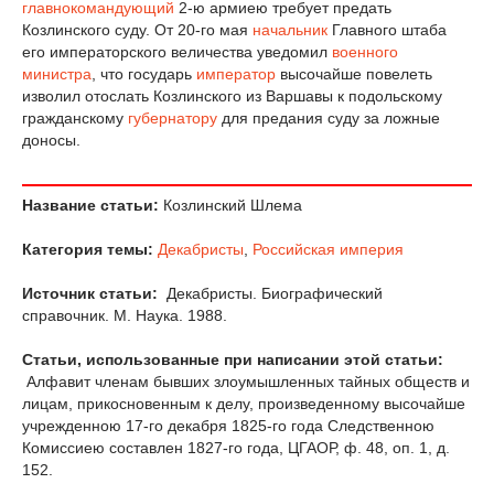
главнокомандующий
2-ю армиею требует предать
Козлинского суду. От 20-го мая
начальник
Главного штаба
его императорского величества уведомил
военного
министра
, что государь
император
высочайше повелеть
изволил отослать Козлинского из Варшавы к подольскому
гражданскому
губернатору
для предания суду за ложные
доносы.
Название статьи:
Козлинский Шлема
Категория темы:
Декабристы
,
Российская империя
Источник статьи:
Декабристы. Биографический
справочник. М. Наука. 1988.
Статьи, использованные при написании этой статьи:
Алфавит членам бывших злоумышленных тайных обществ и
лицам, прикосновенным к делу, произведенному высочайше
учрежденною 17-го декабря 1825-го года Следственною
Комиссиею составлен 1827-го года, ЦГАОР, ф. 48, оп. 1, д.
152.