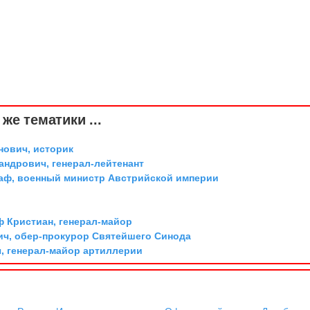
же тематики ...
ович, историк
андрович, генерал-лейтенант
граф, военный министр Австрийской империи
ф Кристиан, генерал-майор
ич, обер-прокурор Святейшего Синода
, генерал-майор артиллерии