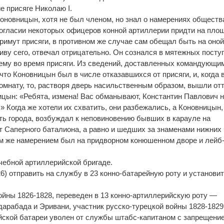
е присяге Николаю I.
Коновницын, хотя не был членом, но знал о намерениях обществ
согласии некоторых офицеров конной артиллерии придти на пло
римут присяги, в противном же случае сам обещал быть на оной
ву сего, отвечал отрицательно. Он сознался в мятежных посту
ему во время присяги. Из сведений, доставленных командующи
что Коновницын был в числе отказавшихся от присяги, и, когда 
омнату, то, растворя дверь насильственным образом, вышли от
ницын: «Ребята, измена! Вас обманывают, Константин Павлович 
!» Когда же хотели их схватить, они разбежались, а Коновницын,
ь города, возбуждал к неповиновению бывших в карауле на
т Саперного баталиона, а равно и шедших за знаменами нижних
тем же намерением был на придворном конюшенном дворе и лейб
чебной артиллерийской бригаде.
6) отправить на службу в 23 конно-батарейную роту и установи
ойны 1826-1828, переведен в 13 конно-артиллерийскую роту —
-дарабада и Эривани, участник русско-турецкой войны 1828-1829
йской батареи уволен от службы штабс-капитаном с запрещени