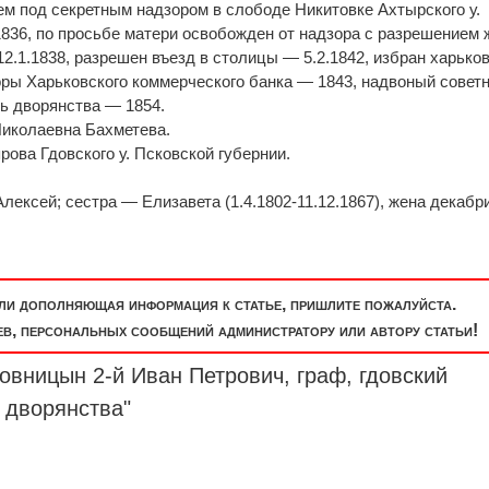
ем под секретным надзором в слободе Никитовке Ахтырского у.
1836, по просьбе матери освобожден от надзора с разрешением 
12.1.1838, разрешен въезд в столицы — 5.2.1842, избран харько
ры Харьковского коммерческого банка — 1843, надвоный советн
ь дворянства — 1854.
Николаевна Бахметева.
рова Гдовского у. Псковской губернии.
 Алексей; сестра — Елизавета (1.4.1802-11.12.1867), жена декабр
или дополняющая информация к статье, пришлите пожалуйста.
, персональных сообщений администратору или автору статьи!
новницын 2-й Иван Петрович,
граф
, гдовский
 дворянства"