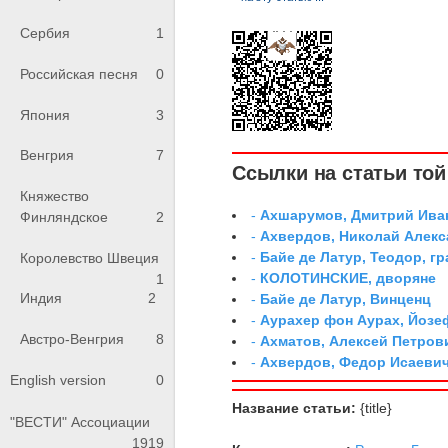
Сербия
1
Российская песня
0
Япония
3
Венгрия
7
Ссылки на статьи той 
Княжество
-
Ахшарумов, Дмитрий Иван
Финляндское
2
-
Ахвердов, Николай Алекс
-
Байе де Латур, Теодор, 
Королевство Швеция
-
КОЛОТИНСКИЕ, дворяне
1
Индия
2
-
Байе де Латур, Винценц
-
Аурахер фон Аурах, Йозе
Австро-Венгрия
8
-
Ахматов, Алексей Петров
-
Ахвердов, Федор Исаевич
English version
0
Название статьи:
{title}
"ВЕСТИ" Ассоциации
1919