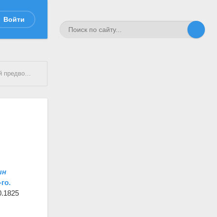
Войти
ель дворянства
ын
го.
0.1825