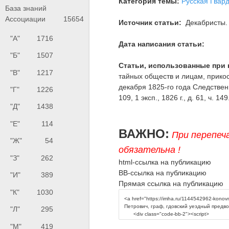
Категория темы:
Русская Гвар
База знаний
Ассоциации
15654
Источник статьи:
Декабристы. 
"А"
1716
Дата написания статьи:
"Б"
1507
Статьи, использованные при 
"В"
1217
тайных обществ и лицам, прико
декабря 1825-го года Следственн
"Г"
1226
109, 1 эксп., 1826 г., д. 61, ч. 149
"Д"
1438
"Е"
114
ВАЖНО:
При перепеч
"Ж"
54
обязательна !
"З"
262
html-ссылка на публикацию
BB-ссылка на публикацию
"И"
389
Прямая ссылка на публикацию
"К"
1030
"Л"
295
"М"
419