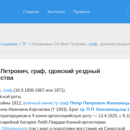
Главная
Контакты
Правила
ссоциации
»
"К"
» Коновницын 2-й Иван Петрович,
граф
, гдовский уездный предводит
Петрович, граф, гдовский уездный
нства
ч,
граф
(16.9.1806-1867 или 1871).
ской роты.
войны 1812,
военный министр
граф
Петр Петрович Коновниц
 Анна Ивановна Корсакова († 1843). Брат
гр. П.П. Коновницына 1-
рапорщиком в 9 конно-артиллерийскую роту — 13.4.1825, с 6.1
атарейной батарее Лейб-Гвардии Конной артиллерии.
. Оболенского
(см.) знал о подготовке восстания на Сенатской