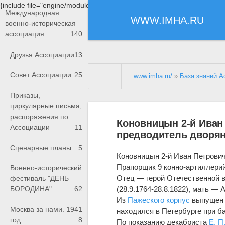
{include file="engine/modules/saperu/head.php"}
Международная
WWW.IMHA.RU
военно-историческая
ассоциация
140
Друзья Ассоциации
13
Совет Ассоциации
25
www.imha.ru/
»
База знаний А
Приказы,
циркулярные письма,
распоряжения по
Коновницын 2-й Иван 
Ассоциации
11
предводитель дворя
Сценарные планы
5
Коновницын 2-й Иван Петрови
Прапорщик 9 конно-артиллерий
Военно-исторический
Отец — герой Отечественной 
фестиваль "ДЕНЬ
(28.9.1764-28.8.1822), мать —
БОРОДИНА"
62
Из
Пажеского корпус
выпущен п
Москва за нами. 1941
находился в Петербурге при б
год.
8
По показанию декабриста
Е. П