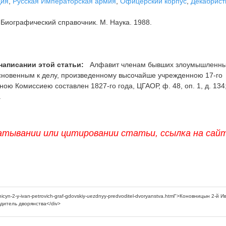
дия
,
Русская Императорская армия
,
Офицерский корпус
,
Декабрис
Биографический справочник. М. Наука. 1988.
написании этой статьи:
Алфавит членам бывших злоумышленн
сновенным к делу, произведенному высочайше учрежденною 17-го
ою Комиссиею составлен 1827-го года, ЦГАОР, ф. 48, оп. 1, д. 134
.
атывании или цитировании статьи, ссылка на сай