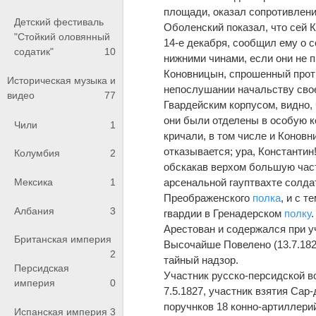
площади, оказал сопротивлени
Детский фестиваль
Оболенский показал, что сей 
"Стойкий оловянный
14-е декабря, сообщил ему о 
содатик"
10
нижними чинами, если они не п
Коновницын, спрошенный проти
Историческая музыка и
непослушании начальству сво
видео
77
Гвардейским корпусом, видно, 
они были отделены в особую к
Чили
1
кричали, в том числе и Конов
отказывается; ура, Константин
Колумбия
2
обскакав верхом большую част
арсенальной гауптвахте солда
Мексика
1
Преображенского
полка
, и с 
Албания
3
гвардии в Гренадерском
полку
.
Арестован и содержался при у
Британская империя
Высочайше Повелено (13.7.182
2
тайный надзор.
Персидская
Участник русско-персидской в
империя
0
7.5.1827, участник взятия Сар
поручнков 18 конно-артиллери
Испанская империя
3