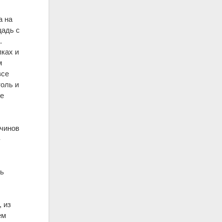
а на
щадь с
.
пках и
м
все
толь и
не
 чинов
-
ть
, из
ем