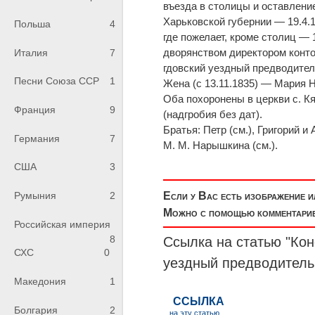
въезда в столицы и оставлени
Харьковской губернии — 19.4.
Польша
4
где пожелает, кроме столиц — 
дворянством директором конто
Италия
7
гдовский уездный предводител
Песни Союза ССР
1
Жена (с 13.11.1835) — Мария 
Оба похоронены в церкви с. Кя
Франция
9
(надгробия без дат).
Братья: Петр (см.), Григорий и
Германия
7
М. М. Нарышкина (см.).
США
3
Если у Вас есть изображение 
Румыния
2
Можно с помощью комментариев
Российская империя
8
Ссылка на статью "Ко
СХС
0
уездный предводитель
Македония
1
Болгария
2