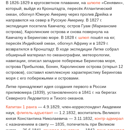
В 1826-1829 в кругосветном плавании, на
шлюпе
«Сенявин»,
который, выйдя из Кронштадта, пересёк Атлантический
океан, обогнул Южную Америку через пролив Дрейка и
направился на север в Русскую Америку. В 1827 г.
экспедиция посетила Камчатку, остров Гуам (Марианские
острова), Каролинские острова и снова повернула на
Камчатку в Берингово море. В 1828 г.
шлюп
пошёл на юг,
пересёк Индийский океан, обогнул Африку и в 1829 г.
возвратился в Кронштадт. В ходе экспедиции Литке собрал
обширный материал по океанографии, метеорологии,
навигации, описал западное побережье Берингова моря,
острова Прибылова, Бонин, Каролинские острова (открыл 12
островов), составил комплексную характеристику Берингова
моря с его побережьями и островами.
Литке принадлежит идея создания первого в России
приливомера (1839), установленного в 1841 г. на берегах
Северного Ледовитого и Тихого океанов.
Капитан 1 ранга
— 4.9.1829, член-корреспондент Академии
наук,
флигель-адъютант
— 1.2.1832, воспитатель Великого
князя Константина Николаевича — 3.11.1832,
контр-адмирал
с назначением в свиту — 1835, попечитель при Великом