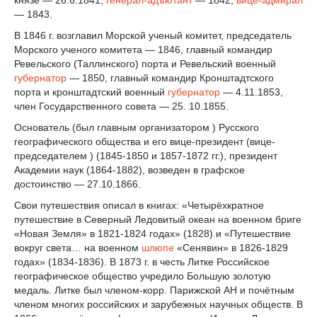
князе — 26.6.1841,
генерал-адъютант
— 1842,
вице-адмирал
— 1843.
В 1846 г. возглавил Морской ученый комитет, председатель
Морского ученого комитета — 1846, главный командир
Ревельского (Таллинского) порта и Ревельский военный
губернатор
— 1850, главный командир Кронштадтского
порта и кронштадтский военный
губернатор
— 4.11.1853,
член Государственного совета — 25. 10.1855.
Основатель (был главным организатором ) Русского
географического общества и его вице-президент (вице-
председателем ) (1845-1850 и 1857-1872 гг.), президент
Академии наук (1864-1882), возведен в графское
достоинство — 27.10.1866.
Свои путешествия описал в книгах: «Четырёхкратное
путешествие в Северный Ледовитый океан на военном бриге
«Новая Земля» в 1821-1824 годах» (1828) и «Путешествие
вокруг света… на военном
шлюпе
«Сенявин» в 1826-1829
годах» (1834-1836). В 1873 г. в честь Литке Российское
географическое общество учредило Большую золотую
медаль. Литке был членом-корр. Парижской АН и почётным
членом многих российских и зарубежных научных обществ. В