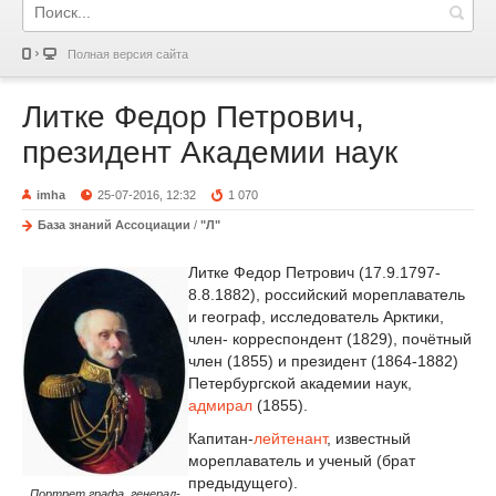
Полная версия сайта
Литке Федор Петрович,
президент Академии наук
imha
25-07-2016, 12:32
1 070
База знаний Ассоциации
/
"Л"
Литке Федор Петрович (17.9.1797-
8.8.1882), российский мореплаватель
и географ, исследователь Арктики,
член- корреспондент (1829), почётный
член (1855) и президент (1864-1882)
Петербургской академии наук,
адмирал
(1855).
Капитан-
лейтенант
, известный
мореплаватель и ученый (брат
предыдущего).
Портрет графа, генерал-