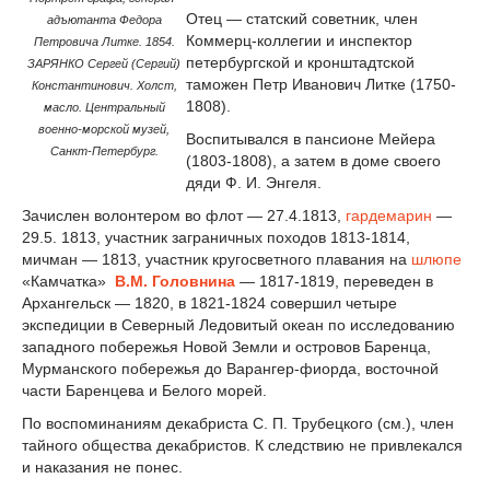
Отец — статский советник, член
адъютанта Федора
Коммерц-коллегии и инспектор
Петровича Литке. 1854.
петербургской и кронштадтской
ЗАРЯНКО Сергей (Сергий)
таможен Петр Иванович Литке (1750-
Константинович. Холст,
1808).
масло. Центральный
военно-морской музей,
Воспитывался в пансионе Мейера
Санкт-Петербург.
(1803-1808), а затем в доме своего
дяди Ф. И. Энгеля.
Зачислен волонтером во флот — 27.4.1813,
гардемарин
—
29.5. 1813, участник заграничных походов 1813-1814,
мичман — 1813, участник кругосветного плавания на
шлюпе
«Камчатка»
В.М. Головнина
— 1817-1819, переведен в
Архангельск — 1820, в 1821-1824 совершил четыре
экспедиции в Северный Ледовитый океан по исследованию
западного побережья Новой Земли и островов Баренца,
Мурманского побережья до Варангер-фиорда, восточной
части Баренцева и Белого морей.
По воспоминаниям декабриста С. П. Трубецкого (см.), член
тайного общества декабристов. К следствию не привлекался
и наказания не понес.