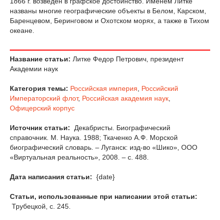
1866 г. возведён в графское достоинство. Именем Литке
названы многие географические объекты в Белом, Карском,
Баренцевом, Беринговом и Охотском морях, а также в Тихом
океане.
Название статьи:
Литке Федор Петрович, президент
Академии наук
Категория темы:
Российская империя
,
Российский
Императорский флот
,
Российская академия наук
,
Офицерский корпус
Источник статьи:
Декабристы. Биографический
справочник. М. Наука. 1988; Ткаченко А.Ф. Морской
биографический словарь. – Луганск: изд-во «Шико», ООО
«Виртуальная реальность», 2008. – с. 488.
Дата написания статьи:
{date}
Статьи, использованные при написании этой статьи:
Трубецкой, с. 245.