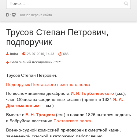
Полная версия сайта
Трусов Степан Петрович,
подпоручик
imha
26-07-2016, 14:43
686
База знаний Ассоциации
/
"Т"
Трусов Степан Петрович.
Подпоручик
Полтавского пехотного полка
.
По воспоминаниям декабриста
И. И. Горбачевского
(см.),
член Общества соединенных славян (принят в 1824
Я. А.
Драгомановым
— см.).
Вместе с
Е. Н. Троцким
(см.) в начале 1826 пытался поднять
в Бобруйске восстание
Полтавского полка
.
Военно-судной комиссией приговорен к смертной казни,
замененной ссылкой в каторжную работу вечно.