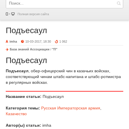
Полная версия сайта
Подъесаул
imha
10-03-2017, 18:30
1 062
База знаний Ассоциации
/
"П"
Подъесаул
Подъесаул
, обер-офицерский чин в казачьих войсках,
соответствующий чинам штабс-капитана и штабс-ротмистра
в регулярных войсках.
Название статьи:
Подъесаул
Категория темы:
Русская Императорская армия
,
Казачество
Автор(ы) статьи:
imha