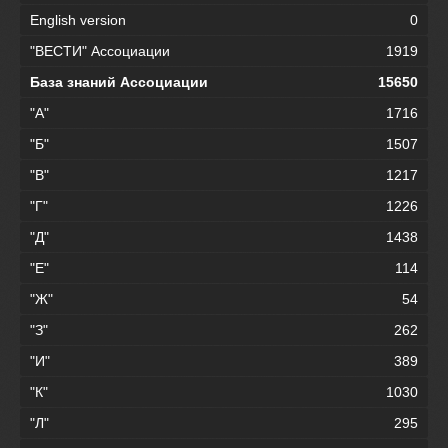
English version
0
"ВЕСТИ" Ассоциации
1919
База знаний Ассоциации
15650
"А"
1716
"Б"
1507
"В"
1217
"Г"
1226
"Д"
1438
"Е"
114
"Ж"
54
"З"
262
"И"
389
"К"
1030
"Л"
295