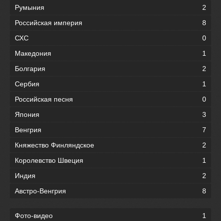
Румыния
2
Российская империя
8
СХС
0
Македония
1
Болгария
2
Сербия
1
Российская песня
0
Япония
3
Венгрия
7
Княжество Финляндское
2
Королевство Швеция
1
Индия
2
Австро-Венгрия
8
Фото-видео
1