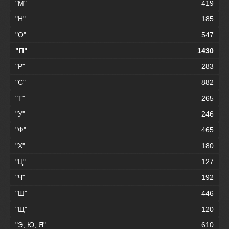
"М"
419
"Н"
185
"О"
547
"П"
1430
"Р"
283
"С"
882
"Т"
265
"У"
246
"Ф"
465
"Х"
180
"Ц"
127
"Ч"
192
"Ш"
446
"Щ"
120
"Э, Ю, Я"
610