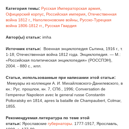
Категория темы:
Русская Императорская армия
,
Офицерский корпус
,
Российская империя
,
Отечественная
война 1812 г.
,
Наполеоновские войны
,
Русско-Турецкая
война 1806-1812 гг.
,
Русская Гвардия
Автор(ы) статьи:
imha
Источник статьи:
Военная энциклопедия Сытина, 1916 г., т.
1-18; Отечественная война 1812 года. Энциклопедия. — М.:
«Российская политическая энциклопедия» (РОССПЭН),
2004. - 880 с., илл.
Статьи, использованные при написании этой статьи:
Мемуары из коллекции А. И. Михайловского-Данилевского, в
кн.: Рус. прошлое, кн. 7, СПб., 1996; Conversation de
l’empereur Napoleon avec le general russe Constantin
Poltoratsky en 1814, apres la bataille de Champaubert, Colmar,
1855.
Рекомендуемая литература по теме этой
статьи:
Ярославские
губернаторы
. 1777-1917, Ярославль,