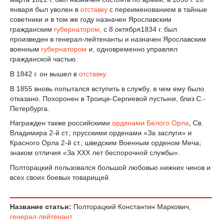
января был уволен в
отставку
с переименованием в тайные
советники и в том же году назначен Ярославским
гражданским
губернатором
, с 8 октября1834 г. был
произведен в генерал-лейтенанты и назначен Ярославским
военным
губернатором
и, одновременно управлял
гражданской частью.
В 1842 г. он вышел в
отставку
.
В 1855 вновь попытался вступить в службу, в чем ему было
отказано. Похоронен в Троице-Сергиевой пустыни, близ С.-
Петербурга.
Награжден также российскими
орденами Белого Орла
, Св.
Владимира 2-й ст.; прусскими орденами «За заслуги» и
Красного Орла 2-й ст.; шведским Военным орденом Меча;
знаком отличия «За XXX лет беспорочной службы».
Полторацкий пользовался большой любовью нижних чинов и
всех своих боевых товарищей.
Название статьи:
Полторацкий Константин Маркович,
генерал-лейтенант