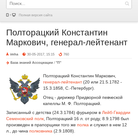
Полная версия сайта
Полторацкий Константин
Маркович, генерал-лейтенант
imha
30-05-2017, 15:15
760
База знаний Ассоциации
/
"П"
Полторацкий Константин Маркович,
генерал-лейтенант
(20 или 21.5.1782 -
15.3.1858, С.-Петербург).
Отец - дирижер Придворной певческой
капеллы М. Ф. Полторацкий.
Записанный с детства (24.3.1784) фурьером в
Лейб-Гвардии
Семеновский полк
, Полторацкий 16 л. от роду, 8.9.1798 был
произведен в прапорщики того же
полка
и служил в нем 12
л., до чина
полковника
(2.9.1808).