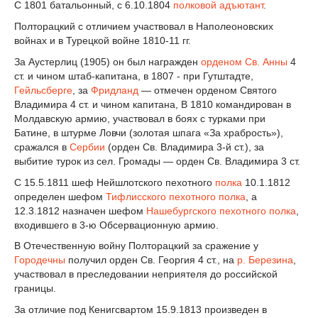
С 1801 батальонный, с 6.10.1804
полковой адъютант
.
Полторацкий с отличием участвовал в Наполеоновских
войнах и в Турецкой войне 1810-11 гг.
За Аустерлиц (1905) он был награжден
орденом Св. Анны
4
ст. и чином штаб-капитана, в 1807 - при Гутштадте,
Гейльсберге
, за
Фридланд
— отмечен орденом Святого
Владимира 4 ст. и чином капитана, В 1810 командирован в
Молдавскую армию, участвовал в боях с турками при
Батине, в штурме Ловчи (золотая шпага «За храбрость»),
сражался в
Сербии
(орден Св. Владимира 3-й ст.), за
выбитие турок из сел. Громады — орден Св. Владимира 3 ст.
С 15.5.1811 шеф Нейшлотского пехотного
полка
10.1.1812
определен шефом
Тифлисского пехотного полка
, а
12.3.1812 назначен шефом
Нашебургского пехотного полка
,
входившего в 3-ю Обсервационную армию.
В Отечественную войну Полторацкий за сражение у
Городечны
получил орден Св. Георгия 4 ст., на
р. Березина
,
участвовал в преследовании неприятеля до российской
границы.
За отличие под Кенигсвартом 15.9.1813 произведен в