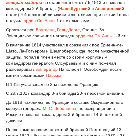
генерал-майоры
со старшинством от 7.5.1813 и назначен
командиром 2-й бригады (
Нашебургски
й и
Апшеронски
й
полки) 9-й пехотной дивизиии и за отличие при взятии Торна
получил
орден Св. Анны
1 ст. с алмазами.
Сражался при
Баутцене
,
Гольдберге
, Стонце. За
Лейпцигское сражение награжден
орденом Св. Анны
1-й ст.
В кампанию 1814 участвовал в сражениях под Бриенн-ле-
Шато, Ла-Ротьером и Шампобером, где, после мужественной
защиты, попал в плен вместе со своим корпусным
командиром генералом Олсуфьевым и с ним пожелал
разговаривать
император
Наполеон I. Освобожден после
взятия союзниками
Парижа
.
В 1815 участвовал во 2-м походе во Францию.
С 29.7.1817 командир 3-й бригады 23-й пехотной дивизии.
До 1818 находился во Франции в составе Оккупационного
корпуса генерала
М. С. Воронцова
, по возвращении в
Россию назначен командиром 3-й бригады 14-й пехотной
дивизии.
После командования пехотной бригадой Полторацкий 13
марта 1822 г. был назначен состоять по армии, в 1830 г. 28