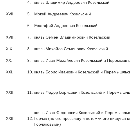
4.
князь Владимир Андреевич Козельский
XVII.
5.
Мокей Андреевич Козельский
6.
Евстафий Андреевич Козельский
XVIII.
7.
князь Семен Владимирович Козельский
XIX.
8.
князь Михайло Семенович Козельский
XX.
9.
князь Иван Михайлович Козельский и Перемышль
XXI.
10.
князь Борис Иванович Козельский и Перемышльс
XXII.
11.
князь Федор Борисович Козельский и Перемышль
князь Иван Федорович Козельский и Перемышльс
XXIII.
12.
Горчак (по его прозвищу и потомки его пишутся 
Горчаковыми)