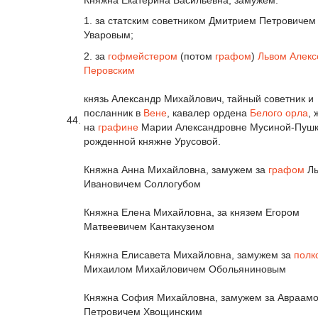
1. за статским советником Дмитрием Петровичем
Уваровым;
2. за
гофмейстером
(потом
графом
)
Львом Алекс
Перовским
князь Александр Михайлович, тайный советник и
посланник в
Вене
, кавалер ордена
Белого орла
,
44.
на
графине
Марии Александровне Мусиной-Пушк
рожденной княжне Урусовой.
Княжна Анна Михайловна, замужем за
графом
Ль
Ивановичем Соллогубом
Княжна Елена Михайловна, за князем Егором
Матвеевичем Кантакузеном
Княжна Елисавета Михайловна, замужем за
полк
Михаилом Михайловичем Обольяниновым
Княжна София Михайловна, замужем за Авраам
Петровичем Хвощинским