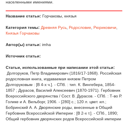
населенными имениями.
Название статьи:
Горчаковы, князья
Категория темы:
Древняя Русь
,
Родословие
,
Рюриковичи
,
Князья Горчаковы
Автор(ы) статьи:
imha
Источник статьи:
Статьи, использованные при написании этой статьи:
Долгоруков, Петр Владимирович (1816/17-1868). Российская
родословная книга, издаваемая князем Петром
Долгоруковым : [В 4-х ч.]. - СПб. : тип. К. Вингебера, 1854-
1857 ; Дурасов, Василий Алексеевич (1870-1971). Гербовник
Всероссийского дворянства / Сост. В. Дурасов. - СПб. : Т-во Р.
Голике и А. Вильборг, 1906. - [280] с.; 120 л. цвет. ил.;
Бобринский А. А. Дворянские роды, внесенные в Общий
Гербовник Всероссийской Империи : [В 2-х т.]. - СПб., 1890;
Общий гербовник дворянских родов Всероссийской империи