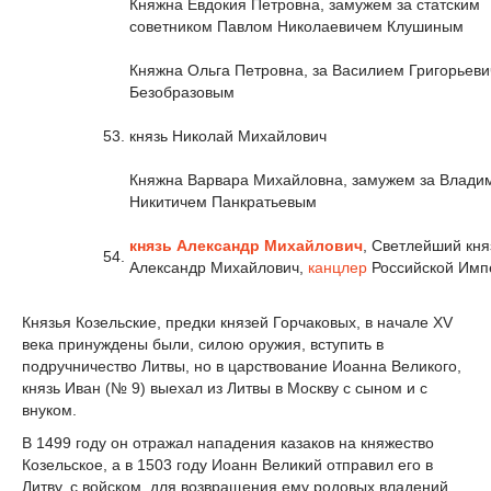
Княжна Евдокия Петровна, замужем за статским
советником Павлом Николаевичем Клушиным
Княжна Ольга Петровна, за Василием Григорьев
Безобразовым
53.
князь Николай Михайлович
Княжна Варвара Михайловна, замужем за Влади
Никитичем Панкратьевым
князь Александр Михайлович
, Светлейший кня
54.
Александр Михайлович,
канцлер
Российской Имп
Князья Козельские, предки князей Горчаковых, в начале XV
века принуждены были, силою оружия, вступить в
подручничество Литвы, но в царствование Иоанна Великого,
князь Иван (№ 9) выехал из Литвы в Москву с сыном и с
внуком.
В 1499 году он отражал нападения казаков на княжество
Козельское, а в 1503 году Иоанн Великий отправил его в
Литву, с войском, для возвращения ему родовых владений