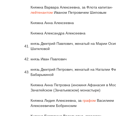
Княжна Варвара Алексеевна, за Флота капитан-
лейтенантом
Иваном Петровичем Шиповым
Княжна Анна Алексеевна
Княжна Александра Алексеевна
князь Дмитрий Павлович, женатый на Марии Оси
41.
Шатиловой
42.
князь Иван Павлович
князь Дмитрий Петрович, женатый на Наталии Ф
43.
Бабарыкиной
Княжна Анна Петровна (инокиня Афанасия в Мос
Зачатейском (Зачатьевском) монастыре)
Княжна Лидия Алексеевна, за
графом
Василием
Алексеевичем Бобринским
Княжна Екатерина Васильевна, замужем: