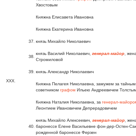
Хвостовым
Княжна Елисавета Ивановна
Княжна Екатерина Ивановна
37.
князь Михайло Николаевич
князь Василий Николаевич,
генерал-майор
, жен
38.
Стромиловой
39.
князь Александр Николаевич
XXX.
Княжна Пелагея Николаевна, замужем за тайным
советником
графом
Ильею Андреевичем Толсты
Княжна Наталия Николаевна, за
генерал-майоро
Леонтием Ивановичем Депрерадовичем
князь Михайло Алексеевич,
генерал-майор
, жен
40.
баронессе Елене Васильевне фон-дер-Остен-Сак
рожденной баронессе Ферзен