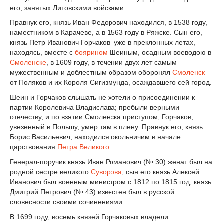
его, занятых Литовскими войсками.
Правнук его, князь Иван Федорович находился, в 1538 году,
наместником в Карачеве, а в 1563 году в Ряжске. Сын его,
князь Петр Иванович Горчаков, уже в преклонных летах,
находясь, вместе с
боярином
Шеиным, осадным воеводою в
Смоленске
, в 1609 году, в течении двух лет самым
мужественным и доблестным образом оборонял
Смоленск
от Поляков и их Короля Сигизмунда, осаждавшего сей город.
Шеин и Горчаков слышать не хотели о присоединении к
партии Королевича Владислава; пребыли верными
отечеству, и по взятии Смоленска приступом, Горчаков,
увезенный в Польшу, умер там в плену. Правнук его, князь
Борис Васильевич, находился окольничим в начале
царствования
Петра Великого
.
Генерал-поручик князь Иван Романович (№ 30) женат был на
родной сестре великого
Суворова
; сын его князь Алексей
Иванович был военным министром с 1812 по 1815 год; князь
Дмитрий Петрович (№ 43) известен был в русской
словесности своими сочинениями.
В 1699 году, восемь князей Горчаковых владели