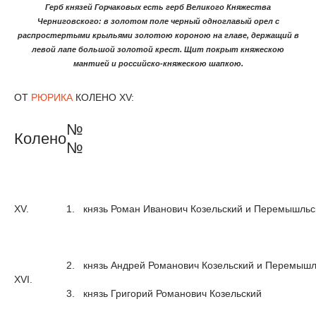
Герб князей Горчаковых есть герб Великого Княжества
Черниговского: в золотом поле черный одноглавый орел с
распростертыми крыльями золотою короною на главе, держащий в
левой лапе большой золотой крест. Щит покрыт княжескою
мантией и российско-княжескою шапкою.
ОТ
РЮРИКА
КОЛЕНО XV:
№
Колено
№
XV.
1.
князь Роман Иванович Козельский и Перемышльс
2.
князь Андрей Романович Козельский и Перемышл
XVI.
3.
князь Григорий Романович Козельский