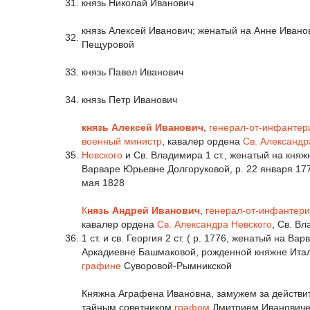
31.
князь Николай Иванович
князь Алексей Иванович; женатый на Анне Ивано
32.
Пещуровой
33.
князь Павел Иванович
34.
князь Петр Иванович
князь Алексей Иванович
,
генерал-от-инфантер
военный министр
, кавалер ордена
Св. Александр
35.
Невского
и Св. Владимира 1 ст., женатый на княж
Варваре Юрьевне Долгоруковой, р. 22 января 177
мая 1828
К
нязь Андрей Иванович
,
генерал-от-инфантер
кавалер ордена
Св. Александра Невского
, Св. В
36.
1 ст. и св. Георгия 2 ст. ( р. 1776, женатый на Вар
Аркадиевне Башмаковой, рожденной княжне Итал
графине
Суворовой-Рымникской
Княжна Аграфена Ивановна, замужем за действ
тайным советником
графом
Дмитрием Иванович