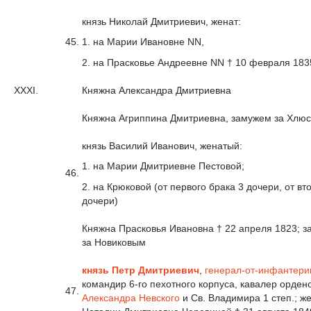
князь Николай Дмитриевич, женат:
45.
1. на Марии Ивановне NN,
2. на Прасковье Андреевне NN † 10 февраля 183
XXXI.
Княжна Александра Дмитриевна
Княжна Агриппина Дмитриевна, замужем за Хлю
князь Василий Иванович, женатый:
1. на Марии Дмитриевне Пестовой;
46.
2. на Крюковой (от первого брака 3 дочери, от вт
дочери)
Княжна Прасковья Ивановна † 22 апреля 1823; 
за Новиковым
князь Петр Дмитриевич
,
генерал-от-инфантери
командир 6-го пехотного корпуса, кавалер орден
47.
Александра Невского
и Св. Владимира 1 степ.; ж