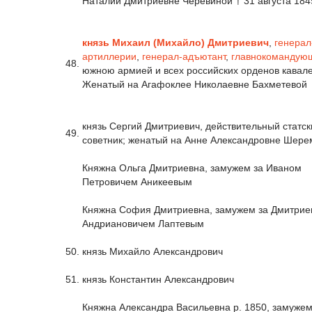
Наталии Дмитриевне Черевиной † 31 августа 184
князь Михаил (Михайло) Дмитриевич
,
генерал
артиллерии
,
генерал-адъютант
,
главнокомандую
48.
южною армией и всех российских орденов кавале
Женатый на Агафоклее Николаевне Бахметевой
князь Сергий Дмитриевич, действительный статск
49.
советник; женатый на Анне Александровне Шере
Княжна Ольга Дмитриевна, замужем за Иваном
Петровичем Аникеевым
Княжна София Дмитриевна, замужем за Дмитри
Андриановичем Лаптевым
50.
князь Михайло Александрович
51.
князь Константин Александрович
Княжна Александра Васильевна р. 1850, замужем