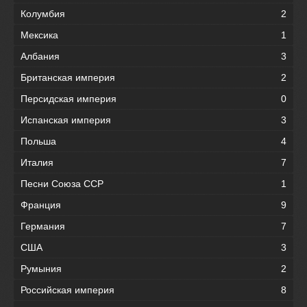
Колумбия
2
Мексика
1
Албания
3
Британская империя
2
Персидская империя
0
Испанская империя
3
Польша
4
Италия
7
Песни Союза ССР
1
Франция
9
Германия
7
США
3
Румыния
2
Российская империя
8