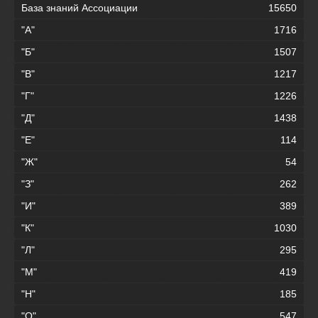
База знаний Ассоциации
15650
"А"
1716
"Б"
1507
"В"
1217
"Г"
1226
"Д"
1438
"Е"
114
"Ж"
54
"З"
262
"И"
389
"К"
1030
"Л"
295
"М"
419
"Н"
185
"О"
547