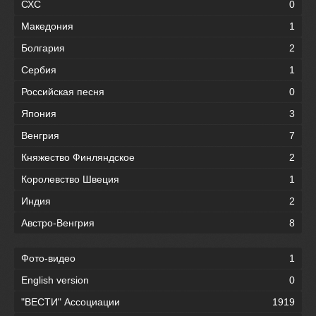
СХС
0
Македония
1
Болгария
2
Сербия
1
Российская песня
0
Япония
3
Венгрия
7
Княжество Финляндское
2
Королевство Швеция
1
Индия
2
Австро-Венгрия
8
Фото-видео
1
English version
0
"ВЕСТИ" Ассоциации
1919