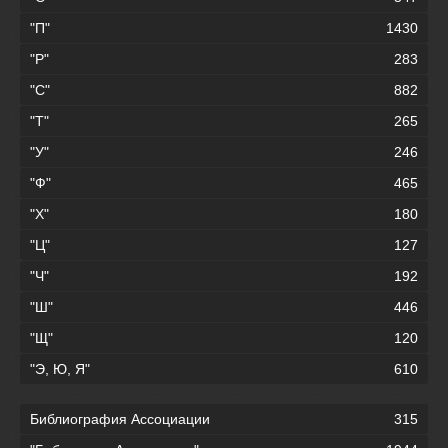
"П"
1430
"Р"
283
"С"
882
"Т"
265
"У"
246
"Ф"
465
"Х"
180
"Ц"
127
"Ч"
192
"Ш"
446
"Щ"
120
"Э, Ю, Я"
610
Библиография Ассоциации
315