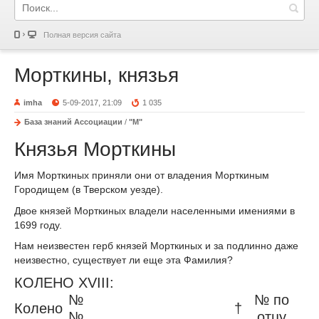
Полная версия сайта
Морткины, князья
imha
5-09-2017, 21:09
1 035
База знаний Ассоциации
/
"М"
Князья Морткины
Имя Морткиных приняли они от владения Морткиным
Городищем (в Тверском уезде).
Двое князей Морткиных владели населенными имениями в
1699 году.
Нам неизвестен герб князей Морткиных и за подлинно даже
неизвестно, существует ли еще эта Фамилия?
КОЛЕНО XVIII:
№
№ по
Колено
†
№
отцу