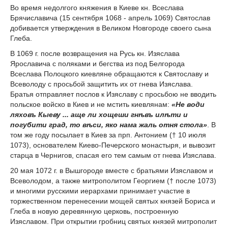
Во время недолгого княжения в Киеве кн. Всеслава
Брячиславича (15 сентября 1068 - апрель 1069) Святослав
добивается утверждения в Великом Новгороде своего сына
Глеба.
В 1069 г. после возвращения на Русь кн. Изяслава
Ярославича с поляками и бегства из под Белгорода
Всеслава Полоцкого киевляне обращаются к Святославу и
Всеволоду с просьбой защитить их от гнева Изяслава.
Братья отправляет послов к Изяславу с просьбою не вводить
польское войско в Киев и не мстить киевлянам:
«Не води
ляховъ Кыеву ... аще ли хощеши гнѣвъ илѣти и
погубити град, то вѣси, яко нама жаль отня стола»
. В
том же году посылает в Киев за прп. Антонием († 10 июля
1073), основателем Киево-Печерского монастыря, и вывозит
старца в Чернигов, спасая его тем самым от гнева Изяслава.
20 мая 1072 г. в Вышгороде вместе с братьями Изяславом и
Всеволодом, а также митрополитом Георгием († после 1073)
и многими русскими иерархами принимает участие в
торжественном перенесении мощей святых князей Бориса и
Глеба в новую деревянную церковь, построенную
Изяславом. При открытии гробниц святых князей митрополит