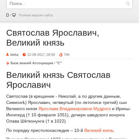
Полная версия сайта
Святослав Ярославич,
Великий князь
imha
12-09-2017, 00:50
794
База знаний Ассоциации
/
"С"
Великий князь Святослав
Ярославич
Святослав (в крещении - Николай, а по другим данным,
Симеонѣ) Ярославич, четвертый (по летописи третий) сын
Великого князя
Ярослава Владимировича Мудрого
и Ирины-
Ингигерд († 10 февраля 1051), дочери шведского конунга
Олава Шётконунга († в 1022).
По порядку престолонаследия – 10-й
Великий князь
.