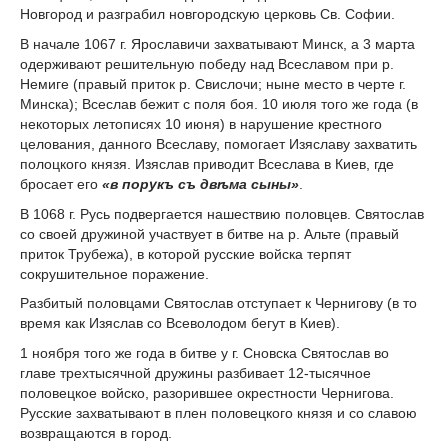
Новгород и разграбил новгородскую церковь Св. Софии.
В начале 1067 г. Ярославичи захватывают Минск, а 3 марта
одерживают решительную победу над Всеславом при р.
Немиге (правый приток р. Свислочи; ныне место в черте г.
Минска); Всеслав бежит с поля боя. 10 июля того же года (в
некоторых летописях 10 июня) в нарушение крестного
целования, данного Всеславу, помогает Изяславу захватить
полоцкого князя. Изяслав приводит Всеслава в Киев, где
бросает его
«в порукъ съ двѣма сыны»
.
В 1068 г. Русь подвергается нашествию половцев. Святослав
со своей дружиной участвует в битве на р. Альте (правый
приток Трубежа), в которой русские войска терпят
сокрушительное поражение.
Разбитый половцами Святослав отступает к Чернигову (в то
время как Изяслав со Всеволодом бегут в Киев).
1 ноября того же года в битве у г. Сновска Святослав во
главе трехтысячной дружины разбивает 12-тысячное
половецкое войско, разорившее окрестности Чернигова.
Русские захватывают в плен половецкого князя и со славою
возвращаются в город.