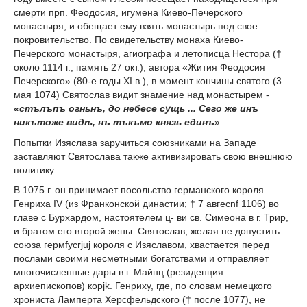
смерти прп. Феодосия, игумена Киево-Печерского
монастыря, и обещает ему взять монастырь под свое
покровительство. По свидетельству монаха Киево-
Печерского монастыря, агиографа и летописца Нестора (†
около 1114 г.; память 27 окт.), автора «Жития Феодосия
Печерского» (80-е годы XI в.), в момент кончины святого (3
мая 1074) Святослав видит знамение над монастырем -
«стълъпъ огньнъ, до небесе сущь ... Сего же инъ
никътоже видѣ, нъ тъкъмо князь единъ
».
Попытки Изяслава заручиться союзниками на Западе
заставляют Святослава также активизировать свою внешнюю
политику.
В 1075 г. он принимает посольство германского короля
Генриха IV (из Франконской династии; † 7 авгecnf 1106) во
главе с Бурхардом, настоятелем ц- ви св. Симеона в г. Трир,
и братом его второй жены. Святослав, желая не допустить
союза гермfycrjuj короля с Изяславом, хвастается перед
послами своими несметными богатствами и отправляет
многочисленные дары в г. Майнц (резиденция
архиепископов) корjk. Генриху, где, по словам немецкого
хрониста Ламперта Херсфельдского († после 1077), не