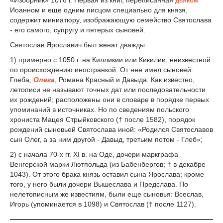
«Изборник» 1076 г. Первая из книг, переписанная
дьяком
Иоанном и еще одним писцом специально для князя,
содержит миниатюру, изображающую семейство Святослава
- его самого, супругу и пятерых сыновей.
Святослав Ярославич был женат дважды:
1) примерно с 1050 г. на Килликии или Кикилии, неизвестной
по происхождению иностранкой. От нее имел сыновей:
Глеба,
Олега
, Романа Красный и Давыда. Как известно,
летописи не называют точных дат или последовательности
их рождений; расположены они в словаре в порядке первых
упоминаний в источниках. Но по сведениям польского
хрониста Мацея Стрыйковского († после 1582), порядок
рождений сыновьей Святослава иной: «Родился Святославов
сын Олег, а за ним другой - Давыд, третьим потом - Глеб»;
2) с начала 70-х гг. XI в. на Оде, дочери маркграфа
Венгерской марки Лютпольда (из Бабенбергов; † в декабре
1043). От этого брака князь оставил сына Ярослава; кроме
того, у него были дочери Вышеслава и Предслава. По
нелетописным же известиям, были еще сыновья: Всеслав,
Игорь (упоминается в 1098) и Святослав († после 1127).