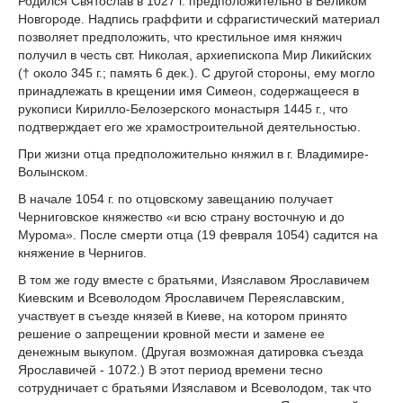
Родился Святослав в 1027 г. предположительно в Великом
Новгороде. Надпись граффити и сфрагистический материал
позволяет предположить, что крестильное имя княжич
получил в честь свт. Николая, архиепископа Мир Ликийских
(† около 345 г.; память 6 дек.). С другой стороны, ему могло
принадлежать в крещении имя Симеон, содержащееся в
рукописи Кирилло-Белозерского монастыря 1445 г., что
подтверждает его же храмостроительной деятельностью.
При жизни отца предположительно княжил в г. Владимире-
Волынском.
В начале 1054 г. по отцовскому завещанию получает
Черниговское княжество «и всю страну восточную и до
Мурома». После смерти отца (19 февраля 1054) садится на
княжение в Чернигов.
В том же году вместе с братьями, Изяславом Ярославичем
Киевским и Всеволодом Ярославичем Переяславским,
участвует в съезде князей в Киеве, на котором принято
решение о запрещении кровной мести и замене ее
денежным выкупом. (Другая возможная датировка съезда
Ярославичей - 1072.) В этот период времени тесно
сотрудничает с братьями Изяславом и Всеволодом, так что