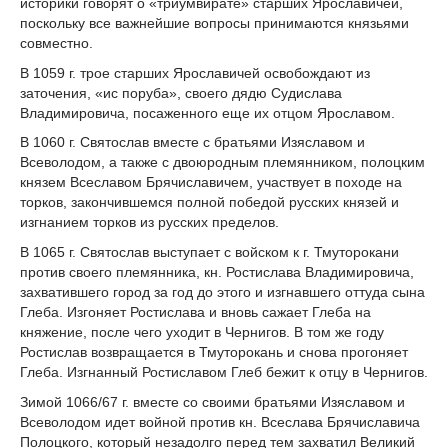
историки говорят о «триумвирате» старших Ярославичей,
поскольку все важнейшие вопросы принимаются князьями
совместно.
В 1059 г. трое старших Ярославичей освобождают из
заточения, «ис поруба», своего дядю Судислава
Владимировича, посаженного еще их отцом Ярославом.
В 1060 г. Святослав вместе с братьями Изяславом и
Всеволодом, а также с двоюродным племянником, полоцким
князем Всеславом Брячиславичем, участвует в походе на
торков, закончившемся полной победой русских князей и
изгнанием торков из русских пределов.
В 1065 г. Святослав выступает с войском к г. Тмуторокани
против своего племянника, кн. Ростислава Владимировича,
захватившего город за год до этого и изгнавшего оттуда сына
Глеба. Изгоняет Ростислава и вновь сажает Глеба на
княжение, после чего уходит в Чернигов. В том же году
Ростислав возвращается в Тмуторокань и снова прогоняет
Глеба. Изгнанный Ростиславом Глеб бежит к отцу в Чернигов.
Зимой 1066/67 г. вместе со своими братьями Изяславом и
Всеволодом идет войной против кн. Всеслава Брячиславича
Полоцкого, который незадолго перед тем захватил Великий