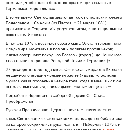
помнили, чтобы такое богатство «разом привозилось в
Германское королевство».
В то же время Святослав заключает союз с польским князем
Болеславом II Смелым (из Пястов; † 21 марта 1081),
противником Генриха IV и родственником, и потенциальным
союзником Изяслава.
В начале 1076 г. посылает своего сына Олега и племянника
Владимира Мономаха в помощь полякам против чехов;
князья совершают поход «за Глоговы (город.), до Чешьскаго
леса (ныне на границе Западной Чехии и Германии.)».
27 декабря того же года князь Святослав умирает в Киеве от
неудачной операции «р
ѣ
занья желве (нарыв.)». Болезнь
мучила князя последние четыре года, когда в мае 1072 г. он
пытался вылечиться, прикладывая святые мощи к шее.
Погребен в Чернигове в соборной церкви Св. Спаса
Преображения.
Русская Православная Церковь почитает князя местно.
князь Святослав известен как книжник, владелец библиотеки,
из которой сохранились рукописи: т. н. «Изборник» 1073 г. и