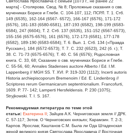
Святослава Ярославича с семьей [1073 г., не ранее 22
марта] - Столярова. Свод. № 8; Проложные сказания о свв.
мучениках Борисе и Глебе. С. 104-107, 112; ПСРЛ. Т. 1. Стб.
149 (6535), 162-164 (6567- 6572), 166-167 (6576), 171-172
(6576), 181-183 (6580-6581), 187-193 (6582), 198-199 (6583-
6584), 247 (6604); Т. 2. Стб. 137 (6535), 151-152 (6567-6573),
155-156 (6575-6576), 161 (6576), 172-173 (6581), 177-178
(6582), 189-190 (6583-6584); Т. 6. Вып. 1. Стб. 134 («Правда
Русская»), 184 (6572-6573); Т. 7. С. 232 (6523), 242 (б. г.); Т.
38. С. 71-73 (6575-6576); Т. 40. С. 56 (6576); Родословная
книга. С. 33, 68; Сказание о свв. мучениках Борисе и Глебе.
С. 55-56, 60; Annales Stadenses auctore Alberto / Ed. I.M.
Lappenberg // MGH SS. T. XVI. P. 319-320 (1112); Incerti autoris
Historia archiepiscoporum Bremenoim / Ed. E. Lindenbrog //
Scriptores rerum Germanicarum septentrionalium. Francofurti,
1609. P. 77- 142; Lamperti Hersfeldensis. P. 230 (1075);
Stryjkowski. T. I. S. 167.
Рекомендуемая литература по теме этой
статьи:
Екатерина II
; Зайцев А.К. Черниговская земля // ДРК.
С. 57-117; Зотов. О Черниговских князьях; Карамзин. Т. 2-3;
Карпов. Ярослав; Каштанов С.М. Была ли Ода Штаденская
женой великого князя Святослава Ярославича // Восточная