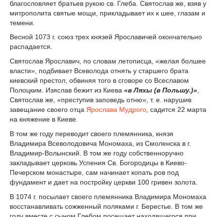
благословляет братьев рукою св. Глеба. Святослав же, взяв у
митрополита святые мощи, прикладывает их к шее, глазам и
темени.
Весной 1073 г. союз трех князей Ярославичей окончательно
распадается.
Святослав Ярославич, по словам летописца, «желая болшее
власти», подбивает Всеволода отнять у старшего брата
киевский престол, обвиняя того в сговоре со Всеславом
Полоцким. Изяслав бежит из Киева
«в Ляхы (в Польшу.)»
,
Святослав же, «преступив заповедь отню», т. е. нарушив
завещание своего отца
Ярослава Мудрого
, садится 22 марта
на княжение в Киеве.
В том же году переводит своего племянника, князя
Владимира Всеволодовича Мономаха, из Смоленска в г.
Владимир-Волынский. В том же году собственноручно
закладывает церковь Успения Св. Богородицы в Киево-
Печерском монастыре, сам начинает копать ров под
фундамент и дает на постройку церкви 100 гривен золота.
В 1074 г. посылает своего племянника Владимира Мономаха
восстанавливать сожженный поляками г. Берестье. В том же
году вместе с сыном Глебом посещает находящегося при