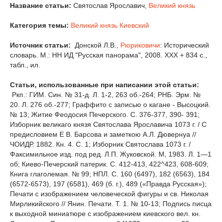
Название статьи:
Святослав Ярославич,
Великий князь
Категория темы:
Великий князь Киевский
Источник статьи:
Донской Л.В.,
Рюриковичи
: Исторический
словарь. М.: НН ИД "Русская панорама", 2008. XXX + 834 с.,
табл., ил.
Статьи, использованные при написании этой статьи:
Ркп.: ГИМ. Син. № 31-д. Л. 1-2, 263 об.-264; РНБ. Эрм. №
20. Л. 276 об.-277; Граффито с записью о кагане - Высоцкий.
№ 13; Житие Феодосия Печерского. С. 376-377, 390- 391;
Изборник великаго князя Святослава Ярославича 1073 г. / С
предисловием Е В. Барсова и заметкою А.Л. Дювернуа //
ЧОИДР. 1882. Кн. 4. С. 1; Изборник Святослава 1073 г. /
Факсимильное изд. под ред. Л.П. Жуковской. М, 1983. Л. 1—1
об; Киево-Печерский патерик. С. 412-413, 422^423, 608-609;
Книга глаголемая. № 99; НПЛ. С. 160 (6497), 182 (6563), 184
(6572-6573), 197 (6581), 469 (б. г.), 489 («Правда Русская»);
Печати с изображением человеческой фигуры и св. Николая
Мирликийского // Янин. Печати. Т. 1. № 10-13; Подпись писца
к выходной миниатюре с изображением киевского вел. кн.