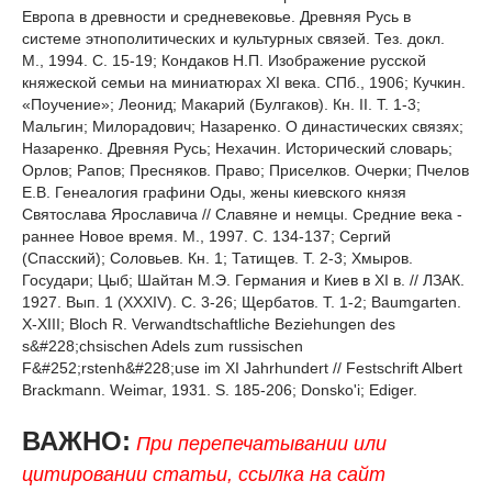
Европа в древности и средневековье. Древняя Русь в
системе этнополитических и культурных связей. Тез. докл.
М., 1994. С. 15-19; Кондаков Н.П. Изображение русской
княжеской семьи на миниатюрах XI века. СПб., 1906; Кучкин.
«Поучение»; Леонид; Макарий (Булгаков). Кн. II. Т. 1-3;
Мальгин; Милорадович; Назаренко. О династических связях;
Назаренко. Древняя Русь; Нехачин. Исторический словарь;
Орлов; Рапов; Пресняков. Право; Приселков. Очерки; Пчелов
Е.В. Генеалогия графини Оды, жены киевского князя
Святослава Ярославича // Славяне и немцы. Средние века -
раннее Новое время. М., 1997. С. 134-137; Сергий
(Спасский); Соловьев. Кн. 1; Татищев. Т. 2-3; Хмыров.
Государи; Цыб; Шайтан М.Э. Германия и Киев в XI в. // ЛЗАК.
1927. Вып. 1 (XXXIV). С. 3-26; Щербатов. Т. 1-2; Baumgarten.
Х-ХIII; Bloch R. Verwandtschaftliche Beziehungen des
s&#228;chsischen Adels zum russischen
F&#252;rstenh&#228;use im XI Jahrhundert // Festschrift Albert
Brackmann. Weimar, 1931. S. 185-206; Donsko'i; Ediger.
ВАЖНО:
При перепечатывании или
цитировании статьи, ссылка на сайт