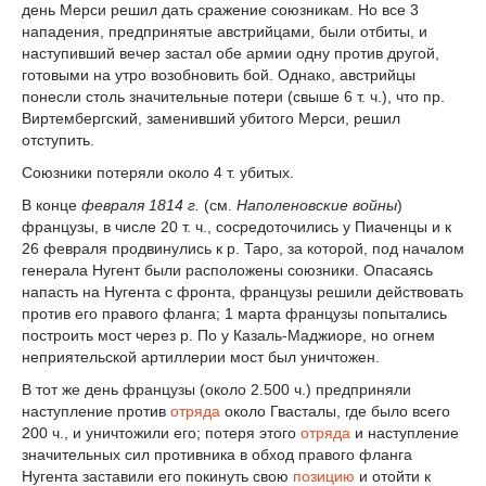
день Мерси решил дать сражение союзникам. Но все 3
нападения, предпринятые австрийцами, были отбиты, и
наступивший вечер застал обе армии одну против другой,
готовыми на утро возобновить бой. Однако, австрийцы
понесли столь значительные потери (свыше 6 т. ч.), что пр.
Виртембергский, заменивший убитого Мерси, решил
отступить.
Союзники потеряли около 4 т. убитых.
В конце
февраля 1814 г.
(см.
Наполеновские войны
)
французы, в числе 20 т. ч., сосредоточились у Пиаченцы и к
26 февраля продвинулись к р. Таро, за которой, под началом
генерала Нугент были расположены союзники. Опасаясь
напасть на Нугента с фронта, французы решили действовать
против его правого фланга; 1 марта французы попытались
построить мост через р. По у Казаль-Маджиоре, но огнем
неприятельской артиллерии мост был уничтожен.
В тот же день французы (около 2.500 ч.) предприняли
наступление против
отряда
около Гвасталы, где было всего
200 ч., и уничтожили его; потеря этого
отряда
и наступление
значительных сил противника в обход правого фланга
Нугента заставили его покинуть свою
позицию
и отойти к