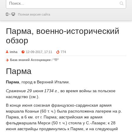
Полная версия сайта
Парма, военно-исторический
обзор
imha
12-09-2017, 17:11
774
База знаний Ассоциации
/
"П"
Парма
Парма
, город в Верхней Италии.
Сражение 29 июня 1734 г.
, во время войны за польское
наследство (см.).
В конце июня союзная французско-сардинская армия
маршала Коаньи (60 т. ч.) была расположена лагерем на р.
Парма, в 6 км. от г. Парма; австрийская же армия
фельдмаршала Мерси (50 т. ч.) стояла у С.-Лазаре; к 28
июня австрийцы продвинулись к Парме, и на следующий