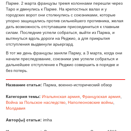
Парме. 2 марта французы тремя колоннами перешли через
Таро и двинулись к Парме. На крепостных валах и у
городских ворот они столкнулись с союзниками, которые
упорно защищались против сильнейшего противника, желая
дать возможность отступавшим присоединиться к главным
силам. Последние успели собраться, выйти из Парма, и
вытянуться вдоль дороги на Реджио, а для прикрытия
отступления выдвинули арьергард.
В тот же день французы заняли Парму, а 3 марта, когда они
начали преследование, союзники уже успели собраться и
дальнейшее отступление к Реджио совершить в порядке и
без потерь.
Название статьи:
Парма, военно-исторический обзор
Категория темы:
Итальянская армия
,
Французская армия
,
Война за Польское наследство
,
Наполеоновские войны
,
Молдавия
Автор(ы) статьи:
imha