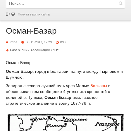
Полная версия сайта
Осман-Базар
imha
30-11-2017, 17:29
893
База знаний Ассоциации
/
"О"
Осман-Базар
Осман-Базар
, город в Болгарии, на пути между Тырновом и
Шумлою.
Запирая с севера лучший путь чрез Малые
Балканы
и
обеспечивая тем сообщение 4-угольника крепостей с
долиной р. Тунджи,
Осман-Базар
имел важное
стратегическое значение в войну 1877-78 гг.