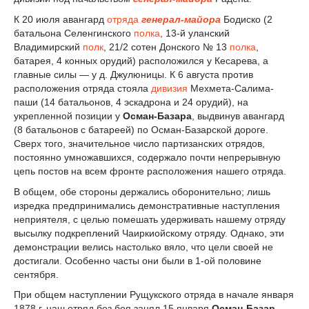
К 20 июля авангард
отряда
генерал-майора
Бодиско (2
батальона Селенгинского
полка
, 13-й уланский
Владимирский
полк
, 2
1
/
2
сотен Донского № 13
полка
,
батарея, 4 конных орудий) расположился у Кесарева, а
главные силы — у д. Джулюницы. К 6 августа против
расположения отряда стояла
дивизия
Мехмета-Салима-
паши (14 батальонов, 4 эскадрона и 24 орудий), на
укрепленной позиции у
Осман-Базара
, выдвинув авангард
(8 батальонов с батареей) по Осман-Базарской дороге.
Сверх того, значительное число партизанских отрядов,
постоянно умножавшихся, содержало почти непрерывную
цепь постов на всем фронте расположения нашего отряда.
В общем, обе стороны держались оборонительно; лишь
изредка предпринимались демонстративные наступления
неприятеля, с целью помешать удерживать нашему отряду
высылку подкреплений Чаиркиойскому отряду. Однако, эти
демонстрации велись настолько вяло, что цели своей не
достигали. Особенно часты они были в 1-ой половине
сентября.
При общем наступлении Рущукского отряда в начале января
1878 г. наш отряд без боя занял 15 января
Осман-Базар
,