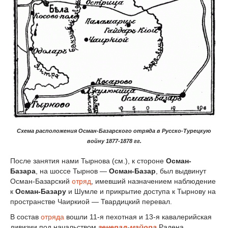
Схема расположения Осман-Базарского отряда в Русско-Турецкую
войну 1877-1878 гг.
После занятия нами Тырнова (см.), к стороне
Осман-
Базара
, на шоссе Тырнов —
Осман-Базар
, был выдвинут
Осман-Базарский
отряд
, имевший назначением наблюдение
к
Осман-Базару
и Шумле и прикрытие доступа к Тырнову на
пространстве Чаиркиой — Твардицкий перевал.
В состав
отряда
вошли 11-я пехотная и 13-я кавалерийская
дивизии под начальством
генерал-майора
Радена.