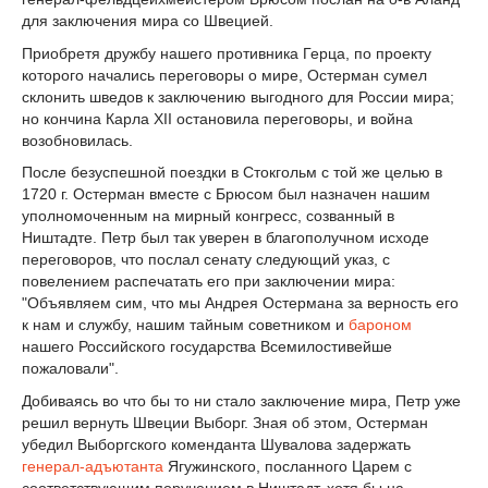
для заключения мира со Швецией.
Приобретя дружбу нашего противника Герца, по проекту
которого начались переговоры о мире, Остерман сумел
склонить шведов к заключению выгодного для России мира;
но кончина Карла XII остановила переговоры, и война
возобновилась.
После безуспешной поездки в Стокгольм с той же целью в
1720 г. Остерман вместе с Брюсом был назначен нашим
уполномоченным на мирный конгресс, созванный в
Ништадте. Петр был так уверен в благополучном исходе
переговоров, что послал сенату следующий указ, с
повелением распечатать его при заключении мира:
"Объявляем сим, что мы Андрея Остермана за верность его
к нам и службу, нашим тайным советником и
бароном
нашего Российского государства Всемилостивейше
пожаловали".
Добиваясь во что бы то ни стало заключение мира, Петр уже
решил вернуть Швеции Выборг. Зная об этом, Остерман
убедил Выборгского коменданта Шувалова задержать
генерал-адъютанта
Ягужинского, посланного Царем с