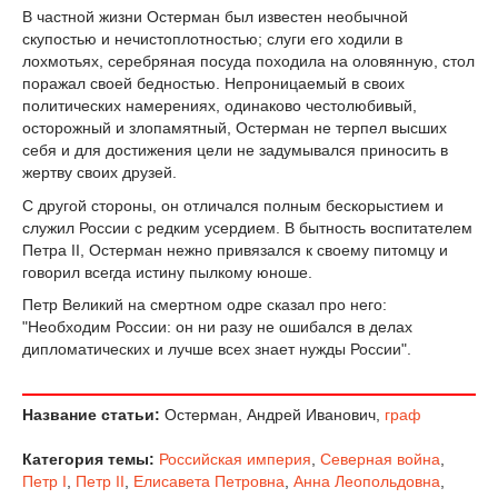
В частной жизни Остерман был известен необычной
скупостью и нечистоплотностью; слуги его ходили в
лохмотьях, серебряная посуда походила на оловянную, стол
поражал своей бедностью. Непроницаемый в своих
политических намерениях, одинаково честолюбивый,
осторожный и злопамятный, Остерман не терпел высших
себя и для достижения цели не задумывался приносить в
жертву своих друзей.
С другой стороны, он отличался полным бескорыстием и
служил России с редким усердием. В бытность воспитателем
Петра II, Остерман нежно привязался к своему питомцу и
говорил всегда истину пылкому юноше.
Петр Великий на смертном одре сказал про него:
"Необходим России: он ни разу не ошибался в делах
дипломатических и лучше всех знает нужды России".
Название статьи:
Остерман, Андрей Иванович,
граф
Категория темы:
Российская империя
,
Северная война
,
Петр I
,
Петр II
,
Елисавета Петровна
,
Анна Леопольдовна
,