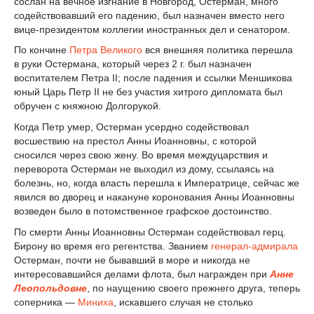
сослан на вечное изгнание в Новгород, Остерман, много
содействовавший его падению, был назначен вместо него
вице-президентом коллегии иностранных дел и сенатором.
По кончине
Петра Великого
вся внешняя политика перешла
в руки Остермана, который через 2 г. был назначен
воспитателем Петра II; после падения и ссылки Меншикова
юный Царь Петр II не без участия хитрого дипломата был
обручен с княжною Долгорукой.
Когда Петр умер, Остерман усердно содействовал
восшествию на престол Анны Иоанновны, с которой
сносился через свою жену. Во время междуцарствия и
переворота Остерман не выходил из дому, ссылаясь на
болезнь, но, когда власть перешла к Императрице, сейчас же
явился во дворец и накануне коронования Анны Иоанновны
возведен было в потомственное графское достоинство.
По смерти Анны Иоанновны Остерман содействовал герц.
Бирону во время его регентства. Званием
генерал-адмирала
Остерман, почти не бывавший в море и никогда не
интересовавшийся делами флота, был награжден при
Анне
Леопольдовне
, по наущению своего прежнего друга, теперь
соперника —
Миниха
, искавшего случая не столько