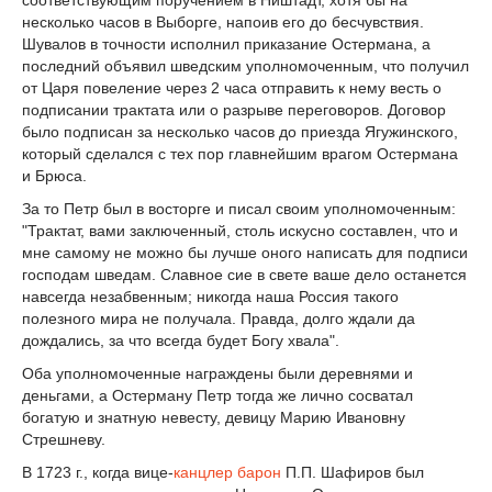
соответствующим поручением в Ништадт, хотя бы на
несколько часов в Выборге, напоив его до бесчувствия.
Шувалов в точности исполнил приказание Остермана, а
последний объявил шведским уполномоченным, что получил
от Царя повеление через 2 часа отправить к нему весть о
подписании трактата или о разрыве переговоров. Договор
было подписан за несколько часов до приезда Ягужинского,
который сделался с тех пор главнейшим врагом Остермана
и Брюса.
За то Петр был в восторге и писал своим уполномоченным:
"Трактат, вами заключенный, столь искусно составлен, что и
мне самому не можно бы лучше оного написать для подписи
господам шведам. Славное сие в свете ваше дело останется
навсегда незабвенным; никогда наша Россия такого
полезного мира не получала. Правда, долго ждали да
дождались, за что всегда будет Богу хвала".
Оба уполномоченные награждены были деревнями и
деньгами, а Остерману Петр тогда же лично сосватал
богатую и знатную невесту, девицу Марию Ивановну
Стрешневу.
В 1723 г., когда вице-
канцлер
барон
П.П. Шафиров был