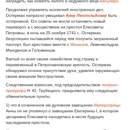
наградить, как осмеять хилого и недужного вице-
канцлера
.
Продолжая управлять коллегией иностранных дел,
Остерман напрасно увещевал
Анну Леопольдовну
быть
осторожной. Его советы не могли остановить новый
переворот, а с восшествием на престол Елисаветы
Петровны, в ночь на 25 ноября 1741 г., Остерман,
безуспешно пытавшийся перед тем получить заграничный
паспорт, был арестован вместе с
Минихом
, Левенвольдом,
Менгденом и Головкиным.
Взятый со всем своим семейством под стражу и
перевезенный в Петропавловскую крепость, Остерман
обнаружил полное присутствие духа, удивляя окружающих
своим внешним бесстрастием.
Следственная комиссия, под председательством
генерал-
прокурора
Н. Ю. Трубецкого, предъявила ему следующие
обвинительные пункты:
1) что в сочиненном им духовном завещании
Императрицы
Анны он не упомянул о завещании Екатерины I, в котором
цесаревна Елисавета находилась в числе будущих
наследников престола;