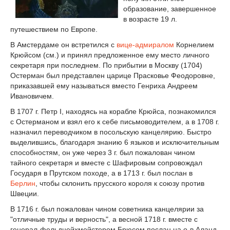
образование, завершенное
в возрасте 19 л.
путешествием по Европе.
В Амстердаме он встретился с
вице-адмиралом
Корнелием
Крюйсом (см.) и принял предложенное ему место личного
секретаря при последнем. По прибытии в Москву (1704)
Остерман был представлен царице Прасковье Феодоровне,
приказавшей ему называться вместо Генриха Андреем
Ивановичем.
В 1707 г. Петр I, находясь на корабле Крюйса, познакомился
с Остерманом и взял его к себе письмоводителем, а в 1708 г.
назначил переводчиком в посольскую канцелярию. Быстро
выделившись, благодаря знанию 6 языков и исключительным
способностям, он уже через 3 г. был пожалован чином
тайного секретаря и вместе с Шафировым сопровождал
Государя в Прутском походе, а в 1713 г. был послан в
Берлин
, чтобы склонить прусского короля к союзу против
Швеции.
В 1716 г. был пожалован чином советника канцелярии за
"отличные труды и верность", а весной 1718 г. вместе с
генерал-фельдцейхмейстером Брюсом послан на о-в Аланд