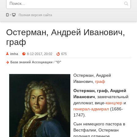
Полная версия сайта
Остерман, Андрей Иванович,
граф
imha
8-12-2017, 20:02
675
База знаний Ассоциации
/
"О"
Остерман, Андрей
Иванович,
граф
Остерман, граф, Андрей
Иванович
, замечательный
дипломат, вице-
канцлер
и
генерал-адмирал
(1686-
1747).
Сын немецкого пастора в
Вестфалии, Остерман
получил отличное