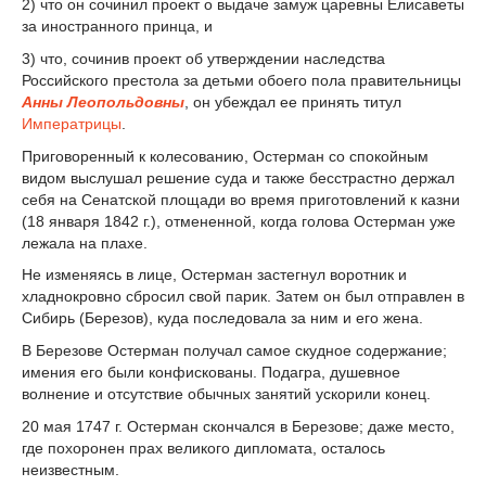
2) что он сочинил проект о выдаче замуж царевны Елисаветы
за иностранного принца, и
3) что, сочинив проект об утверждении наследства
Российского престола за детьми обоего пола правительницы
Анны Леопольдовны
, он убеждал ее принять титул
Императрицы
.
Приговоренный к колесованию, Остерман со спокойным
видом выслушал решение суда и также бесстрастно держал
себя на Сенатской площади во время приготовлений к казни
(18 января 1842 г.), отмененной, когда голова Остерман уже
лежала на плахе.
Не изменяясь в лице, Остерман застегнул воротник и
хладнокровно сбросил свой парик. Затем он был отправлен в
Сибирь (Березов), куда последовала за ним и его жена.
В Березове Остерман получал самое скудное содержание;
имения его были конфискованы. Подагра, душевное
волнение и отсутствие обычных занятий ускорили конец.
20 мая 1747 г. Остерман скончался в Березове; даже место,
где похоронен прах великого дипломата, осталось
неизвестным.