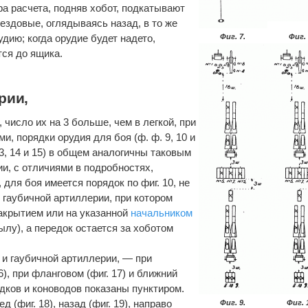
ра расчета, подняв хобот, подкатывают
 ездовые, оглядываясь назад, в то же
дию; когда орудие будет надето,
Фиг. 7.
Фиг. 
тся до ящика.
рии,
 число их на 3 больше, чем в легкой, при
и, порядки орудия для боя (ф. ф. 9, 10 и
13, 14 и 15) в общем аналогичны таковым
ии, с отличиями в подробностях,
, для боя имеется порядок по фиг. 10, не
 гаубичной артиллерии, при котором
акрытием или на указанной
начальником
ылу), а передок остается за хоботом
 и гаубичной артиллерии, — при
), при фланговом (фиг. 17) и ближний
редков и коноводов показаны пунктиром.
(фиг. 18), назад (фиг. 19), направо
Фиг. 9.
Фиг. 