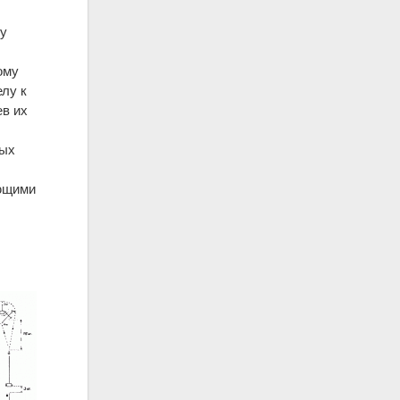
 у
ому
елу к
ев их
ных
ующими