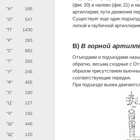
(фиг. 20) и налево (фиг. 21) и 
"Н"
185
артиллерии; пути движения пе
Существует еще один подъезд д
"О"
547
легкой и гаубичной артиллерии
"П"
1430
"Р"
283
В)
В горной артилл
"С"
882
Отъездами и подъездами назыв
"Т"
265
обратно, весьма сходные с От
образом присутствием вьючны
"У"
246
соответствующие передки.
"Ф"
465
При подъезде вьюки двигаются
"Х"
180
"Ц"
127
"Ч"
192
"Ш"
446
"Щ"
120