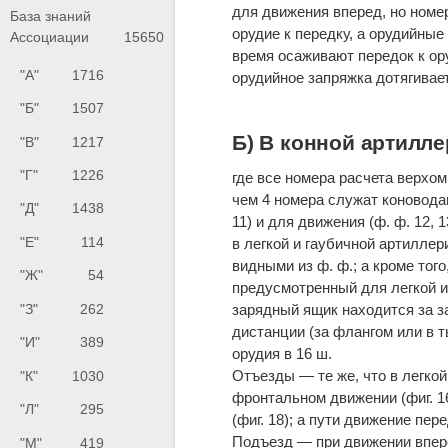
для движения вперед, но номе
База знаний
орудие к передку, а орудийные
Ассоциации
15650
время осаживают передок к ору
"А"
1716
орудийное запряжка дотягивае
"Б"
1507
Б) В конной артилле
"В"
1217
"Г"
1226
где все номера расчета верхом,
чем 4 номера служат коноводам
"Д"
1438
11) и для движения (ф. ф. 12, 
"Е"
114
в легкой и гаубичной артиллер
видными из ф. ф.; а кроме того
"Ж"
54
предусмотренный для легкой и
"З"
262
зарядный ящик находится за з
дистанции (за флангом или в т
"И"
389
орудия в 16 ш.
Отъезды — те же, что в легкой
"К"
1030
фронтальном движении (фиг. 16
"Л"
295
(фиг. 18); а пути движение пе
Подъезд — при движении вперед 
"М"
419