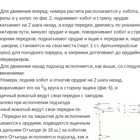
 Для движения вперед: номера расчета располагаются у хобота,
релы и у колес по фиг. 2, поднимают хобот и стрелу, орудие
катывают на 2 шага назад, а когда передки, двигаясь по указанн
нктиром пути, минуют орудие и ящик, поворачивают хобот и стр
орням передков, подкатывают орудие и ящик к передкам и, над
 шворни, становятся на свои места (черт. 1 ст.
Артиллерийские
трои
) для походного порядка, а запряжки дотягивают до орудий
йерверкеров.
 Для движения назад подъезд исполняется, как выше, со след
менениями:
 Номера, подняв хобот и откатив орудие на 2 шага назад,
1
ворачивают его на
/
круга в сторону ящика (фиг. 6), и
8
щичный вожатый ведут свои передки с заездом.
налево при исполнении подъезда
чный вожатый ведут свои передки по
 8. Передки из-за закрытия для исполнения
ываются к орудиям, подводятся ящичным
 дальнем Отъезде (в 16 ш.) за хоботом.
его Отъезда исполняется подъезд, как и