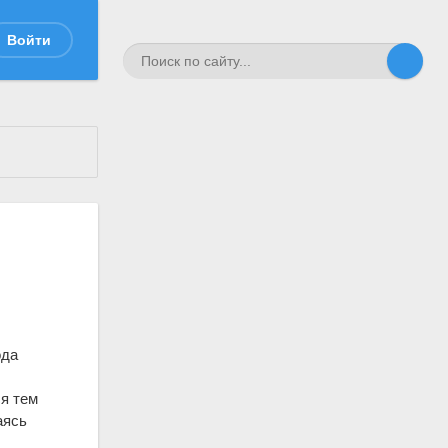
Войти
ода
ся тем
аясь