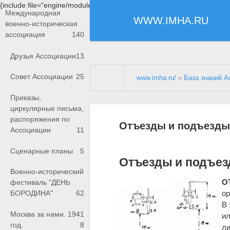
{include file="engine/modules/saperu/head.php"}
Международная
WWW.IMHA.RU
военно-историческая
ассоциация
140
Друзья Ассоциации
13
Совет Ассоциации
25
www.imha.ru/
»
База знаний А
Приказы,
циркулярные письма,
распоряжения по
Отъезды и подъезды
Ассоциации
11
Сценарные планы
5
Отъезды и подъез
Военно-исторический
О
фестиваль "ДЕНЬ
ор
БОРОДИНА"
62
В 
Москва за нами. 1941
ил
год.
8
л