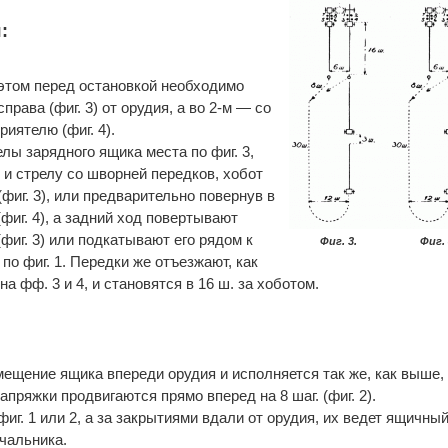
:
 этом перед остановкой необходимо
права (фиг. 3) от орудия, а во 2-м — со
иятелю (фиг. 4).
елы зарядного ящика места по фиг. 3,
 и стрелу со шворней передков, хобот
фиг. 3), или предварительно повернув в
(фиг. 4), а задний ход повертывают
(фиг. 3) или подкатывают его рядом к
Фиг. 3.
Фиг. 
по фиг. 1. Передки же отъезжают, как
а фф. 3 и 4, и становятся в 16 ш. за хоботом.
мещение ящика впереди орудия и исполняется так же, как выше,
пряжки продвигаются прямо вперед на 8 шаг. (фиг. 2).
фиг. 1 или 2, а за закрытиями вдали от орудия, их ведет ящичны
чальника.