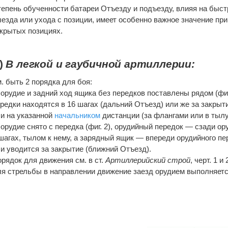
епень обученности батареи Отъезду и подъезду, влияя на быст
езда или ухода с позиции, имеет особенно важное значение при
крытых позициях.
)
В легкой и гаубичной артиллерии:
м. быть 2 порядка для боя:
 орудие и задний ход ящика без передков поставлены рядом (фиг.
редки находятся в 16 шагах (дальний Отъезд) или же за закрыт
и на указанной
начальником
дистанции (за флангами или в тылу
 орудие снято с передка (фиг. 2), орудийный передок — сзади ор
шагах, тылом к нему, а зарядный ящик — впереди орудийного пе
и уводится за закрытие (ближний Отъезд).
рядок для движения см. в ст.
Артиллерийский строй
, черт. 1 и 
я стрельбы в направлении движение заезд орудием выполняетс