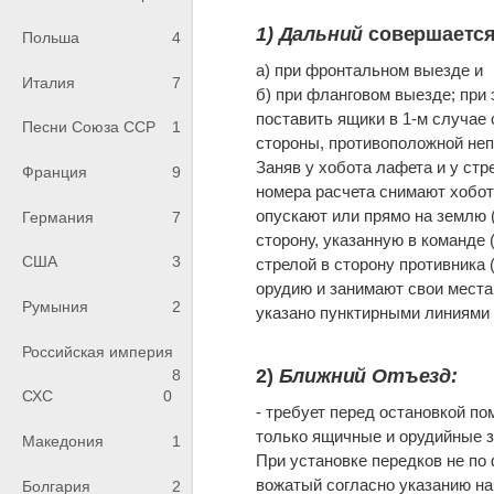
1) Дальний
совершается
Польша
4
а) при фронтальном выезде и
Италия
7
б) при фланговом выезде; при
поставить ящики в 1-м случае с
Песни Союза ССР
1
стороны, противоположной непр
Заняв у хобота лафета и у стр
Франция
9
номера расчета снимают хобот
опускают или прямо на землю (
Германия
7
сторону, указанную в команде 
США
3
стрелой в сторону противника 
орудию и занимают свои места 
Румыния
2
указано пунктирными линиями н
Российская империя
2)
Ближний Отъезд:
8
СХС
0
- требует перед остановкой по
только ящичные и орудийные за
Македония
1
При установке передков не по 
вожатый согласно указанию на
Болгария
2