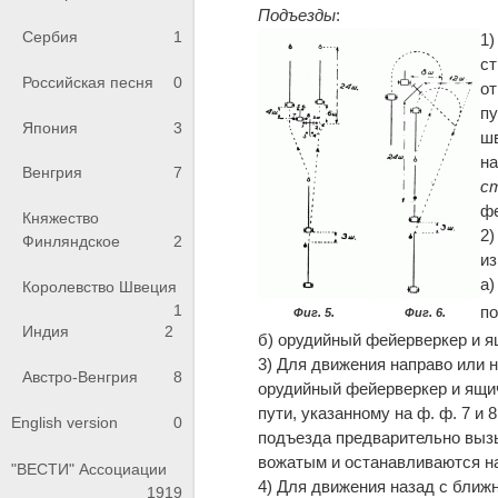
Подъезды
:
Сербия
1
1)
ст
Российская песня
0
от
пу
Япония
3
шв
на
Венгрия
7
с
фе
Княжество
2)
Финляндское
2
из
а)
Королевство Швеция
1
по
Фиг. 5.
Фиг. 6.
Индия
2
б) орудийный фейерверкер и я
3) Для движения направо или 
Австро-Венгрия
8
орудийный фейерверкер и ящи
пути, указанному на ф. ф. 7 и
English version
0
подъезда предварительно выз
вожатым и останавливаются на
"ВЕСТИ" Ассоциации
4) Для движения назад с ближн
1919