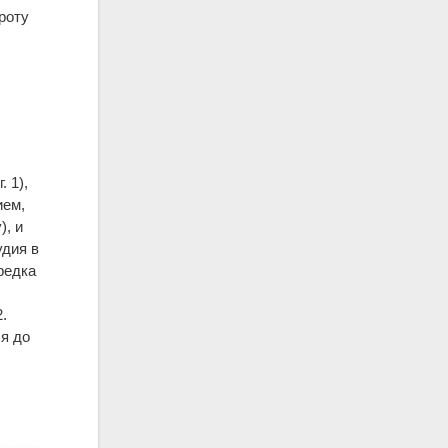
роту
 1),
ием,
), и
удия в
редка
2.
я до