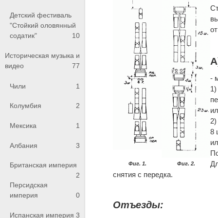
Ст
Детский фестиваль
вы
"Стойкий оловянный
от
содатик"
10
Историческая музыка и
А
видео
77
- 
Чили
1
1)
пе
Колумбия
2
ил
2)
Мексика
1
8 
ил
Албания
3
По
Дл
Фиг. 1.
Фиг. 2.
Британская империя
снятия с передка.
2
Персидская
империя
0
Отъезды:
Испанская империя
3