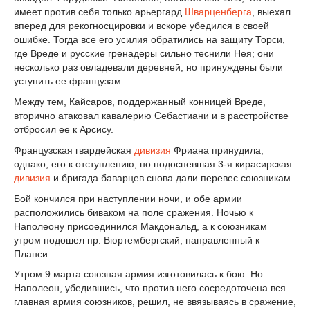
имеет против себя только арьергард
Шварценберга
, выехал
вперед для рекогносцировки и вскоре убедился в своей
ошибке. Тогда все его усилия обратились на защиту Торси,
где Вреде и русские гренадеры сильно теснили Нея; они
несколько раз овладевали деревней, но принуждены были
уступить ее французам.
Между тем, Кайсаров, поддержанный конницей Вреде,
вторично атаковал кавалерию Себастиани и в расстройстве
отбросил ее к Арсису.
Французская гвардейская
дивизия
Фриана принудила,
однако, его к отступлению; но подоспевшая 3-я кирасирская
дивизия
и бригада баварцев снова дали перевес союзникам.
Бой кончился при наступлении ночи, и обе армии
расположились биваком на поле сражения. Ночью к
Наполеону присоединился Макдональд, а к союзникам
утром подошел пр. Вюртембергский, направленный к
Планси.
Утром 9 марта союзная армия изготовилась к бою. Но
Наполеон, убедившись, что против него сосредоточена вся
главная армия союзников, решил, не ввязываясь в сражение,