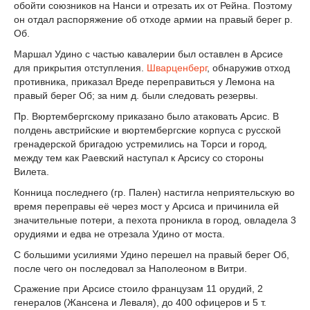
обойти союзников на Нанси и отрезать их от Рейна. Поэтому
он отдал распоряжение об отходе армии на правый берег р.
Об.
Маршал Удино с частью кавалерии был оставлен в Арсисе
для прикрытия отступления.
Шварценберг
, обнаружив отход
противника, приказал Вреде переправиться у Лемона на
правый берег Об; за ним д. были следовать резервы.
Пр. Вюртембергскому приказано было атаковать Арсис. В
полдень австрийские и вюртембергские корпуса с русской
гренадерской бригадою устремились на Торси и город,
между тем как Раевский наступал к Арсису со стороны
Вилета.
Конница последнего (гр. Пален) настигла неприятельскую во
время переправы её через мост у Арсиса и причинила ей
значительные потери, а пехота проникла в город, овладела 3
орудиями и едва не отрезала Удино от моста.
С большими усилиями Удино перешел на правый берег Об,
после чего он последовал за Наполеоном в Витри.
Сражение при Арсисе стоило французам 11 орудий, 2
генералов (Жансена и Леваля), до 400 офицеров и 5 т.