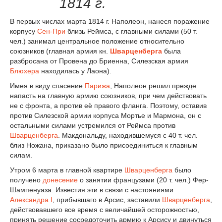
1814 г.
В первых числах марта 1814 г. Наполеон, нанеся поражение
корпусу
Сен-При
близь Реймса, с главными силами (50 т.
чел.) занимал центральное положение относительно
союзников (главная армия кн.
Шварценберга
была
разбросана от Провена до Бриенна, Силезская армия
Блюхера
находилась у Лаона).
Имея в виду спасение
Парижа
, Наполеон решил прежде
напасть на главную армию союзников, при чем действовать
не с фронта, а против её правого фланга. Поэтому, оставив
против Силезской армии корпуса Мортье и Мармона, он с
остальными силами устремился от Реймса против
Шварценберга
. Макдональду, находившемуся с 40 т. чел.
близ Ножана, приказано было присоединиться к главным
силам.
Утром 6 марта в главной квартире
Шварценберга
было
получено
донесение
о занятии французами (20 т. чел.) Фер-
Шампенуаза. Известия эти в связи с настояниями
Александра I
, прибывшаго в Арсис, заставили
Шварценберга
,
действовавшего все время с величайшей осторожностью,
принять решение сосредоточить армию к Арсису и двинуться