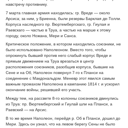
навстречу противнику.
7 марта главная армия находилась: гр. Вреде — около
Арсиса; за ним, у Бриенна, были резервы Барклая де-Толли.
Корпуса наследного пр. Вюртембергскаго, гр. Гиулая и
Раевскаго — частью в Труа, а частью на марше к этому
городу, около Ножана, Мери и Санса.
Критическое положение, в котором находились союзники, не
было использовано Наполеоном. Вместо того, чтобы
опрокинуть бывший против него слабый корпус Вреде и
прямым движением на Труа врезаться в центр
расположения союзников, разобщив корпуса, бывшие на
Сене и на Об, Наполеон повернул 7-го к Планси на
соединение с Макдональдом. Меневр этот явился самым
важным промахом Наполеона в кампанию 1814 г. и ускорил
окончание войны, решившей его участь.
Между тем, на рассвете 8-го колонны союзников двинулись
из Труа: пр. Вюртембергский и Гиулай шли на Планси, а
Раевский — на Арсис.
В то же время Наполеон, перейдя р. Об в Планси, дошел до
Мери. Здесь он узнал, что на левом берегу Сены не было