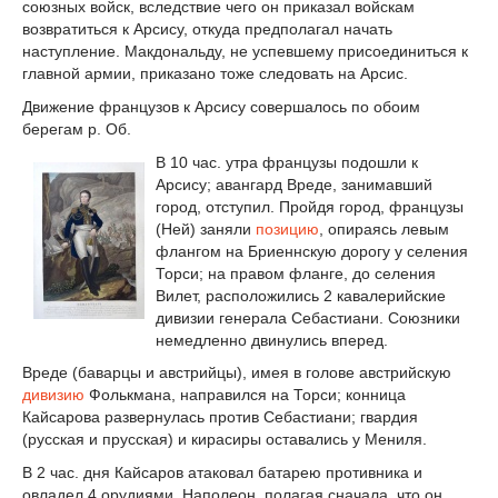
союзных войск, вследствие чего он приказал войскам
возвратиться к Арсису, откуда предполагал начать
наступление. Макдональду, не успевшему присоединиться к
главной армии, приказано тоже следовать на Арсис.
Движение французов к Арсису совершалось по обоим
берегам р. Об.
В 10 час. утра французы подошли к
Арсису; авангард Вреде, занимавший
город, отступил. Пройдя город, французы
(Ней) заняли
позицию
, опираясь левым
флангом на Бриеннскую дорогу у селения
Торси; на правом фланге, до селения
Вилет, расположились 2 кавалерийские
дивизии генерала Себастиани. Союзники
немедленно двинулись вперед.
Вреде (баварцы и австрийцы), имея в голове австрийскую
дивизию
Фолькмана, направился на Торси; конница
Кайсарова развернулась против Себастиани; гвардия
(русская и прусская) и кирасиры оставались у Мениля.
В 2 час. дня Кайсаров атаковал батарею противника и
овладел 4 орудиями. Наполеон, полагая сначала, что он