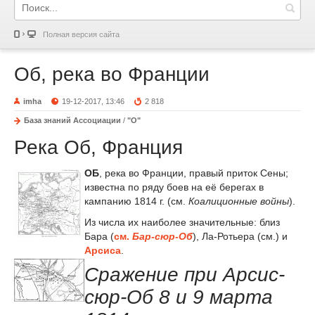
Полная версия сайта
Об, река во Франции
imha
19-12-2017, 13:46
2 818
База знаний Ассоциации
/
"О"
Река Об, Франция
ОБ
, река во Франции, правый приток Сены;
известна по ряду боев на её берегах в
кампанию 1814 г. (см.
Коалиционные войны
).
Из числа их наиболее значительные: близ
Бара (
см.
Бар-сюр-Об
), Ла-Ротьера (см.) и
Арсиса
.
Сражение при Арсис-
сюр-Об 8 и 9 марта