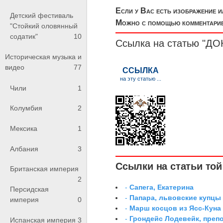
Если у Вас есть изображение 
Детский фестиваль
Можно с помощью комментариев
"Стойкий оловянный
содатик"
10
Ссылка на статью "
Историческая музыка и
видео
77
Чили
1
Колумбия
2
Мексика
1
Албания
3
Ссылки на статьи той 
Британская империя
2
-
Сапега, Екатерина
Персидская
-
Папара, львовские купцы
империя
0
-
Марш косцов из Ясс-Куна
-
Грондейс Лодевейк, преп
Испанская империя
3