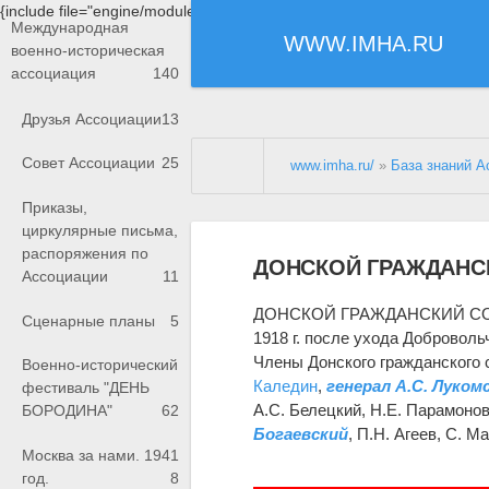
{include file="engine/modules/saperu/head.php"}
Международная
WWW.IMHA.RU
военно-историческая
ассоциация
140
Друзья Ассоциации
13
Совет Ассоциации
25
www.imha.ru/
»
База знаний А
Приказы,
циркулярные письма,
распоряжения по
ДОНСКОЙ ГРАЖДАНС
Ассоциации
11
ДОНСКОЙ ГРАЖДАНСКИЙ СОВЕТ -
Сценарные планы
5
1918 г. после ухода Доброволь
Члены Донского гражданского с
Военно-исторический
Каледин
,
генерал А.С. Луком
фестиваль "ДЕНЬ
А.С. Белецкий, Н.Е. Парамонов
БОРОДИНА"
62
Богаевский
, П.Н. Агеев, С. М
Москва за нами. 1941
год.
8