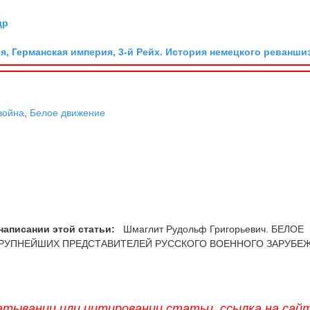
др
я, Германская империя, 3-й Рейх. История немецкого реванши
война
,
Белое движение
написании этой статьи:
Шмаглит Рудольф Григорьевич. БЕЛОЕ
КРУПНЕЙШИХ ПРЕДСТАВИТЕЛЕЙ РУССКОГО ВОЕННОГО ЗАРУБЕЖ
атывании или цитировании статьи, ссылка на сай