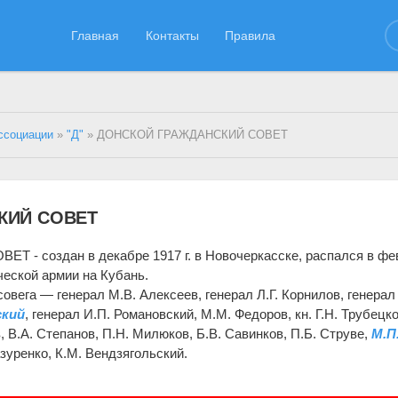
Главная
Контакты
Правила
ссоциации
»
"Д"
» ДОНСКОЙ ГРАЖДАНСКИЙ СОВЕТ
КИЙ СОВЕТ
 создан в декабре 1917 г. в Новочеркасске, распался в фе
ческой армии на Кубань.
овега — генерал М.В. Алексеев, генерал Л.Г. Корнилов, генерал
ский
, генерал И.П. Романовский, М.М. Федоров, кн. Г.Н. Трубецко
, В.А. Степанов, П.Н. Милюков, Б.В. Савинков, П.Б. Струве,
М.П
азуренко, К.М. Вендзягольский.