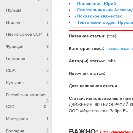
-
Ильяшевич, Юрий
-
Свистельницкий Алексан
Польша
4
-
Псковское княжество
-
Тевтонский орден, Прусси
Италия
7
Песни Союза ССР
1
Название статьи:
{title}
Франция
9
Категория темы:
Гражданская 
Германия
7
Автор(ы) статьи:
imha
США
3
Источник статьи:
Румыния
2
Дата написания статьи:
Российская империя
Статьи, использованные при 
8
ДВИЖЕНИЕ. 900 БИОГРАФИЙ 
СХС
0
ООО «Издательство Зебра Е»
Македония
1
ВАЖНО:
Болгария
2
При перепеч