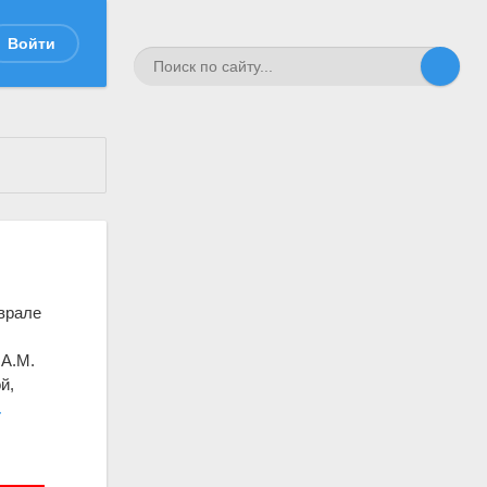
Войти
врале
 A.M.
й,
.