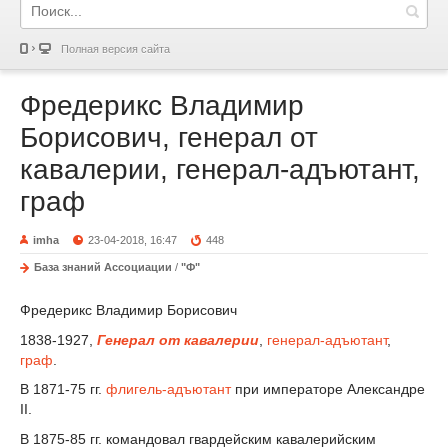
Полная версия сайта
Фредерикс Владимир
Борисович, генерал от
кавалерии, генерал-адъютант,
граф
imha
23-04-2018, 16:47
448
База знаний Ассоциации
/
"Ф"
Фредерикс Владимир Борисович
1838-1927,
Генерал от кавалерии
,
генерал-адъютант
,
граф
.
В 1871-75 гг.
флигель-адъютант
при императоре Александре
II.
В 1875-85 гг. командовал гвардейским кавалерийским