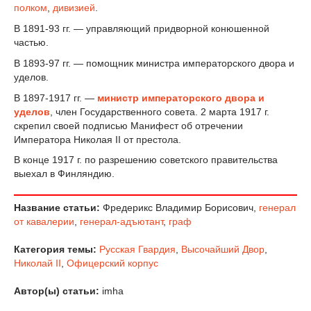
полком
,
дивизией
.
В 1891-93 гг. — управляющий придворной конюшенной
частью.
В 1893-97 гг. — помощник министра императорского двора и
уделов.
В 1897-1917 гг. —
министр императорского двора и
уделов
, член Государственного совета. 2 марта 1917 г.
скрепил своей подписью Манифест об отречении
Императора Николая II от престола.
В конце 1917 г. по разрешению советского правительства
выехал в Финляндию.
Название статьи:
Фредерикс Владимир Борисович,
генерал
от кавалерии
,
генерал-адъютант
,
граф
Категория темы:
Русская Гвардия
,
Высочайший Двор
,
Николай II
,
Офицерский корпус
Автор(ы) статьи:
imha