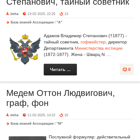
Степанович, тайный советник
imha
13-02-2025, 22:25
13
База знаний Ассоциации
/
"А"
Адамов Владимир Степанович (†1877) -
тайный советник,
гофмейстер
, директор
Департамента
Министерства юстиции
(1872-1877). Жена - Шварц N. ...
Читать ...
0
Медем Оттон Людвигович,
граф, фон
imha
11-02-2025, 14:22
16
База знаний Ассоциации
/
"М"
Послужной формуляр: действительный