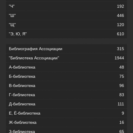
"Ч"
192
"Ш"
446
"Щ"
120
"Э, Ю, Я"
610
Библиография Ассоциации
315
"Библиотека Ассоциации"
1944
А-библиотека
48
Б-библиотека
75
В-библиотека
96
Г-библиотека
83
Д-библиотека
111
Е, Ё-библиотека
9
Ж-библиотека
16
З-библиотека
65