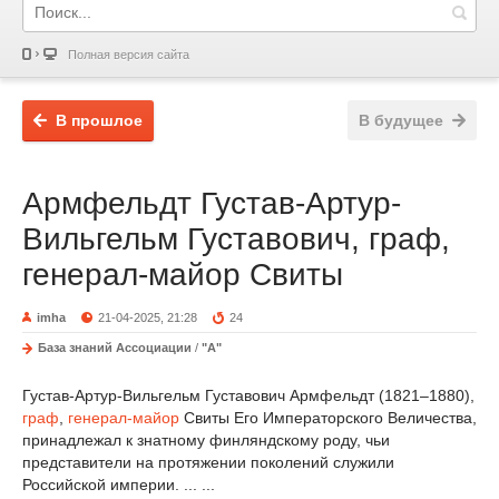
Полная версия сайта
В прошлое
В будущее
Армфельдт Густав-Артур-
Вильгельм Густавович, граф,
генерал-майор Свиты
imha
21-04-2025, 21:28
24
База знаний Ассоциации
/
"А"
Густав-Артур-Вильгельм Густавович Армфельдт (1821–1880),
граф
,
генерал-майор
Свиты Его Императорского Величества,
принадлежал к знатному финляндскому роду, чьи
представители на протяжении поколений служили
Российской империи. ... ...