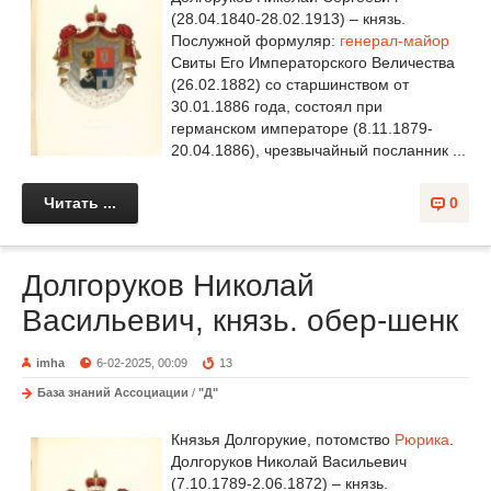
(28.04.1840-28.02.1913) – князь.
Послужной формуляр:
генерал-майор
Свиты Его Императорского Величества
(26.02.1882) со старшинством от
30.01.1886 года, состоял при
германском императоре (8.11.1879-
20.04.1886), чрезвычайный посланник ...
Читать ...
0
Долгоруков Николай
Васильевич, князь. обер-шенк
imha
6-02-2025, 00:09
13
База знаний Ассоциации
/
"Д"
Князья Долгорукие, потомство
Рюрика
.
Долгоруков Николай Васильевич
(7.10.1789-2.06.1872) – князь.