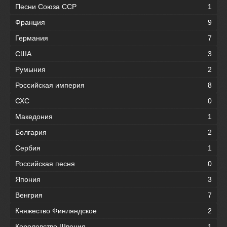
Песни Союза ССР
1
Франция
9
Германия
7
США
3
Румыния
2
Российская империя
8
СХС
0
Македония
1
Болгария
2
Сербия
1
Российская песня
0
Япония
3
Венгрия
7
Княжество Финляндское
2
Королевство Швеция
1