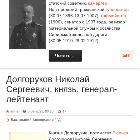
статский советник,
камергер
,
Новгородский гражданский
губернатор
(30.07.1896-13.07.1907),
гофмейстер
(1906), сенатор с 1907 года, ревизор
материальной службы и хозяйства
Сибирской железной дороги
(30.05.1910-29.02.1912), ... ...
Читать ...
0
Долгоруков Николай
Сергеевич, князь, генерал-
лейтенант
imha
6-02-2025, 00:18
17
База знаний Ассоциации
/
"Д"
Князья Долгорукие, потомство
Рюрика
.
Долгоруков Николай Сергеевич