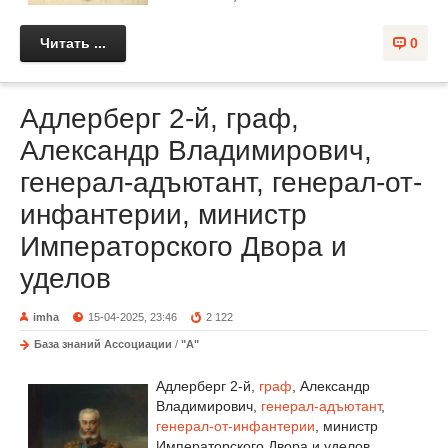
Читать ...
0
Адлерберг 2-й, граф,
Александр Владимирович,
генерал-адъютант, генерал-от-
инфантерии, министр
Императорского Двора и
уделов
imha
15-04-2025, 23:46
2 122
База знаний Ассоциации
/
"А"
Адлерберг 2-й,
граф
, Александр
Владимирович,
генерал-адъютант
,
генерал-от-инфантерии
, министр
Императорского Двора и уделов,