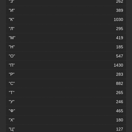
"З"
262
"И"
389
"К"
1030
"Л"
295
"М"
419
"Н"
185
"О"
547
"П"
1430
"Р"
283
"С"
882
"Т"
265
"У"
246
"Ф"
465
"Х"
180
"Ц"
127