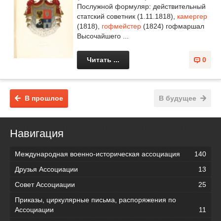
Послужной формуляр: действительный
статский советник (1.11.1818),
камергер
(1818),
гофмейстер
(1824) гофмаршал
Высочайшего ...
Читать ...
0
В прошлое
В будущее
Навигация
Международная военно-историческая ассоциация
140
Друзья Ассоциации
13
Совет Ассоциации
25
Приказы, циркулярные письма, распоряжения по
Ассоциации
11