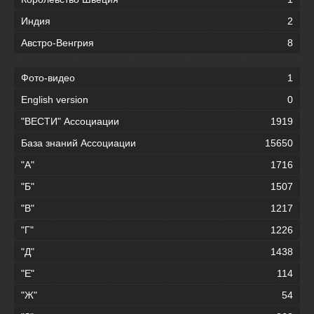
Индия
2
Австро-Венгрия
8
Фото-видео
1
English version
0
"ВЕСТИ" Ассоциации
1919
База знаний Ассоциации
15650
"А"
1716
"Б"
1507
"В"
1217
"Г"
1226
"Д"
1438
"Е"
114
"Ж"
54