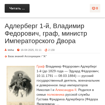
Читать ...
0
Адлерберг 1-й, Владимир
Федорович, граф, министр
Императорского Двора
imha
16-04-2025, 01:11
2 130
База знаний Ассоциации
/
"А"
Граф
Владимир Фёдорович Адлерберг
1-й (до 1829 года — Эдуард Фёдорович;
10.11.1791 — 08.03.1884) — русский
государственный деятель, военачальник
и доверенное лицо императоров
Николая I и
Александра II
. Родился в
семье
полковника
русской службы
Густава Фридриха Адлерберга (Фёдора
Яковлевича; ...