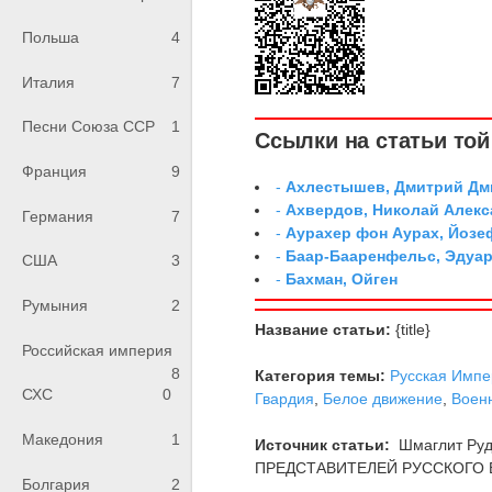
Польша
4
Италия
7
Песни Союза ССР
1
Ссылки на статьи той 
Франция
9
-
Ахлестышев, Дмитрий Дми
-
Ахвердов, Николай Алекс
Германия
7
-
Аурахер фон Аурах, Йозе
-
Баар-Бааренфельс, Эдуа
США
3
-
Бахман, Ойген
Румыния
2
Название статьи:
{title}
Российская империя
8
Категория темы:
Русская Импе
СХС
0
Гвардия
,
Белое движение
,
Воен
Македония
1
Источник статьи:
Шмаглит Ру
ПРЕДСТАВИТЕЛЕЙ РУССКОГО В
Болгария
2