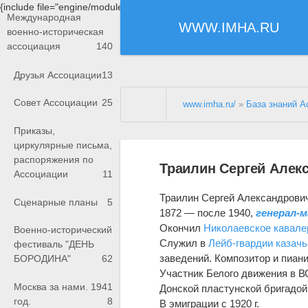
{include file="engine/modules/saperu/head.php"}
Международная
WWW.IMHA.RU
военно-историческая
ассоциация
140
Друзья Ассоциации
13
Совет Ассоциации
25
www.imha.ru/
»
База знаний А
Приказы,
циркулярные письма,
распоряжения по
Траилин Сергей Алек
Ассоциации
11
Траилин Сергей Александрови
Сценарные планы
5
1872 — после 1940,
генерал-
Окончил
Николаевское кавале
Военно-исторический
Служил в
Лейб-гвардии казачь
фестиваль "ДЕНЬ
заведений. Композитор и пиани
БОРОДИНА"
62
Участник Белого движения в ВС
Москва за нами. 1941
Донской пластунской бригадо
год.
8
В эмиграции с 1920 г.