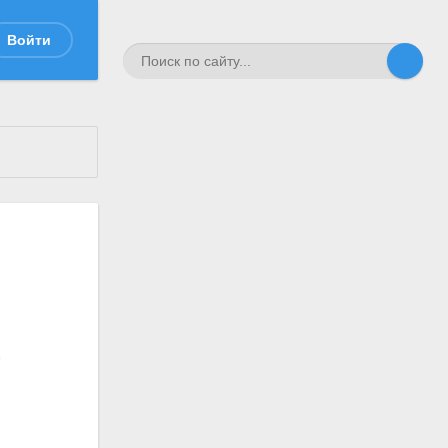
Войти
х