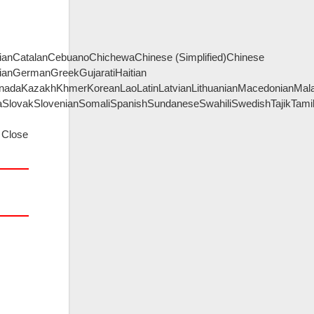
rianCatalanCebuanoChichewaChinese (Simplified)Chinese
gianGermanGreekGujaratiHaitian
annadaKazakhKhmerKoreanLaoLatinLatvianLithuanianMacedonianM
SlovakSlovenianSomaliSpanishSundaneseSwahiliSwedishTajikTami
Close