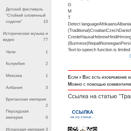
G
Детский фестиваль
M
"Стойкий оловянный
T
содатик"
10
Detect languageAfrikaansAlbani
(Traditional)CroatianCzechDani
Историческая музыка и
CreoleHausaHebrewHindiHmongH
видео
77
(Burmese)NepaliNorwegianPersi
Text-to-speech function is limite
Чили
1
Колумбия
2
Мексика
1
Если у Вас есть изображение 
Можно с помощью комментариев
Албания
3
Ссылка на статью "Тр
Британская империя
2
Персидская
империя
0
Испанская империя
3