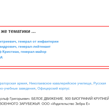
же тематики ...
триевич, генерал от инфантерии
андрович, генерал-лейтенант
ф Кристиан, генерал-майор
рд
раторская армия
,
Николаевское кавалерийское училище
,
Русская
но-учебные заведения
,
Офицерский корпус
дольф Григорьевич. БЕЛОЕ ДВИЖЕНИЕ. 900 БИОГРАФИЙ КРУПН
ОЕННОГО ЗАРУБЕЖЬЯ. ООО «Издательство Зебра Е»