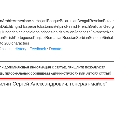
anArabicArmenianAzerbaijaniBasqueBelarusianBengaliBosnianBulga
shDutchEnglishEsperantoEstonianFilipinoFinnishFrenchGalicianGeor
ungarianIcelandicIgboIndonesianIrishItalianJapaneseJavaneseK
anPolishPortuguesePunjabiRomanianRussianSerbianSesothoSinhala
d to 200 characters
Options
:
History
:
Feedback
:
Donate
или дополняющая информация к статье, пришлите пожалуйста.
, персональных сообщений администратору или автору статьи!
аилин Сергей Александрович,
генерал-майор
"