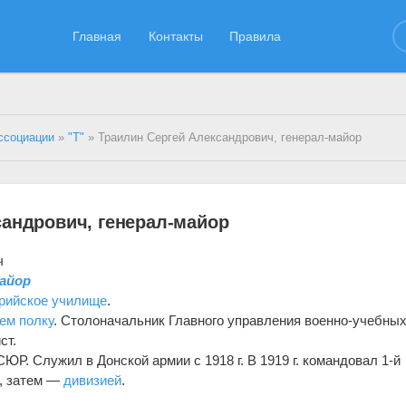
Главная
Контакты
Правила
ссоциации
»
"Т"
» Траилин Сергей Александрович, генерал-майор
сандрович, генерал-майор
ч
майор
рийское училище
.
ем полку
. Столоначальник Главного управления военно-учебны
ст.
ЮР. Служил в Донской армии с 1918 г. В 1919 г. командовал 1-й
й, затем —
дивизией
.