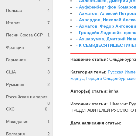
-
Ахлестышев, Дмитрий Дми
-
Ауффенберг фон Комаров
Польша
4
-
Ахматов, Алексей Петров
-
Ахвердов, Николай Алекс
Италия
7
-
Ахматов, Федор Антонович
-
Грондейс Лодевейк, преп
Песни Союза ССР
1
-
Ахшарумов, Дмитрий Иван
-
К СЕМИДЕСЯТИШЕСТИЛЕ
Франция
9
Название статьи:
Ольденбургск
Германия
7
Категория темы:
Русская Импе
США
3
корпус
,
Герцоги Ольденбургские
Румыния
2
Автор(ы) статьи:
imha
Российская империя
8
Источник статьи:
Шмаглит Ру
СХС
0
ПРЕДСТАВИТЕЛЕЙ РУССКОГО В
Македония
1
Дата написания статьи:
Болгария
2