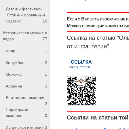
Детский фестиваль
"Стойкий оловянный
Если у Вас есть изображение 
содатик"
10
Можно с помощью комментариев
Историческая музыка и
Ссылка на статью "Ол
видео
77
от инфантерии
"
Чили
1
Колумбия
2
Мексика
1
Албания
3
Британская империя
2
Персидская
империя
0
Ссылки на статьи той 
Испанская империя
3