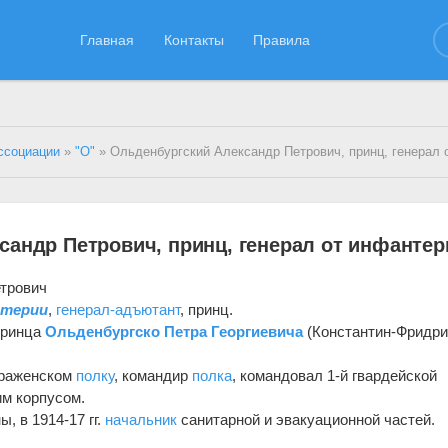
Главная
Контакты
Правила
ссоциации
»
"О"
» Ольденбургский Александр Петрович, принц, генерал от 
сандр Петрович, принц, генерал от инфантер
трович
нтерии
,
генерал-адъютант
, принц.
принца
Ольденбургско Петра Георгиевича
(Константин-Фридри
браженском
полку
, командир
полка
, командовал 1-й гвардейской
им корпусом.
, в 1914-17 гг.
начальник
санитарной и эвакуационной частей.