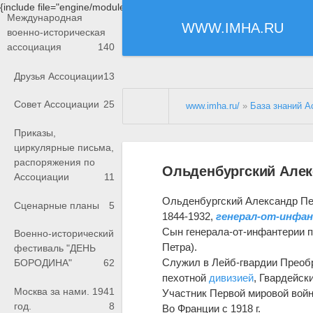
{include file="engine/modules/saperu/head.php"}
Международная
WWW.IMHA.RU
военно-историческая
ассоциация
140
Друзья Ассоциации
13
Совет Ассоциации
25
www.imha.ru/
»
База знаний А
Приказы,
циркулярные письма,
распоряжения по
Ольденбургский Алек
Ассоциации
11
Ольденбургский Александр Пе
Сценарные планы
5
1844-1932,
генерал-от-инфа
Сын генерала-от-инфантерии 
Военно-исторический
Петра).
фестиваль "ДЕНЬ
Служил в Лейб-гвардии Прео
БОРОДИНА"
62
пехотной
дивизией
, Гвардейск
Москва за нами. 1941
Участник Первой мировой войны
год.
8
Во Франции с 1918 г.