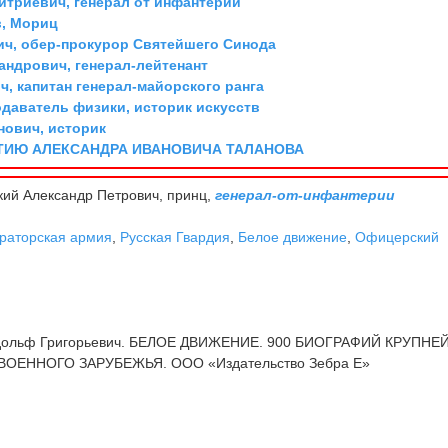
триевич, генерал от инфантерии
, Мориц
ич, обер-прокурор Святейшего Синода
андрович, генерал-лейтенант
, капитан генерал-майорского ранга
одаватель физики, историк искусств
ович, историк
ТИЮ АЛЕКСАНДРА ИВАНОВИЧА ТАЛАНОВА
ий Александр Петрович, принц,
генерал-от-инфантерии
раторская армия
,
Русская Гвардия
,
Белое движение
,
Офицерский
дольф Григорьевич. БЕЛОЕ ДВИЖЕНИЕ. 900 БИОГРАФИЙ КРУПН
ОЕННОГО ЗАРУБЕЖЬЯ. ООО «Издательство Зебра Е»