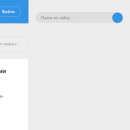
Войти
инфантерии
ии
х-