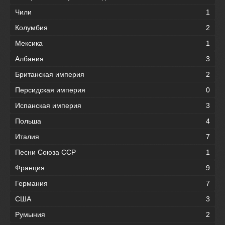
Чили
1
Колумбия
2
Мексика
1
Албания
3
Британская империя
2
Персидская империя
0
Испанская империя
3
Польша
4
Италия
7
Песни Союза ССР
1
Франция
9
Германия
7
США
3
Румыния
2