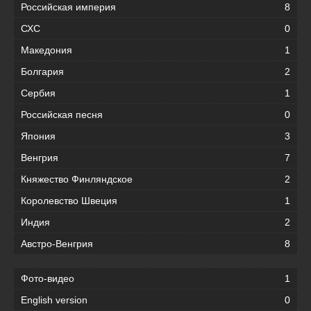
Российская империя
8
СХС
0
Македония
1
Болгария
2
Сербия
1
Российская песня
0
Япония
3
Венгрия
7
Княжество Финляндское
2
Королевство Швеция
1
Индия
2
Австро-Венгрия
8
Фото-видео
1
English version
0