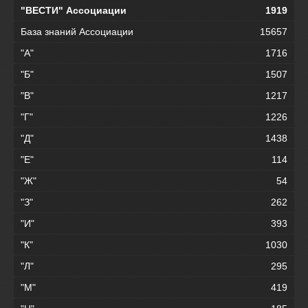
"ВЕСТИ" Ассоциации
1919
База знаний Ассоциации
15657
"А"
1716
"Б"
1507
"В"
1217
"Г"
1226
"Д"
1438
"Е"
114
"Ж"
54
"З"
262
"И"
393
"К"
1030
"Л"
295
"М"
419