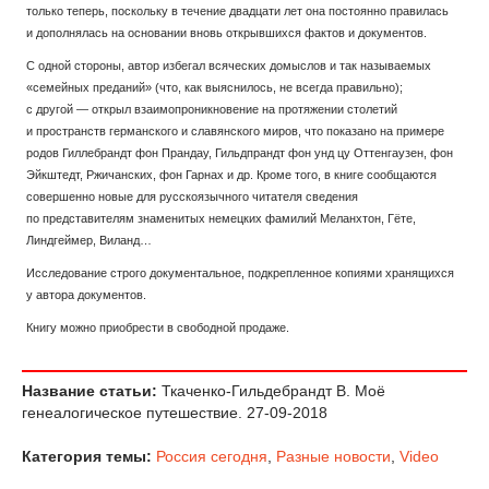
только теперь, поскольку в течение двадцати лет она постоянно правилась
и дополнялась на основании вновь открывшихся фактов и документов.
С одной стороны, автор избегал всяческих домыслов и так называемых
«семейных преданий» (что, как выяснилось, не всегда правильно);
с другой — открыл взаимопроникновение на протяжении столетий
и пространств германского и славянского миров, что показано на примере
родов Гиллебрандт фон Прандау, Гильдпрандт фон унд цу Оттенгаузен, фон
Эйкштедт, Ржичанских, фон Гарнах и др. Кроме того, в книге сообщаются
совершенно новые для русскоязычного читателя сведения
по представителям знаменитых немецких фамилий Меланхтон, Гёте,
Линдгеймер, Виланд…
Исследование строго документальное, подкрепленное копиями хранящихся
у автора документов.
Книгу можно приобрести в свободной продаже.
Название статьи:
Ткаченко-Гильдебрандт В. Моё
генеалогическое путешествие. 27-09-2018
Категория темы:
Россия сегодня
,
Разные новости
,
Video