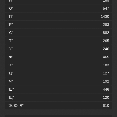
"Н"
185
"О"
547
"П"
1430
"Р"
283
"С"
882
"Т"
265
"У"
246
"Ф"
465
"Х"
183
"Ц"
127
"Ч"
192
"Ш"
446
"Щ"
120
"Э, Ю, Я"
610